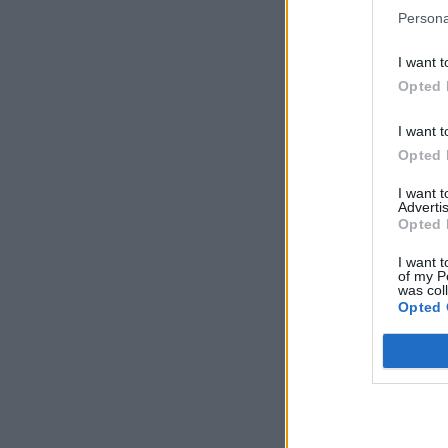
Persona
I want t
Opted 
I want t
Opted 
I want 
Advertis
Opted 
I want t
of my P
was col
Opted 