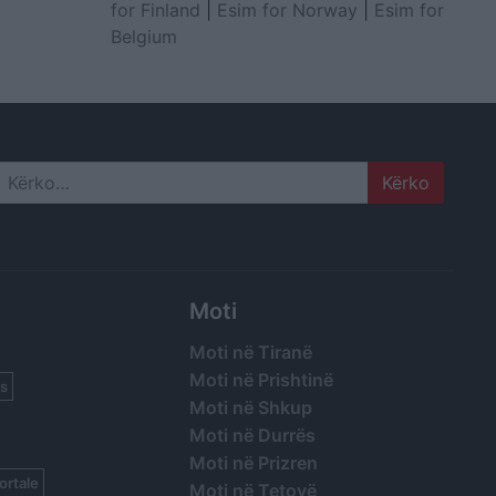
for Finland
|
Esim for Norway
|
Esim for
Belgium
Search
Moti
Moti në Tiranë
Moti në Prishtinë
s
Moti në Shkup
Moti në Durrës
Moti në Prizren
ortale
Moti në Tetovë