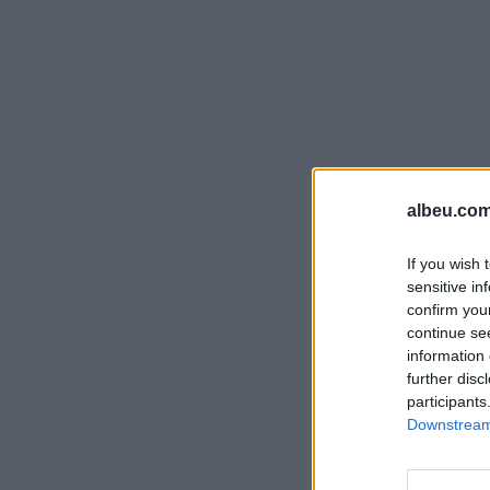
albeu.com
If you wish 
sensitive in
confirm you
continue se
information 
further disc
participants
Downstream 