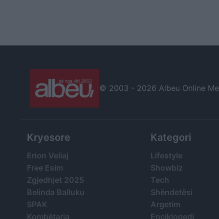
© 2003 -
2026 Albeu Online Medi
Kryesore
Kategori
Erion Veliaj
Lifestyle
Free Esim
Showbiz
Zgjedhjet 2025
Tech
Belinda Balluku
Shëndetësi
SPAK
Argetim
Kombëtarja
Enciklopedi