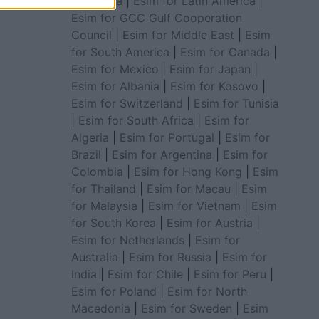
for Africa
|
Esim for Latin America
|
Esim for GCC Gulf Cooperation
Council
|
Esim for Middle East
|
Esim
for South America
|
Esim for Canada
|
Esim for Mexico
|
Esim for Japan
|
Esim for Albania
|
Esim for Kosovo
|
Esim for Switzerland
|
Esim for Tunisia
|
Esim for South Africa
|
Esim for
Algeria
|
Esim for Portugal
|
Esim for
Brazil
|
Esim for Argentina
|
Esim for
Colombia
|
Esim for Hong Kong
|
Esim
for Thailand
|
Esim for Macau
|
Esim
for Malaysia
|
Esim for Vietnam
|
Esim
for South Korea
|
Esim for Austria
|
Esim for Netherlands
|
Esim for
Australia
|
Esim for Russia
|
Esim for
India
|
Esim for Chile
|
Esim for Peru
|
Esim for Poland
|
Esim for North
Macedonia
|
Esim for Sweden
|
Esim