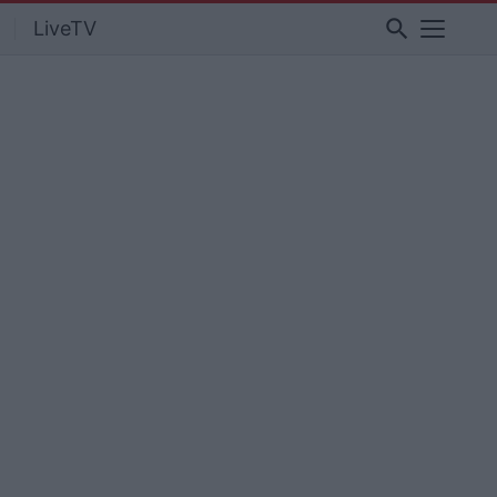
search
LiveTV