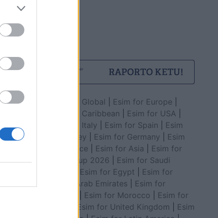
Esim for Global
|
Esim for Europe
|
Esim for Caribbean
|
Esim for USA
|
Esim for Italy
|
Esim for Spain
|
Esim
for Turkey
|
Esim for Germany
|
Esim
for Greece
|
Esim for Asia
|
Esim for
World Cup 2026
|
Esim for Saudi
Arabia
|
Esim for Egypt
|
Esim for
United Arab Emirates
|
Esim for
Balkans
|
Esim for Morocco
|
Esim for
China
|
Esim for United Kingdom
|
Esim