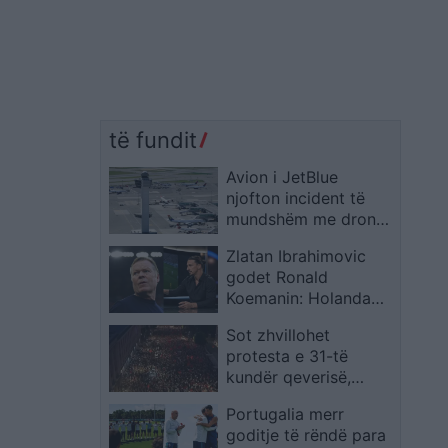
të fundit
Avion i JetBlue
njofton incident të
mundshëm me dron
gjatë afrimit për ulje
Zlatan Ibrahimovic
në JFK
godet Ronald
Koemanin: Holanda
humbi duke mohuar
Sot zhvillohet
identitetin e saj
protesta e 31-të
kundër qeverisë,
qytetarët kërkojnë
Portugalia merr
largimin e
goditje të rëndë para
panegociueshëm të