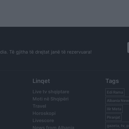
a. Të gjitha të drejtat janë të rezervuara!
Linqet
Tags
Live tv shqiptare
Edi Rama
Moti në Shqipëri
Albania New
Travel
Ilir Meta
Horoskopi
Piranjat
Livescore
gazeta, tv, p
News from Albania