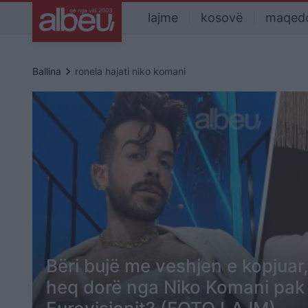
lajme
kosovë
maqed
keyboard_arrow_right
Ballina
ronela hajati niko komani
Bëri bujë me veshjen e kopjuar,
heq dorë nga Niko Komani pak 