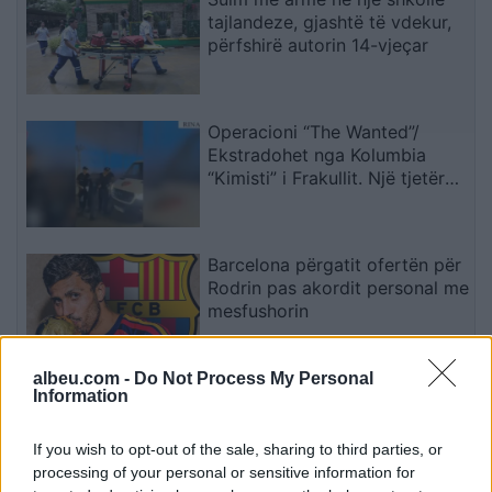
tajlandeze, gjashtë të vdekur,
përfshirë autorin 14-vjeçar
Operacioni “The Wanted”/
Ekstradohet nga Kolumbia
“Kimisti” i Frakullit. Një tjetër
person sillet në Shqipëri nga
Italia, i kërkuar për vepra të
rënda penale (VIDEO)
Barcelona përgatit ofertën për
Rodrin pas akordit personal me
mesfushorin
albeu.com -
Do Not Process My Personal
Fluks në Morinë, mbi 422 mijë
Information
udhëtarë në korrik dhe 90 mijë
hyrje në pesë ditët e para të
If you wish to opt-out of the sale, sharing to third parties, or
gushtit
processing of your personal or sensitive information for