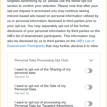
targeted advertising by us, please use the below opt-out
section to confirm your selection. Please note that after your
opt-out request is processed you may continue seeing
interest-based ads based on personal information utilized by
us or personal information disclosed to third parties prior to
your opt-out. You may separately opt-out of the further
disclosure of your personal information by third parties on the
IAB’s list of downstream participants. This information may
also be disclosed by us to third parties on the
IAB’s List of
Downstream Participants
that may further disclose it to other
third parties.
Personal Data Processing Opt Outs
I want to opt-out of the Sharing of my
personal data.
Opted In
I want to opt-out of the Sale of my
Personal Data.
Opted In
Esim for Global
|
Esim for Europe
|
Esim for Caribbean
|
Esim for USA
|
Esim for Italy
|
Esim for Spain
|
Esim
I want to opt-out of processing my
Personal Data for Targeted Advertising.
for Turkey
|
Esim for Germany
|
Esim for Greece
|
Esim