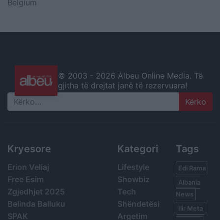
Belgium
© 2003 -
2026 Albeu Online Media. Të
gjitha të drejtat janë të rezervuara!
Search
Kryesore
Kategori
Tags
Erion Veliaj
Lifestyle
Edi Rama
Free Esim
Showbiz
Albania
Zgjedhjet 2025
Tech
News
Belinda Balluku
Shëndetësi
Ilir Meta
SPAK
Argetim