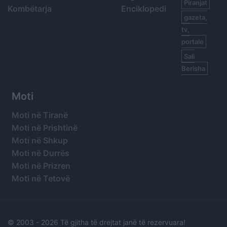
Piranjat
Kombëtarja
Enciklopedi
gazeta,
tv,
portale
Sali
Berisha
Moti
Moti në Tiranë
Moti në Prishtinë
Moti në Shkup
Moti në Durrës
Moti në Prizren
Moti në Tetovë
© 2003 -
2026 Të gjitha të drejtat janë të rezervuara!