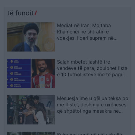
të fundit
Mediat në Iran: Mojtaba
Khamenei në shtratin e
vdekjes, lideri suprem në
gjendje të rëndë shëndetësore
Salah mbetet jashtë tre
vendeve të para, zbulohet lista
e 10 futbollistëve më të paguar
në Turqi
Mësuesja ime u qëllua teksa po
më fliste”, dëshmia e nxënëses
që shpëtoi nga masakra në
Tajlandë
Sulm me armë në një shkollë