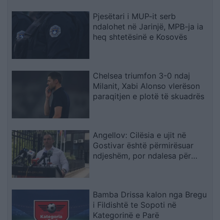
Pjesëtari i MUP-it serb
ndalohet në Jarinjë, MPB-ja ia
heq shtetësinë e Kosovës
Chelsea triumfon 3-0 ndaj
Milanit, Xabi Alonso vlerëson
paraqitjen e plotë të skuadrës
Angellov: Cilësia e ujit në
Gostivar është përmirësuar
ndjeshëm, por ndalesa për
konsum mbetet në fuqi
Bamba Drissa kalon nga Bregu
i Fildishtë te Sopoti në
Kategorinë e Parë