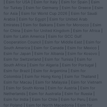
|
Esim for USA
|
Esim for Italy
|
Esim for Spain
|
Esim
for Turkey
|
Esim for Germany
|
Esim for Greece
|
Esim
for Asia
|
Esim for World Cup 2026
|
Esim for Saudi
Arabia
|
Esim for Egypt
|
Esim for United Arab
Emirates
|
Esim for Balkans
|
Esim for Morocco
|
Esim
for China
|
Esim for United Kingdom
|
Esim for Africa
|
Esim for Latin America
|
Esim for GCC Gulf
Cooperation Council
|
Esim for Middle East
|
Esim for
South America
|
Esim for Canada
|
Esim for Mexico
|
Esim for Japan
|
Esim for Albania
|
Esim for Kosovo
|
Esim for Switzerland
|
Esim for Tunisia
|
Esim for
South Africa
|
Esim for Algeria
|
Esim for Portugal
|
Esim for Brazil
|
Esim for Argentina
|
Esim for
Colombia
|
Esim for Hong Kong
|
Esim for Thailand
|
Esim for Macau
|
Esim for Malaysia
|
Esim for Vietnam
|
Esim for South Korea
|
Esim for Austria
|
Esim for
Netherlands
|
Esim for Australia
|
Esim for Russia
|
Esim for India
|
Esim for Chile
|
Esim for Peru
|
Esim
for Poland
|
Esim for North Macedonia
|
Esim for