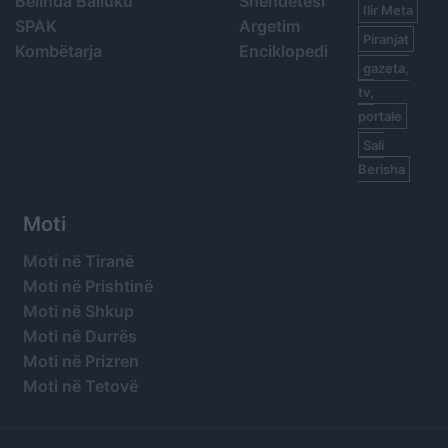
Belinda Balluku
Shëndetësi
Ilir Meta
SPAK
Argetim
Piranjat
Kombëtarja
Enciklopedi
gazeta,
tv,
portale
Sali
Berisha
Moti
Moti në Tiranë
Moti në Prishtinë
Moti në Shkup
Moti në Durrës
Moti në Prizren
Moti në Tetovë