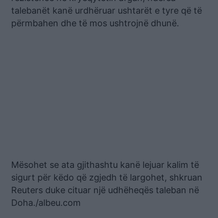
talebanët kanë urdhëruar ushtarët e tyre që të
përmbahen dhe të mos ushtrojnë dhunë.
Mësohet se ata gjithashtu kanë lejuar kalim të
sigurt për këdo që zgjedh të largohet, shkruan
Reuters duke cituar një udhëheqës taleban në
Doha./albeu.com