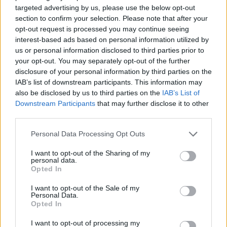
mbrojtjes ajrore: Raketa
ndryshon qëndrimin, nuk
targeted advertising by us, please use the below opt-out
section to confirm your selection. Please note that after your
që vjen drejt nesh vret
do ta njohë Kosovën
opt-out request is processed you may continue seeing
njerëz
interest-based ads based on personal information utilized by
us or personal information disclosed to third parties prior to
your opt-out. You may separately opt-out of the further
disclosure of your personal information by third parties on the
IAB’s list of downstream participants. This information may
also be disclosed by us to third parties on the
IAB’s List of
Britania përballet me valën
Tensionet për emigrantët
Downstream Participants
that may further disclose it to other
e pestë të të nxehtit,
thellojnë përplasjen Itali-
third parties.
temperaturat mund të
Spanjë, Madridi rikthen
Personal Data Processing Opt Outs
shkojnë në 36°C
kontrollet në kufi
I want to opt-out of the Sharing of my
personal data.
Opted In
I want to opt-out of the Sale of my
Personal Data.
Opted In
Shpërthen një dron i
Turqia vendos kufizime
I want to opt-out of processing my