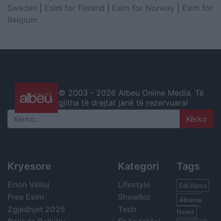
Sweden
|
Esim for Finland
|
Esim for Norway
|
Esim for
Belgium
© 2003 -
2026 Albeu Online Media. Të
gjitha të drejtat janë të rezervuara!
Search
Kryesore
Kategori
Tags
Erion Veliaj
Lifestyle
Edi Rama
Free Esim
Showbiz
Albania
Zgjedhjet 2025
Tech
News