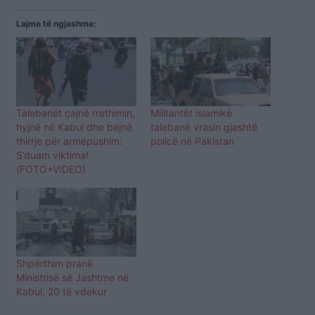
Lajme të ngjashme:
Talebanët çajnë rrethimin,
Militantёt islamikë
hyjnë në Kabul dhe bëjnë
talebanë vrasin gjashtë
thirrje për armëpushim:
policё në Pakistan
S’duam viktima!
(FOTO+VIDEO)
Shpërthim pranë
Ministrisë së Jashtme në
Kabul, 20 të vdekur