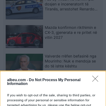
dosjen e inceneratorit të
Tiranës, arrestohet Renardo
Nallbani në Palasë
Mazda konfirmon rikthimin e
CX-3, gjenerata e re pritet në
vitin 2027
Valverde rrëfen befasinë nga
Mourinho: Nuk e mendoja se
do të ishte kështu
albeu.com -
Do Not Process My Personal
Information
Arrestohet 73-vjeçari në Krujë,
ndezi zjarr për të djegur barin
dhe flakët u përhapën drejt
If you wish to opt-out of the sale, sharing to third parties, or
malit
processing of your personal or sensitive information for
targeted advertising by us, please use the below opt-out