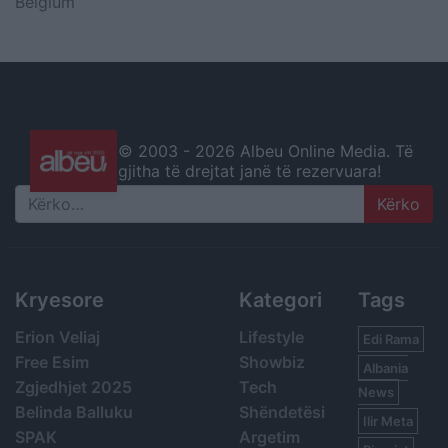
Belgium
© 2003 -
2026 Albeu Online Media. Të
gjitha të drejtat janë të rezervuara!
Search
Kryesore
Kategori
Tags
Erion Veliaj
Lifestyle
Edi Rama
Free Esim
Showbiz
Albania
Zgjedhjet 2025
Tech
News
Belinda Balluku
Shëndetësi
Ilir Meta
SPAK
Argetim