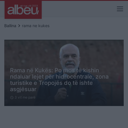
keyboard_arrow_right
Ballina
rama ne kukes
Rama në Kukës: Po mos të kishin
ndaluar lejet për hidrocentrale, zona
turistike e Tropojës do të ishte
asgjësuar
3 vit me parë
schedule