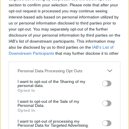
section to confirm your selection. Please note that after your
opt-out request is processed you may continue seeing
interest-based ads based on personal information utilized by
us or personal information disclosed to third parties prior to
your opt-out. You may separately opt-out of the further
disclosure of your personal information by third parties on the
IAB’s list of downstream participants. This information may
also be disclosed by us to third parties on the
IAB’s List of
Downstream Participants
that may further disclose it to other
third parties.
Personal Data Processing Opt Outs
I want to opt-out of the Sharing of my
personal data.
Opted In
I want to opt-out of the Sale of my
Personal Data.
Opted In
Esim for Global
|
Esim for Europe
|
Esim for Caribbean
|
Esim for USA
|
Esim for Italy
|
Esim for Spain
|
Esim
I want to opt-out of processing my
Personal Data for Targeted Advertising.
for Turkey
|
Esim for Germany
|
Esim for Greece
|
Esim