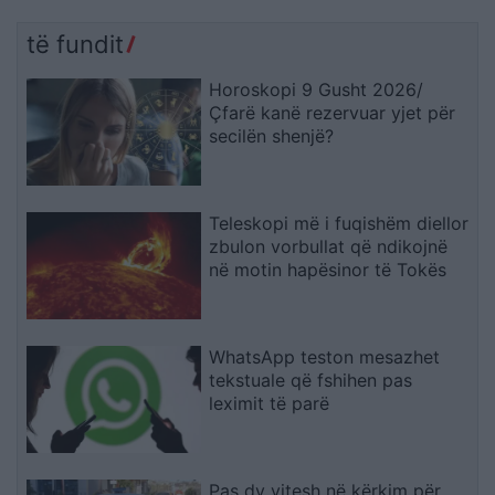
të fundit
Horoskopi 9 Gusht 2026/
Çfarë kanë rezervuar yjet për
secilën shenjë?
Teleskopi më i fuqishëm diellor
zbulon vorbullat që ndikojnë
në motin hapësinor të Tokës
WhatsApp teston mesazhet
tekstuale që fshihen pas
leximit të parë
Pas dy vitesh në kërkim për