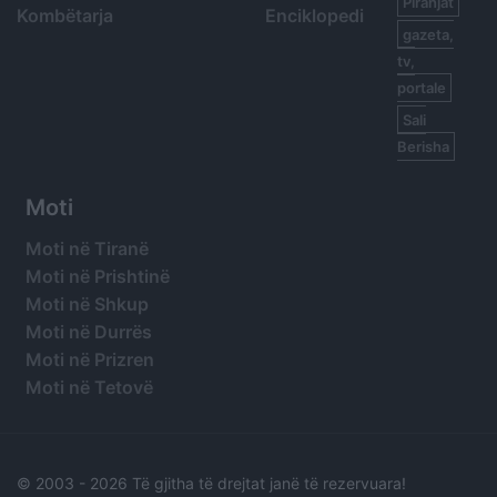
Piranjat
Kombëtarja
Enciklopedi
gazeta,
tv,
portale
Sali
Berisha
Moti
Moti në Tiranë
Moti në Prishtinë
Moti në Shkup
Moti në Durrës
Moti në Prizren
Moti në Tetovë
© 2003 -
2026 Të gjitha të drejtat janë të rezervuara!