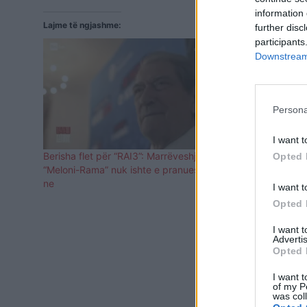
information 
Lajme të ngjashme:
further disc
participants
Downstream 
Persona
I want t
Berisha flet për “RAI3”: Marrëveshja
Meloni i del
Opted 
“Meloni-Rama” nuk ishte e pranueshme për
emisionit ‘Re
ne
ndihmoi Ital
I want t
‘narko-shtet
Opted 
I want 
Advertis
Opted 
I want t
of my P
was col