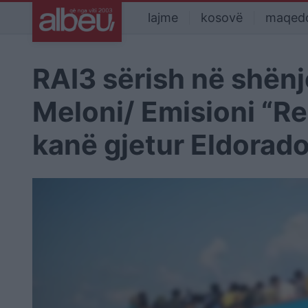
lajme
kosovë
maqed
RAI3 sërish në shën
Meloni/ Emisioni “Re
kanë gjetur Eldorado