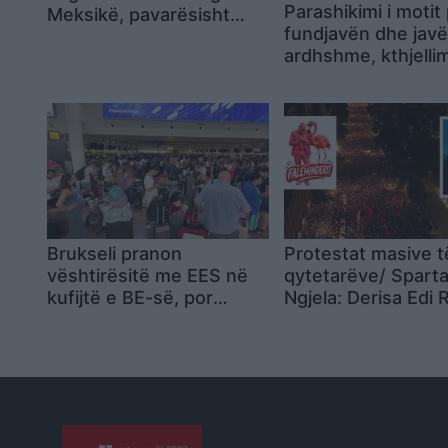
Parashikimi i motit
Meksikë, pavarësisht
fundjavën dhe javë
polemikave
ardhshme, kthjelli
temperatura të lar
vend
Brukseli pranon
Protestat masive t
vështirësitë me EES në
qytetarëve/ Spart
kufijtë e BE-së, por
Ngjela: Derisa Edi
përjashton pezullimin e
do të vijojë e ta d
sistemit
instikti i verbër i p
absolut, mund të s
drejt një fundi fatal