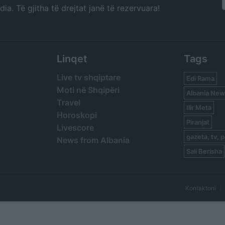
a. Të gjitha të drejtat janë të rezervuara!
Linqet
Tags
Live tv shqiptare
Edi Rama
Moti në Shqipëri
Albania New
Travel
Ilir Meta
Horoskopi
Piranjat
Livescore
gazeta, tv, p
News from Albania
Sali Berisha
Kontaktoni