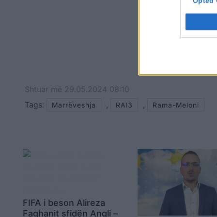
Opted 
Shtuar
më
29.05.2024 08:10
Tags:
,
,
Marrëveshja
RAI3
Rama-Meloni
FIFA i beson Alireza
Faghanit sfidën Angli –