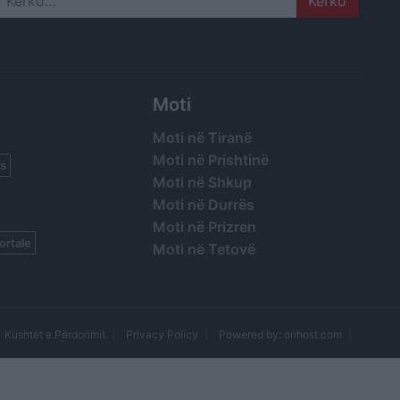
Search
Moti
Moti në Tiranë
Moti në Prishtinë
s
Moti në Shkup
Moti në Durrës
Moti në Prizren
ortale
Moti në Tetovë
Kushtet e Përdorimit
Privacy Policy
Powered by: orihost.com