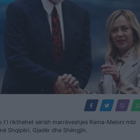
 do t’i rikthehet sërish marrëveshjes Rama-Meloni mbi
ë Shqipëri, Gjadër dhe Shëngjin.