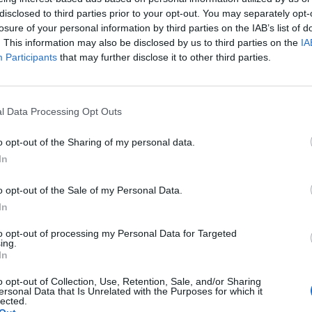
disclosed to third parties prior to your opt-out. You may separately opt-
losure of your personal information by third parties on the IAB’s list of
. This information may also be disclosed by us to third parties on the
IA
Participants
that may further disclose it to other third parties.
l Data Processing Opt Outs
o opt-out of the Sharing of my personal data.
 në mbrojtje Ramës pas
Mbërrijnë emigrantët e parë, nisin
In
port’ të Rai3: U linçua se
në Lezhë
inë! Shqipërinë e portretizuan si
o opt-out of the Sale of my Personal Data.
’
In
to opt-out of processing my Personal Data for Targeted
ing.
In
o opt-out of Collection, Use, Retention, Sale, and/or Sharing
ersonal Data that Is Unrelated with the Purposes for which it
lected.