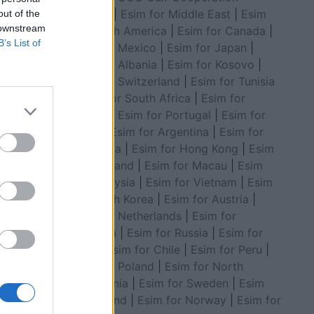
Council
|
Esim for Middle East
|
Esim
out of the
 downstream
for South America
|
Esim for Canada
|
B’s List of
Esim for Mexico
|
Esim for Japan
|
Esim for Albania
|
Esim for Kosovo
|
Esim for Switzerland
|
Esim for Tunisia
|
Esim for South Africa
|
Esim for
Algeria
|
Esim for Portugal
|
Esim for
Brazil
|
Esim for Argentina
|
Esim for
Colombia
|
Esim for Hong Kong
|
Esim
 protestat
for Thailand
|
Esim for Macau
|
Esim
for Malaysia
|
Esim for Vietnam
|
Esim
for South Korea
|
Esim for Austria
|
Esim for Netherlands
|
Esim for
Australia
|
Esim for Russia
|
Esim for
India
|
Esim for Chile
|
Esim for Peru
|
Esim for Poland
|
Esim for North
Macedonia
|
Esim for Sweden
|
Esim
for Finland
|
Esim for Norway
|
Esim for