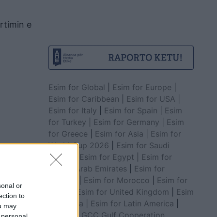
rtimin e
Esim for Global
|
Esim for Europe
|
Esim for Caribbean
|
Esim for USA
|
Esim for Italy
|
Esim for Spain
|
Esim
for Turkey
|
Esim for Germany
|
Esim
for Greece
|
Esim for Asia
|
Esim for
World Cup 2026
|
Esim for Saudi
Arabia
|
Esim for Egypt
|
Esim for
United Arab Emirates
|
Esim for
asgjë në
Balkans
|
Esim for Morocco
|
Esim for
sonal or
ikanë që
China
|
Esim for United Kingdom
|
Esim
ection to
for Africa
|
Esim for Latin America
|
ou may
Esim for GCC Gulf Cooperation
 personal