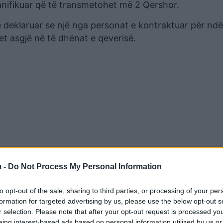
lanifikuar që të transmetohet më 2 Qershor.
 deklaruar se një nga personat e kontraktuar për ndë
et asgjë në të dhënat e qeverisë.
 -
Do Not Process My Personal Information
n e kampit, ka një kompani për të cilën nuk gjetëm 
to opt-out of the sale, sharing to third parties, or processing of your per
 një rast të korrupsionit të zyrtarëve. Ka disa polit
formation for targeted advertising by us, please use the below opt-out s
 klipin e emisionit investigativ.
r selection. Please note that after your opt-out request is processed y
eing interest-based ads based on personal information utilized by us or