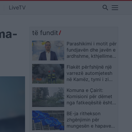
search
LiveTV
ma-
të fundit
Parashikimi i motit për
fundjavën dhe javën e
ardhshme, kthjellime
dhe temperatura të
Flakët përfshijnë një
larta në vend
varrezë automjetesh
në Kamëz, tymi i zi
mbulon zonën
Komuna e Çairit:
Komisioni për dëmet
nga fatkeqësitë është
themeluar në maj me
BE-ja rithekson
vendim të Këshillit
zhgënjimin për
Komunal
mungesën e hapave
të Serbisë në rastin