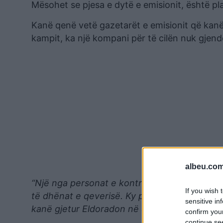
Mësohet se pjesa e dytë e emisionit, është p
Kanë qenë vetë gazetarët e emisionit që kanë
kampit, ka një kompani për të cilën nuk gjend
albeu.com
“Një nga personat e kontraktuar për ndërtimi
If you wish 
të dhënat e qeverisë. Ky person përmendet në
sensitive in
kanë gjetur Eldoradon në Shqipëri”
, thuhet në
confirm you
continue se