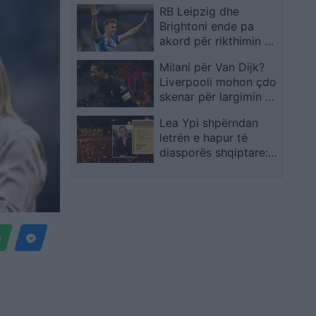
RB Leipzig dhe
Banjska
Brightoni ende pa
akord për rikthimin e
Brajan Grudës
Milani për Van Dijk?
Liverpooli mohon çdo
skenar për largimin e
kapitenit holandez
Lea Ypi shpërndan
letrën e hapur të
diasporës shqiptare:
Mbështetje
prostestave! Kërkojnë
transparencë dhe
llogaridhënie nga
qeveria