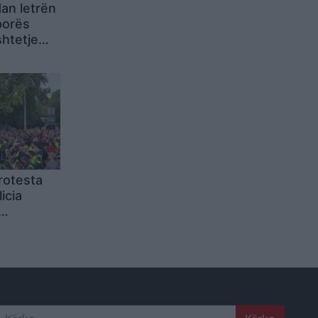
an letrën
porës
htetje
rkojnë
he
ga qeveria
rotesta
icia
D-së