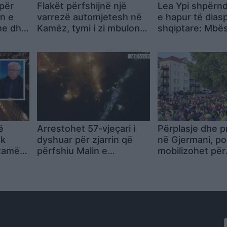
 për
Flakët përfshijnë një
Lea Ypi shpërnd
n e
varrezë automjetesh në
e hapur të dias
me dhe
Kamëz, tymi i zi mbulon
shqiptare: Mbës
ta në
zonën
prostestave! Kë
transparencë d
llogaridhënie n
ë
Arrestohet 57-vjeçari i
Përplasje dhe p
ak
dyshuar për zjarrin që
në Gjermani, pol
 Ramën
përfshiu Malin e
mobilizohet për
ominojë
Shëngjinit
kongresin e Af
ushtetit
hkojë
!