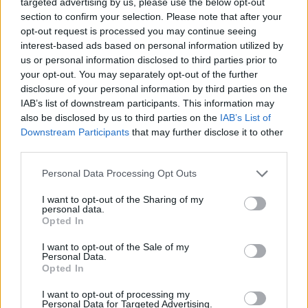
targeted advertising by us, please use the below opt-out
section to confirm your selection. Please note that after your
opt-out request is processed you may continue seeing
interest-based ads based on personal information utilized by
us or personal information disclosed to third parties prior to
your opt-out. You may separately opt-out of the further
disclosure of your personal information by third parties on the
IAB’s list of downstream participants. This information may
also be disclosed by us to third parties on the
IAB’s List of
Downstream Participants
that may further disclose it to other
third parties.
Personal Data Processing Opt Outs
I want to opt-out of the Sharing of my
personal data.
Opted In
I want to opt-out of the Sale of my
Personal Data.
Opted In
Esim for Global
|
Esim for Europe
|
Esim for Caribbean
|
Esim for USA
|
Esim for Italy
|
Esim for Spain
|
Esim
I want to opt-out of processing my
Personal Data for Targeted Advertising.
for Turkey
|
Esim for Germany
|
Esim for Greece
|
Esim