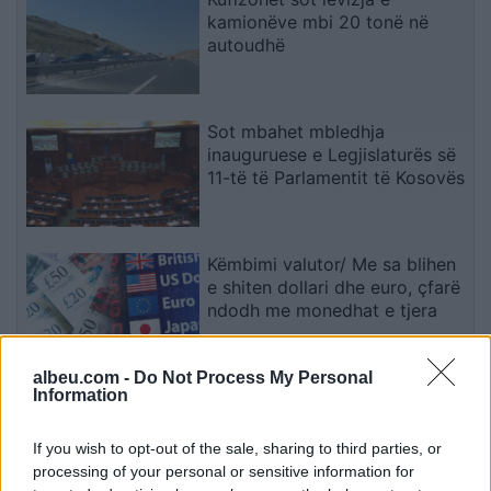
kamionëve mbi 20 tonë në
autoudhë
Sot mbahet mbledhja
inauguruese e Legjislaturës së
11-të të Parlamentit të Kosovës
Këmbimi valutor/ Me sa blihen
e shiten dollari dhe euro, çfarë
ndodh me monedhat e tjera
albeu.com -
Do Not Process My Personal
Information
Revolta qytetare hyn sot në
ditën e 68-të! Protestuesit të
vendosur deri në dorëheqjen e
If you wish to opt-out of the sale, sharing to third parties, or
kryeministrit Rama
processing of your personal or sensitive information for