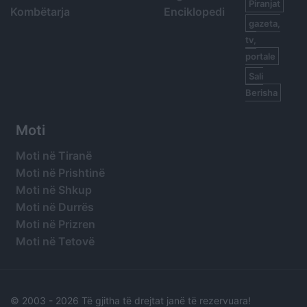
Piranjat
Kombëtarja
Enciklopedi
gazeta,
tv,
portale
Sali
Berisha
Moti
Moti në Tiranë
Moti në Prishtinë
Moti në Shkup
Moti në Durrës
Moti në Prizren
Moti në Tetovë
© 2003 -
2026 Të gjitha të drejtat janë të rezervuara!