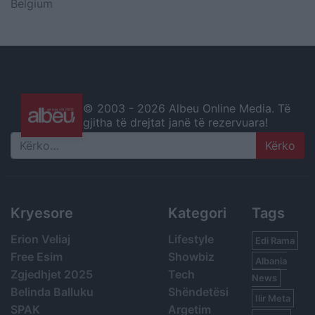
Belgium
© 2003 -
2026 Albeu Online Media. Të
gjitha të drejtat janë të rezervuara!
Search
Kryesore
Kategori
Tags
Erion Veliaj
Lifestyle
Edi Rama
Free Esim
Showbiz
Albania
Zgjedhjet 2025
Tech
News
Belinda Balluku
Shëndetësi
Ilir Meta
SPAK
Argetim