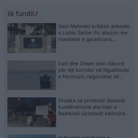
të fundit
Gani Mehmeti kritikon ankesën
e Listës Serbe: Po abuzon me
mandatet e garantuara,
Kushtetuesja duhet t’ia ndalojë
veprimtarinë
Irani dhe Omani bien dakord
për një korridor në Ngushticën
e Hormuzit, negociatat në
fazën përfundimtare
Divjaka në protestë/ Banorët
kundërshtojnë shkrirjen e
Bashkisë! Qytetarët kërkojnë
mbështetjen e deputetëve
Kufizohet sot lëvizja e