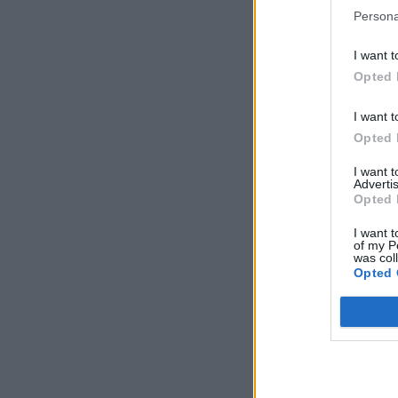
Persona
I want t
Opted 
I want t
Opted 
I want 
Advertis
Opted 
I want t
of my P
was col
Opted 