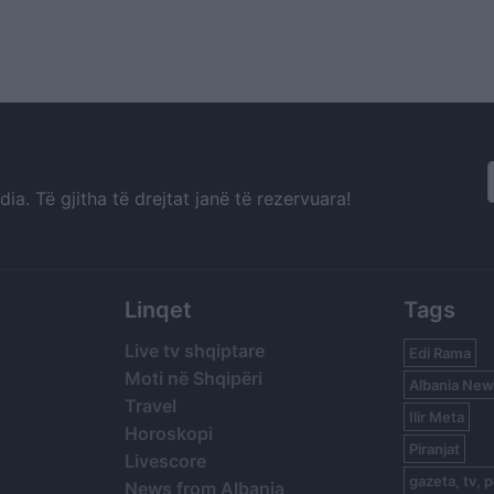
a. Të gjitha të drejtat janë të rezervuara!
Linqet
Tags
Live tv shqiptare
Edi Rama
Moti në Shqipëri
Albania New
Travel
Ilir Meta
Horoskopi
Piranjat
Livescore
gazeta, tv, p
News from Albania