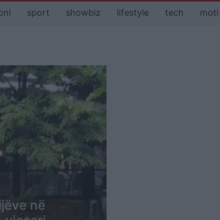
oni
sport
showbiz
lifestyle
tech
moti
ijëve në