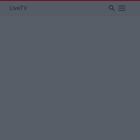
search
LiveTV