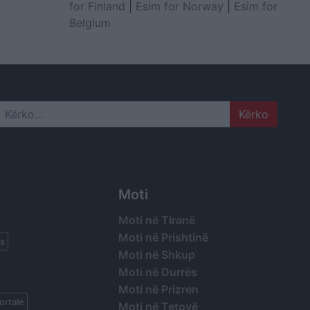
for Finland
|
Esim for Norway
|
Esim for
Belgium
Search
Moti
Moti në Tiranë
Moti në Prishtinë
s
Moti në Shkup
Moti në Durrës
Moti në Prizren
ortale
Moti në Tetovë