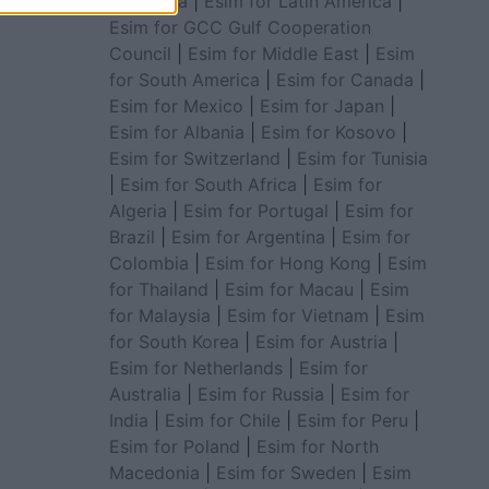
for Africa
|
Esim for Latin America
|
Esim for GCC Gulf Cooperation
Council
|
Esim for Middle East
|
Esim
for South America
|
Esim for Canada
|
Esim for Mexico
|
Esim for Japan
|
Esim for Albania
|
Esim for Kosovo
|
Esim for Switzerland
|
Esim for Tunisia
|
Esim for South Africa
|
Esim for
Algeria
|
Esim for Portugal
|
Esim for
Brazil
|
Esim for Argentina
|
Esim for
Colombia
|
Esim for Hong Kong
|
Esim
for Thailand
|
Esim for Macau
|
Esim
for Malaysia
|
Esim for Vietnam
|
Esim
for South Korea
|
Esim for Austria
|
Esim for Netherlands
|
Esim for
Australia
|
Esim for Russia
|
Esim for
India
|
Esim for Chile
|
Esim for Peru
|
Esim for Poland
|
Esim for North
Macedonia
|
Esim for Sweden
|
Esim