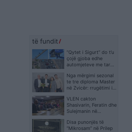
të fundit
“Qytet i Sigurt” do t’u
çojë gjoba edhe
automjeteve me targa
të huaja, njofton MPB
Nga mërgimi sezonal
te tre diploma Master
në Zvicër: rrugëtimi i
familjes Begzati nga
VLEN cakton
Gostivari
Shasivarin, Feratin dhe
Sulejmanin në
drejtimin e tre
Disa punonjës të
ministrive të reja
“Mikrosam” në Prilep