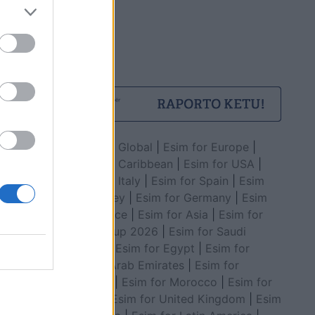
Esim for Global
|
Esim for Europe
|
Esim for Caribbean
|
Esim for USA
|
Esim for Italy
|
Esim for Spain
|
Esim
for Turkey
|
Esim for Germany
|
Esim
for Greece
|
Esim for Asia
|
Esim for
World Cup 2026
|
Esim for Saudi
Arabia
|
Esim for Egypt
|
Esim for
United Arab Emirates
|
Esim for
Balkans
|
Esim for Morocco
|
Esim for
China
|
Esim for United Kingdom
|
Esim