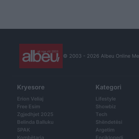
© 2003 -
2026 Albeu Online Medi
Kryesore
Kategori
Erion Veliaj
Lifestyle
Free Esim
Showbiz
Zgjedhjet 2025
Tech
Belinda Balluku
Shëndetësi
SPAK
Argetim
Kombëtarja
Enciklopedi