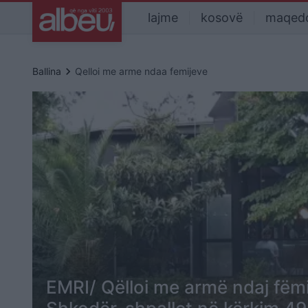
lajme
kosovë
maqed
keyboard_arrow_right
Ballina
Qelloi me arme ndaa femijeve
EMRI/ Qëlloi me armë ndaj fëm