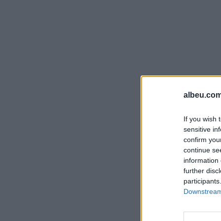
albeu.com
If you wish 
sensitive in
confirm you
continue se
information 
further disc
participants
Downstream 