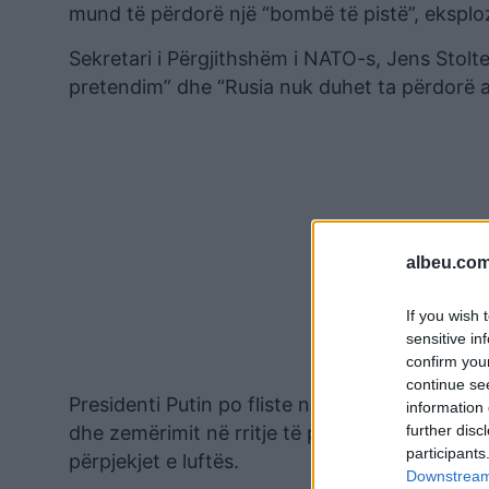
mund të përdorë një “bombë të pistë”, eksplo
Sekretari i Përgjithshëm i NATO-s, Jens Stolt
pretendim” dhe “Rusia nuk duhet ta përdorë at
albeu.com
If you wish 
sensitive in
confirm you
continue se
Presidenti Putin po fliste në forumin vjetor V
information 
dhe zemërimit në rritje të publikut në shtëpi 
further disc
participants
përpjekjet e luftës.
Downstream 