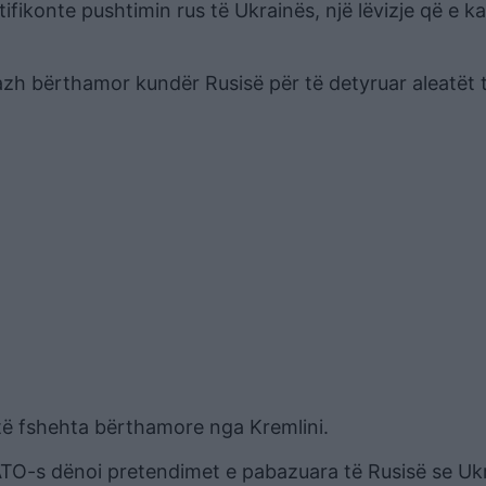
ustifikonte pushtimin rus të Ukrainës, një lëvizje që e k
azh bërthamor kundër Rusisë për të detyruar aleatët 
të fshehta bërthamore nga Kremlini.
NATO-s dënoi pretendimet e pabazuara të Rusisë se Uk