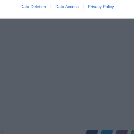
Data Deletion
Data Access
Privacy Policy
doshta jemi në prag të një
Putin: SHBA krijoi precedent për 
otërore
bërthamore