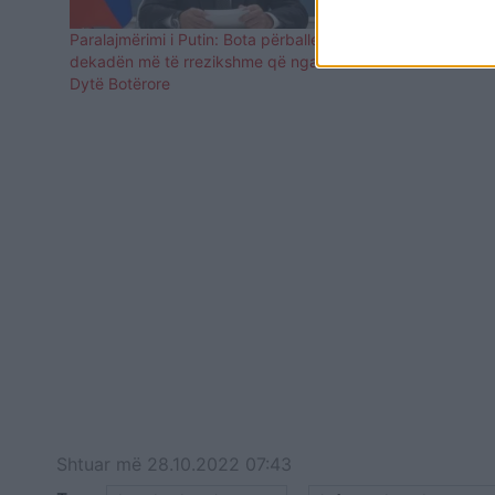
Paralajmërimi i Putin: Bota përballet me
Medvedev: N
dekadën më të rrezikshme që nga Lufta e
lufte të re b
Dytë Botërore
Shtuar
më
28.10.2022 07:43