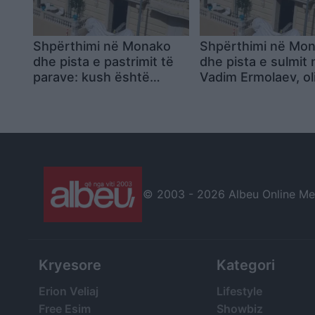
Shpërthimi në Monako
Shpërthimi në Mo
dhe pista e pastrimit të
dhe pista e sulmit 
parave: kush është
Vadim Ermolaev, ol
Vadim Ermolaev, oligarku
ukrainas të lidhur 
ukrainas i mbetur i
akuza për pastrim
plagosur
dhe ndryshim shte
© 2003 -
2026 Albeu Online Medi
Kryesore
Kategori
Erion Veliaj
Lifestyle
Free Esim
Showbiz