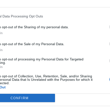
ishte mbikëqyrur stërvitjet rutinë bërthamore që përfsh
 sulmin masiv bërthamor të armikut.
l Data Processing Opt Outs
 Bashkuar Liz Truss për sugjerimin gjatë një fushate 
or nëse rrethanat e kërkonin atë. Ai tha se ishte i ha
o opt-out of the Sharing of my personal data.
shtuan: “Çfarë duhej të bënim? Të heshtnim? Të pre
In
o opt-out of the Sale of my Personal Data.
sht se Rusia do të përdorë “të gjitha mjetet në dispoz
In
jerësisht si një kërcënim i qartë bërthamor./albeu.co
to opt-out of processing my Personal Data for Targeted
ing.
In
o opt-out of Collection, Use, Retention, Sale, and/or Sharing
ersonal Data that Is Unrelated with the Purposes for which it
lected.
Out
CONFIRM