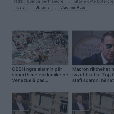
Tags:
,
bomba berthamore
lufta e dyte boterore
,
,
rusia
Ukraina
Vladimir Putin
OBSH ngre alarmin për
Macron rikthehet 
shpërthime epidemike në
syzet blu tip “Top 
Venezuelë pas
stafi sqaron: bëhet
tërmeteve, mes spitaleve
për të njëjtin shqe
të tejmbushura dhe
mijëra personave të
zhdukur