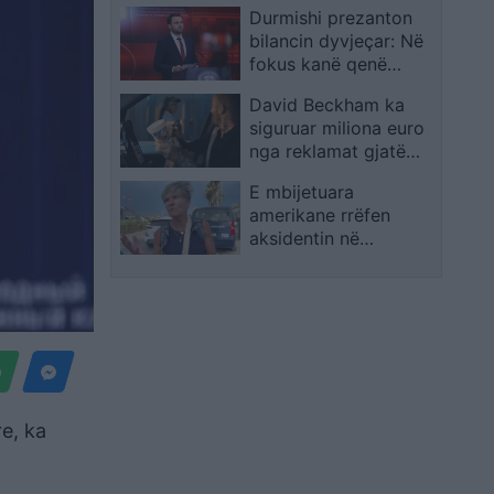
Durmishi prezanton
siguria në Kosovë dhe
bilancin dyvjeçar: Në
prioritetet e misionit
fokus kanë qenë
punësimi, klima e
David Beckham ka
biznesit dhe
siguruar miliona euro
investimet e reja
nga reklamat gjatë
ndërprerjeve të
E mbijetuara
hidratimit në Kupën e
amerikane rrëfen
Botës 2026
aksidentin në
autostradë: U
përmbysëm në vetëm
pak çaste
e, ka