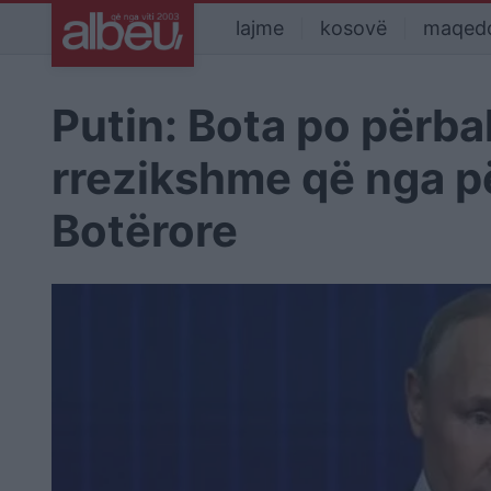
lajme
kosovë
maqed
Putin: Bota po përba
rrezikshme që nga pë
Botërore