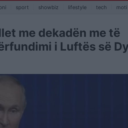
oni
sport
showbiz
lifestyle
tech
moti
llet me dekadën me të
rfundimi i Luftës së D