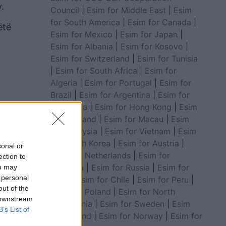
.
Council
|
Esim for Middle East
|
Esim
for South America
|
Esim for Canada
|
ëtë
Esim for Mexico
|
Esim for Japan
|
Esim for Albania
|
Esim for Kosovo
|
Esim for Switzerland
|
Esim for Tunisia
|
Esim for South Africa
|
Esim for
Algeria
|
Esim for Portugal
|
Esim for
Brazil
|
Esim for Argentina
|
Esim for
Colombia
|
Esim for Hong Kong
|
Esim
for Thailand
|
Esim for Macau
|
Esim
for Malaysia
|
Esim for Vietnam
|
Esim
for South Korea
|
Esim for Austria
|
sonal or
Esim for Netherlands
|
Esim for
ection to
Australia
|
Esim for Russia
|
Esim for
ou may
 personal
India
|
Esim for Chile
|
Esim for Peru
|
ainë
out of the
Esim for Poland
|
Esim for North
për
 downstream
Macedonia
|
Esim for Sweden
|
Esim
B’s List of
for Finland
|
Esim for Norway
|
Esim for