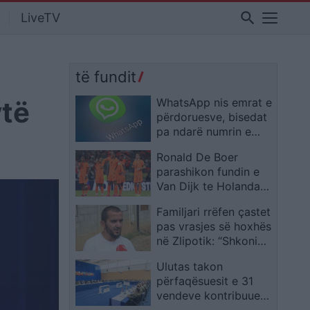
search
LiveTV
të fundit
ytë
WhatsApp nis emrat e
përdoruesve, bisedat
pa ndarë numrin e
telefonit
Ronald De Boer
parashikon fundin e
Van Dijk te Holanda
pas daljes nga
Familjari rrëfen çastet
Botërori
pas vrasjes së hoxhës
në Zlipotik: “Shkoni
shiheni hoxhën, djali
Ulutas takon
im ka bo helaç”
përfaqësuesit e 31
vendeve kontribuuese
në KFOR, në fokus