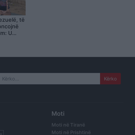
zuelë, të
oncojnë
im: U
rënoja
Search
Moti
Moti në Tiranë
Moti në Prishtinë
s