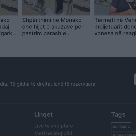
nako
Shpërthimi në Monako
Tërmeti në Vene
ndaj
dhe hijet e akuzave për
mbijetuarit den
igarkut
pastrim parash e
vonesa në reag
me
ndryshim shtetësie, kush
braktisëm nën r
 parash
është Vadim Ermolaev,
tësie
oligarku ukrainas i
plagosur
a. Të gjitha të drejtat janë të rezervuara!
Linqet
Tags
Live tv shqiptare
Edi Rama
Moti në Shqipëri
Albania New