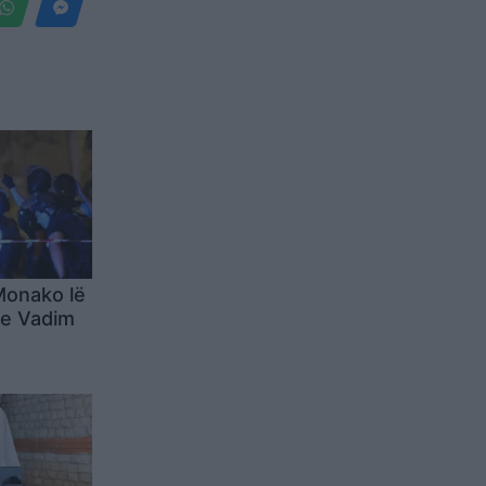
Monako lë
ke Vadim
i
ejt