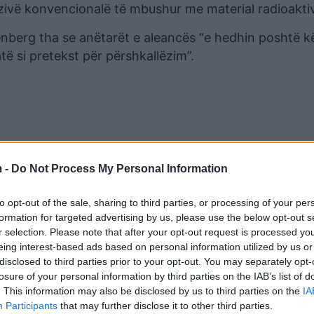
zivë konvencionalë të mbushur me material radioaktiv
enberg tha se anëtarët e aleancës “e hedhin poshtë k
ë si pretekst për përshkallëzim”.
 -
Do Not Process My Personal Information
to opt-out of the sale, sharing to third parties, or processing of your per
formation for targeted advertising by us, please use the below opt-out s
r selection. Please note that after your opt-out request is processed y
eing interest-based ads based on personal information utilized by us or
aldai pas një sërë humbjesh ushtarake të fundit në Ukr
disclosed to third parties prior to your opt-out. You may separately opt-
për një përpjekje për të mobilizuar rreth 300,000 rusë 
losure of your personal information by third parties on the IAB’s list of
. This information may also be disclosed by us to third parties on the
IA
Participants
that may further disclose it to other third parties.