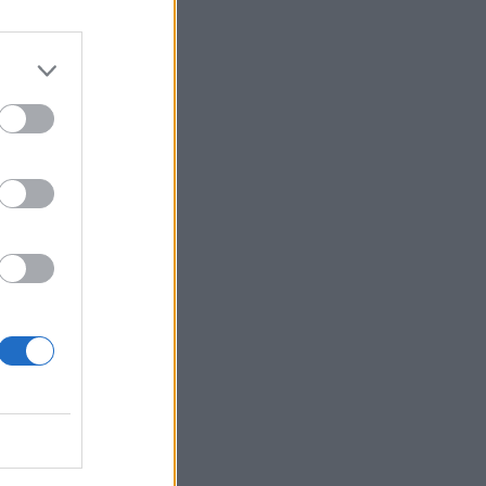
Belgium
inin një
në gusht
bitur që
tendonim
icion”
m