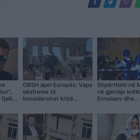
,
me
OBSH apel Europës: Vapa
Shpërthimi në 
Gun”,
ekstreme të
në gjendje kriti
 fjalë
konsiderohet krizë
Ermolaev dhe
tësim
shëndetësore, jo situatë
bashkëshorten, 
e zakonshme
dyshuari ikën dr
Francës