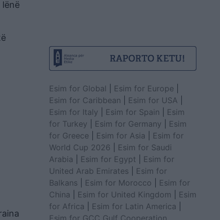
a lënë
të
Esim for Global
|
Esim for Europe
|
Esim for Caribbean
|
Esim for USA
|
Esim for Italy
|
Esim for Spain
|
Esim
for Turkey
|
Esim for Germany
|
Esim
for Greece
|
Esim for Asia
|
Esim for
World Cup 2026
|
Esim for Saudi
Arabia
|
Esim for Egypt
|
Esim for
United Arab Emirates
|
Esim for
Balkans
|
Esim for Morocco
|
Esim for
China
|
Esim for United Kingdom
|
Esim
for Africa
|
Esim for Latin America
|
raina
Esim for GCC Gulf Cooperation