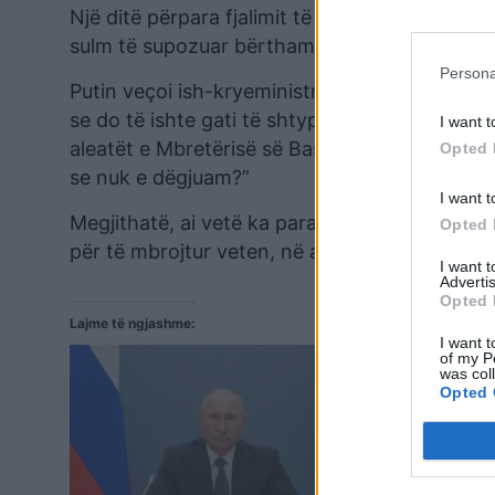
Një ditë përpara fjalimit të tij në Moskë, ai k
sulm të supozuar bërthamor në hakmarrje për
Persona
Putin veçoi ish-kryeministren e Mbretërisë së
se do të ishte gati të shtypte butonin bërtham
I want t
aleatët e Mbretërisë së Bashkuar nuk kundër
Opted 
se nuk e dëgjuam?”
I want t
Megjithatë, ai vetë ka paralajmëruar vazhdimi
Opted 
për të mbrojtur veten, në atë që është parë g
I want 
Advertis
Opted 
Lajme të ngjashme:
I want t
of my P
was col
Opted 