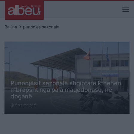
keyboard_arrow_right
Ballina
punonjes sezonale
Punonjësit sezonalë shqiptarë kthehen
mbrapsht nga pala maqedonase, në
doganë
5 vit me parë
schedule