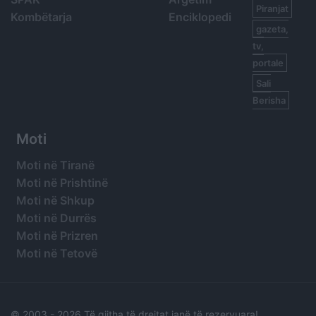
Piranjat
Kombëtarja
Enciklopedi
gazeta,
tv,
portale
Sali
Berisha
Moti
Moti në Tiranë
Moti në Prishtinë
Moti në Shkup
Moti në Durrës
Moti në Prizren
Moti në Tetovë
© 2003 -
2026 Të gjitha të drejtat janë të rezervuara!