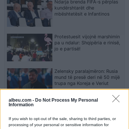
Ndarja brenda FIFA-s përplas
kundërshtarët dhe
mbështetësit e Infantinos
Protestuesit vijojnë marshimin
pa u ndalur: Shqipëria e rinisë,
jo e partisë!
Zelensky paralajmëron: Rusia
mund të presë deri në 50 mijë
trupa nga Koreja e Veriut
albeu.com -
Do Not Process My Personal
Information
Ditëve shumë të nxehta po u
vjen fundi? Meteorologia
tregon se kur nis rënia e
If you wish to opt-out of the sale, sharing to third parties, or
temperaturave
processing of your personal or sensitive information for