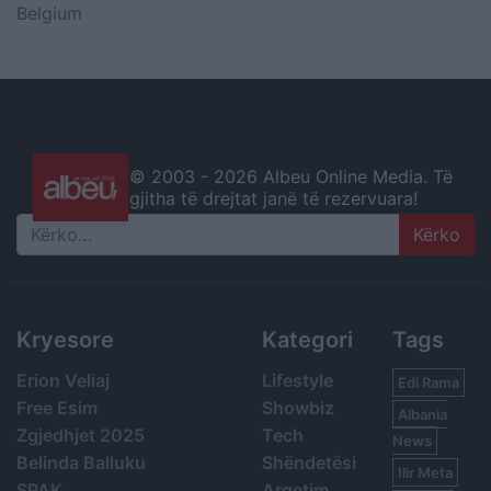
Belgium
© 2003 -
2026 Albeu Online Media. Të
gjitha të drejtat janë të rezervuara!
Search
Kryesore
Kategori
Tags
Erion Veliaj
Lifestyle
Edi Rama
Free Esim
Showbiz
Albania
Zgjedhjet 2025
Tech
News
Belinda Balluku
Shëndetësi
Ilir Meta
SPAK
Argetim