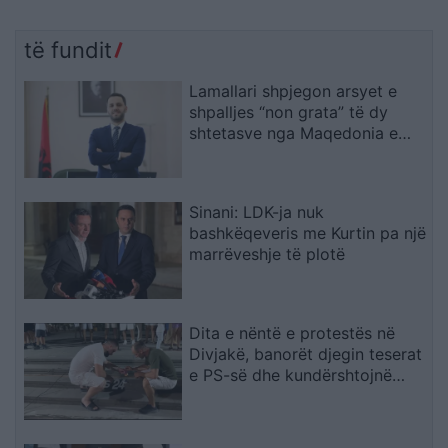
të fundit
Lamallari shpjegon arsyet e
shpalljes “non grata” të dy
shtetasve nga Maqedonia e
Veriut
Sinani: LDK-ja nuk
bashkëqeveris me Kurtin pa një
marrëveshje të plotë
Dita e nëntë e protestës në
Divjakë, banorët djegin teserat
e PS-së dhe kundërshtojnë
bashkimin me Lushnjën