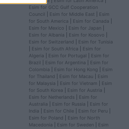
for Africa
|
Esim for Latin America
|
Esim for GCC Gulf Cooperation
Council
|
Esim for Middle East
|
Esim
for South America
|
Esim for Canada
|
Esim for Mexico
|
Esim for Japan
|
Esim for Albania
|
Esim for Kosovo
|
Esim for Switzerland
|
Esim for Tunisia
|
Esim for South Africa
|
Esim for
Algeria
|
Esim for Portugal
|
Esim for
Brazil
|
Esim for Argentina
|
Esim for
Colombia
|
Esim for Hong Kong
|
Esim
for Thailand
|
Esim for Macau
|
Esim
for Malaysia
|
Esim for Vietnam
|
Esim
for South Korea
|
Esim for Austria
|
Esim for Netherlands
|
Esim for
Australia
|
Esim for Russia
|
Esim for
India
|
Esim for Chile
|
Esim for Peru
|
Esim for Poland
|
Esim for North
Macedonia
|
Esim for Sweden
|
Esim