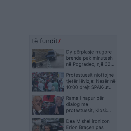
të fundit
Dy përplasje rrugore
brenda pak minutash
në Pogradec, një 32-
vjeçar humb jetën dhe
Protestuesit njoftojnë
disa persona
tjetër lëvizje: Nesër në
plagosen
10:00 drejt SPAK-ut
me “provën” për Edi
Rama i hapur për
Ramën
dialog me
protestuesit, Klosi:
Nuk negociohet
Dea Mishel ironizon
dorëheqja e qeverisë
Erion Braçen pas