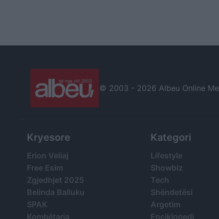
© 2003 -
2026 Albeu Online Medi
Kryesore
Kategori
Erion Veliaj
Lifestyle
Free Esim
Showbiz
Zgjedhjet 2025
Tech
Belinda Balluku
Shëndetësi
SPAK
Argetim
Kombëtarja
Enciklopedi