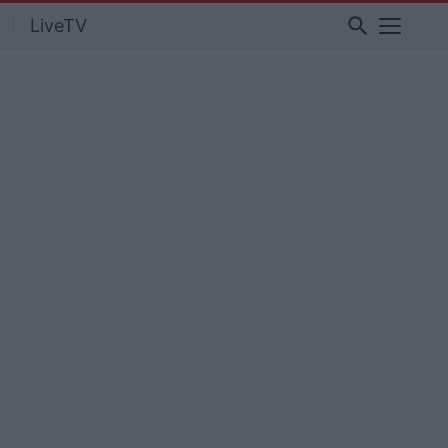
search
LiveTV