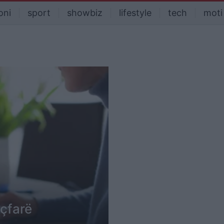
oni
sport
showbiz
lifestyle
tech
moti
 çfarë