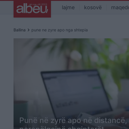
lajme
kosovë
maqed
keyboard_arrow_right
Ballina
pune ne zyre apo nga shtepia
Punë në zyrë apo në distancë,