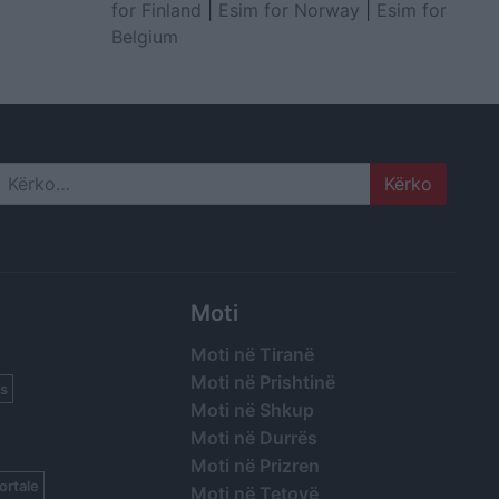
for Finland
|
Esim for Norway
|
Esim for
Belgium
Search
Moti
Moti në Tiranë
Moti në Prishtinë
s
Moti në Shkup
Moti në Durrës
Moti në Prizren
ortale
Moti në Tetovë