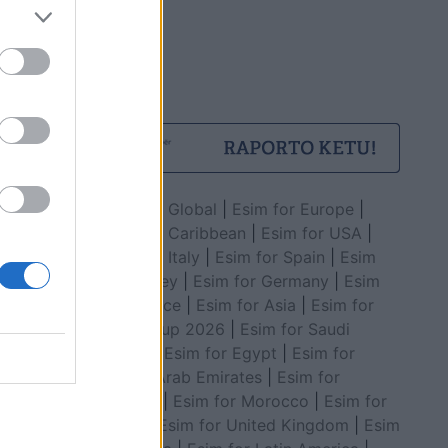
Esim for Global
|
Esim for Europe
|
Esim for Caribbean
|
Esim for USA
|
Esim for Italy
|
Esim for Spain
|
Esim
for Turkey
|
Esim for Germany
|
Esim
for Greece
|
Esim for Asia
|
Esim for
World Cup 2026
|
Esim for Saudi
Arabia
|
Esim for Egypt
|
Esim for
United Arab Emirates
|
Esim for
Balkans
|
Esim for Morocco
|
Esim for
China
|
Esim for United Kingdom
|
Esim