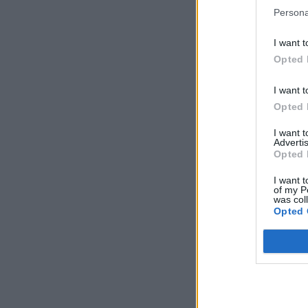
Persona
I want t
Opted 
I want t
Opted 
I want 
Advertis
Opted 
I want t
of my P
was col
Opted 