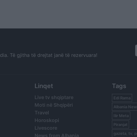
a. Të gjitha të drejtat janë të rezervuara!
Linqet
Tags
Live tv shqiptare
Edi Rama
Moti në Shqipëri
Albania New
Travel
Ilir Meta
Horoskopi
Piranjat
Livescore
gazeta, tv, p
News from Albania