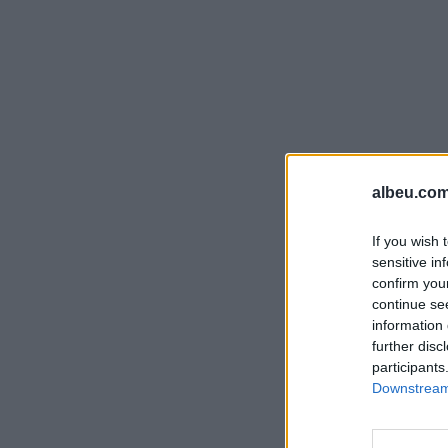
albeu.com
If you wish 
sensitive in
confirm you
continue se
information 
further disc
participants
Downstream 