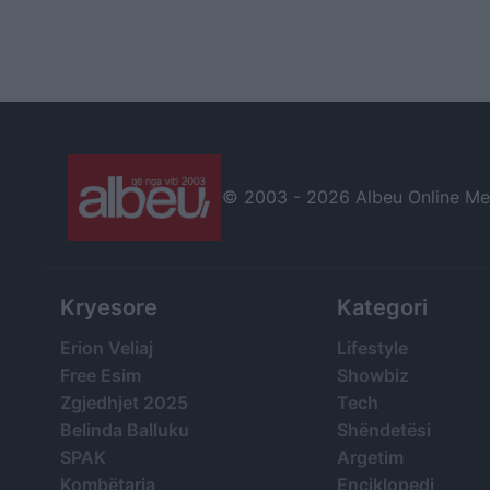
© 2003 -
2026 Albeu Online Medi
Kryesore
Kategori
Erion Veliaj
Lifestyle
Free Esim
Showbiz
Zgjedhjet 2025
Tech
Belinda Balluku
Shëndetësi
SPAK
Argetim
Kombëtarja
Enciklopedi