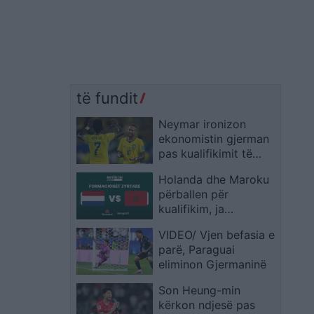
të fundit
Neymar ironizon
ekonomistin gjerman
pas kualifikimit të
Brazilit: Provoje sërish
Holanda dhe Maroku
në Botërorin e
përballen për
ardhshëm
kualifikim, ja
formacionet zyrtare
VIDEO/ Vjen befasia e
parë, Paraguai
eliminon Gjermaninë
Son Heung-min
kërkon ndjesë pas