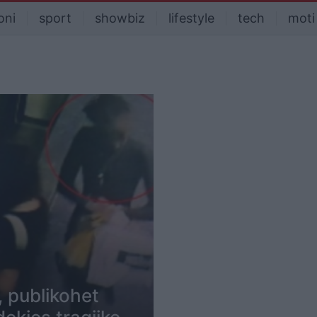
oni
sport
showbiz
lifestyle
tech
moti
, publikohet