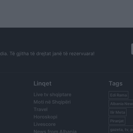
a. Të gjitha të drejtat janë të rezervuara!
Linqet
Tags
Live tv shqiptare
Edi Rama
Moti në Shqipëri
Albania New
Travel
Ilir Meta
Horoskopi
Piranjat
Livescore
gazeta, tv, p
News from Albania