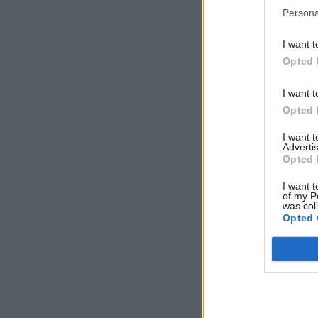
Persona
I want t
Opted 
I want t
Opted 
I want 
Advertis
Opted 
I want t
of my P
was col
Opted 