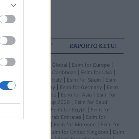
Esim for Global
|
Esim for Europe
|
Esim for Caribbean
|
Esim for USA
|
Esim for Italy
|
Esim for Spain
|
Esim
for Turkey
|
Esim for Germany
|
Esim
for Greece
|
Esim for Asia
|
Esim for
World Cup 2026
|
Esim for Saudi
Arabia
|
Esim for Egypt
|
Esim for
United Arab Emirates
|
Esim for
Balkans
|
Esim for Morocco
|
Esim for
China
|
Esim for United Kingdom
|
Esim