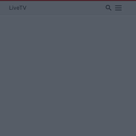
search
LiveTV