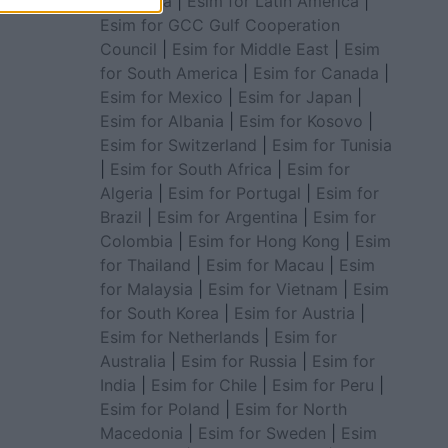
for Africa
|
Esim for Latin America
|
Esim for GCC Gulf Cooperation
Council
|
Esim for Middle East
|
Esim
for South America
|
Esim for Canada
|
Esim for Mexico
|
Esim for Japan
|
Esim for Albania
|
Esim for Kosovo
|
Esim for Switzerland
|
Esim for Tunisia
|
Esim for South Africa
|
Esim for
Algeria
|
Esim for Portugal
|
Esim for
Brazil
|
Esim for Argentina
|
Esim for
Colombia
|
Esim for Hong Kong
|
Esim
for Thailand
|
Esim for Macau
|
Esim
for Malaysia
|
Esim for Vietnam
|
Esim
for South Korea
|
Esim for Austria
|
Esim for Netherlands
|
Esim for
Australia
|
Esim for Russia
|
Esim for
India
|
Esim for Chile
|
Esim for Peru
|
Esim for Poland
|
Esim for North
Macedonia
|
Esim for Sweden
|
Esim