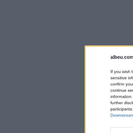
albeu.com
If you wish 
sensitive in
confirm you
continue se
information 
further disc
participants
Downstream 