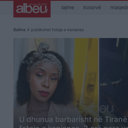
lajme
kosovë
maqed
keyboard_arrow_right
Ballina
publikohet fotoja e kenianes
U dhunua barbarisht në Tiranë