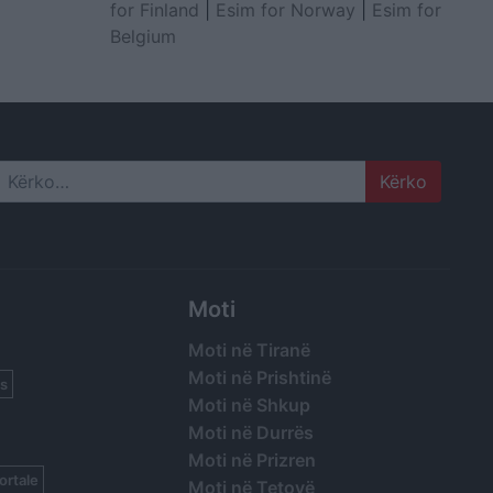
for Finland
|
Esim for Norway
|
Esim for
Belgium
Search
Moti
Moti në Tiranë
Moti në Prishtinë
s
Moti në Shkup
Moti në Durrës
Moti në Prizren
ortale
Moti në Tetovë