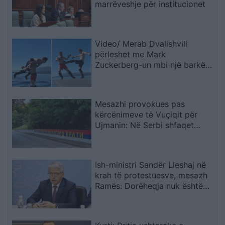
marrëveshje për institucionet
Video/ Merab Dvalishvili
përleshet me Mark
Zuckerberg-un mbi një barkë
dhe e hedh në Liqenin Tahoe
Mesazhi provokues pas
kërcënimeve të Vuçiqit për
Ujmanin: Në Serbi shfaqet
grafiti “Kur ushtria të kthehet
në Kosovë
Ish-ministri Sandër Lleshaj në
krah të protestuesve, mesazh
Ramës: Dorëheqja nuk është
dramë, Balluku? Drejtësia s’ka
përse të jetë e varur nga
vullneti i dikujt