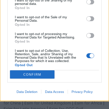
I want to opt-out of the Sharing of my
personal data.
Opted In
I want to opt-out of the Sale of my
Personal Data.
Opted In
I want to opt-out of processing my
Personal Data for Targeted Advertising.
Opted In
I want to opt-out of Collection, Use,
Retention, Sale, and/or Sharing of my
Personal Data that Is Unrelated with the
Purposes for which it was collected.
Opted Out
Esim for Global
|
Esim for Europe
|
Esim for Caribbean
|
Esim for USA
|
Esim for Italy
|
Esim for Spain
|
Esim
CONFIRM
for Turkey
|
Esim for Germany
|
Esim for Greece
|
Esim
for Asia
|
Esim for World Cup 2026
|
Esim for Saudi
Arabia
|
Esim for Egypt
|
Esim for United Arab
Data Deletion
Data Access
Privacy Policy
Emirates
|
Esim for Balkans
|
Esim for Morocco
|
Esim
for China
|
Esim for United Kingdom
|
Esim for Africa
|
Esim for Latin America
|
Esim for GCC Gulf