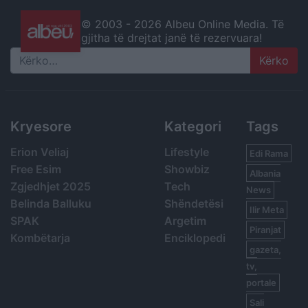
© 2003 -
2026 Albeu Online Media. Të
gjitha të drejtat janë të rezervuara!
Search
Kryesore
Kategori
Tags
Erion Veliaj
Lifestyle
Edi Rama
Free Esim
Showbiz
Albania
Zgjedhjet 2025
Tech
News
Belinda Balluku
Shëndetësi
Ilir Meta
SPAK
Argetim
Piranjat
Kombëtarja
Enciklopedi
gazeta,
tv,
portale
Sali