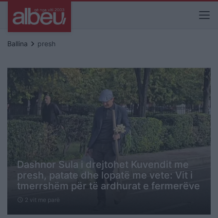
keyboard_arrow_right
Ballina
presh
Dashnor Sula i drejtohet Kuvendit me
presh, patate dhe lopatë me vete: Vit i
tmerrshëm për të ardhurat e fermerëve
2 vit me parë
schedule