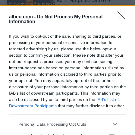
Kurti: Rritja ushtarake e
Serbisë, pjesë e ambicieve për
dominim rajonal
albeu.com -
Do Not Process My Personal
Information
Barcelona gati të lejojë
If you wish to opt-out of the sale, sharing to third parties, or
transferimin e Ferran Torres te
processing of your personal or sensitive information for
PSG, cakton shifrën për
targeted advertising by us, please use the below opt-out
sulmuesin
section to confirm your selection. Please note that after your
opt-out request is processed you may continue seeing
interest-based ads based on personal information utilized by
A i shkatërron vaji i farës së
us or personal information disclosed to third parties prior to
zezë qelizat kanceroze?
your opt-out. You may separately opt-out of the further
Nutricionistja rrëfen përvojën e
disclosure of your personal information by third parties on the
saj (VIDEO)
IAB’s list of downstream participants. This information may
also be disclosed by us to third parties on the
IAB’s List of
Downstream Participants
that may further disclose it to other
third parties.
Personal Data Processing Opt Outs