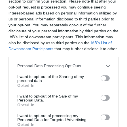
section to confirm your selection. Please note that after your
opt-out request is processed you may continue seeing
interest-based ads based on personal information utilized by
us or personal information disclosed to third parties prior to
your opt-out. You may separately opt-out of the further
disclosure of your personal information by third parties on the
IAB’s list of downstream participants. This information may
also be disclosed by us to third parties on the
IAB’s List of
Downstream Participants
that may further disclose it to other
third parties.
Personal Data Processing Opt Outs
I want to opt-out of the Sharing of my
personal data.
Opted In
I want to opt-out of the Sale of my
Personal Data.
Esim for Global
|
Esim for Europe
|
Esim for Caribbean
Opted In
|
Esim for USA
|
Esim for Italy
|
Esim for Spain
|
Esim
I want to opt-out of processing my
for Turkey
|
Esim for Germany
|
Esim for Greece
|
Esim
Personal Data for Targeted Advertising.
for Asia
|
Esim for World Cup 2026
|
Esim for Saudi
Opted In