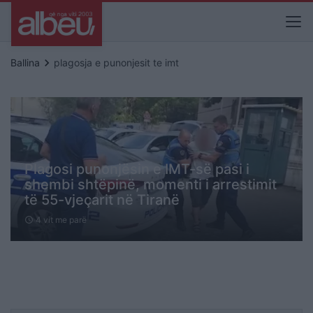
keyboard_arrow_right
Ballina
plagosja e punonjesit te imt
Plagosi punonjësin e IMT-së pasi i
shembi shtëpinë, momenti i arrestimit
të 55-vjeçarit në Tiranë
4 vit me parë
schedule