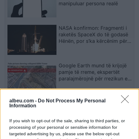
manipuluar persona realë
NASA konfirmon: Fragmenti i
raketës SpaceX do të godasë
Hënën, por s’ka kërcënim për
Tokën
Google Earth mund të krijojë
pamje të rreme, ekspertët
paralajmërojnë për rrezikun e
dezinformimit
albeu.com -
Do Not Process My Personal
Situata mund të dalë jashtë
Information
kontrollit”, mbi 1,000 ekspertë
kërkojnë frenimin e zhvillimit të
If you wish to opt-out of the sale, sharing to third parties, or
IA-së
processing of your personal or sensitive information for
targeted advertising by us, please use the below opt-out