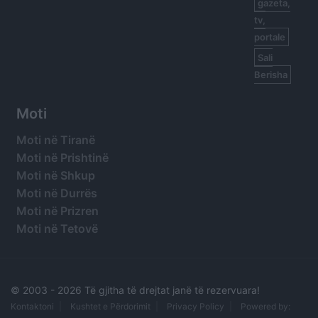
gazeta,
tv,
portale
Sali
Berisha
Moti
Moti në Tiranë
Moti në Prishtinë
Moti në Shkup
Moti në Durrës
Moti në Prizren
Moti në Tetovë
© 2003 -
2026 Të gjitha të drejtat janë të rezervuara!
Kontaktoni
Kushtet e Përdorimit
Privacy Policy
Powered by: