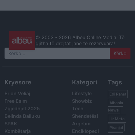
© 2003 -
2026 Albeu Online Media. Të
gjitha të drejtat janë të rezervuara!
Search
Kryesore
Kategori
Tags
Erion Veliaj
Lifestyle
Edi Rama
Free Esim
Showbiz
Albania
Zgjedhjet 2025
Tech
News
Belinda Balluku
Shëndetësi
Ilir Meta
SPAK
Argetim
Piranjat
Kombëtarja
Enciklopedi