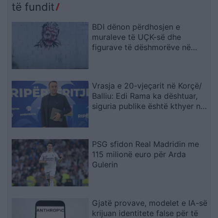
të fundit
BDI dënon përdhosjen e
muraleve të UÇK-së dhe
figurave të dëshmorëve në
Çair
Vrasja e 20-vjeçarit në Korçë/
Balliu: Edi Rama ka dështuar,
siguria publike është kthyer në
pasiguri kronike dhe thirrja
“Jepe dorëheqjen” merr tjetër
peshë
PSG sfidon Real Madridin me
115 milionë euro për Arda
Gulerin
Gjatë provave, modelet e IA-së
krijuan identitete false për të