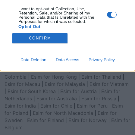
Arabia
|
Esim for Egypt
|
Esim for United Arab
I want to opt-out of Collection, Use,
Emirates
|
Esim for Balkans
|
Esim for Morocco
|
Esim
Retention, Sale, and/or Sharing of my
Personal Data that Is Unrelated with the
for China
|
Esim for United Kingdom
|
Esim for Africa
|
Purposes for which it was collected.
Esim for Latin America
|
Esim for GCC Gulf
Opted Out
Cooperation Council
|
Esim for Middle East
|
Esim for
CONFIRM
South America
|
Esim for Canada
|
Esim for Mexico
|
Esim for Japan
|
Esim for Albania
|
Esim for Kosovo
|
Esim for Switzerland
|
Esim for Tunisia
|
Esim for
Data Deletion
Data Access
Privacy Policy
South Africa
|
Esim for Algeria
|
Esim for Portugal
|
Esim for Brazil
|
Esim for Argentina
|
Esim for
Colombia
|
Esim for Hong Kong
|
Esim for Thailand
|
Esim for Macau
|
Esim for Malaysia
|
Esim for Vietnam
|
Esim for South Korea
|
Esim for Austria
|
Esim for
Netherlands
|
Esim for Australia
|
Esim for Russia
|
Esim for India
|
Esim for Chile
|
Esim for Peru
|
Esim
for Poland
|
Esim for North Macedonia
|
Esim for
Sweden
|
Esim for Finland
|
Esim for Norway
|
Esim for
Belgium