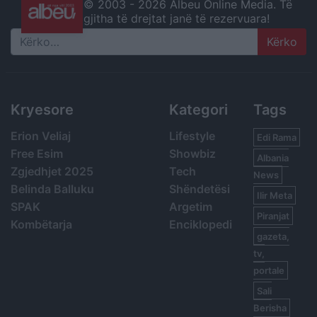
© 2003 -
2026 Albeu Online Media. Të
gjitha të drejtat janë të rezervuara!
Search
Kryesore
Kategori
Tags
Erion Veliaj
Lifestyle
Edi Rama
Free Esim
Showbiz
Albania
Zgjedhjet 2025
Tech
News
Belinda Balluku
Shëndetësi
Ilir Meta
SPAK
Argetim
Piranjat
Kombëtarja
Enciklopedi
gazeta,
tv,
portale
Sali
Berisha