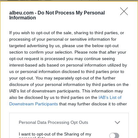
kalendarin e Champions
League në Kazakistan
albeu.com -
Do Not Process My Personal
Information
AUV kërkon largimin nga tregu
If you wish to opt-out of the sale, sharing to third parties, or
të 12 produkteve të
processing of your personal or sensitive information for
Qumështores VITA
targeted advertising by us, please use the below opt-out
section to confirm your selection. Please note that after your
opt-out request is processed you may continue seeing
interest-based ads based on personal information utilized by
Mourinho sjell disiplinë të re te
us or personal information disclosed to third parties prior to
Real Madridi dhe u jep fund
your opt-out. You may separately opt-out of the further
“zakoneve të këqija
disclosure of your personal information by third parties on the
IAB’s list of downstream participants. This information may
also be disclosed by us to third parties on the
IAB’s List of
Downstream Participants
that may further disclose it to other
third parties.
Personal Data Processing Opt Outs
I want to opt-out of the Sharing of my