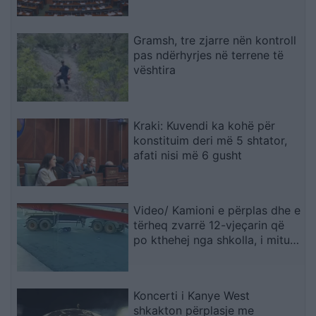
Gramsh, tre zjarre nën kontroll
pas ndërhyrjes në terrene të
vështira
Kraki: Kuvendi ka kohë për
konstituim deri më 5 shtator,
afati nisi më 6 gusht
Video/ Kamioni e përplas dhe e
tërheq zvarrë 12-vjeçarin që
po kthehej nga shkolla, i mituri
shpëton mrekullisht
Koncerti i Kanye West
shkakton përplasje me