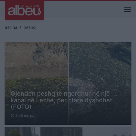
keyboard_arrow_right
Ballina
peshq
Gjenden peshq të ngordhur në një
kanal në Lezhë, për çfarë dyshohet
(FOTO)
3 vit me parë
schedule