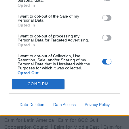
personal data.
Opted In
I want to opt-out of the Sale of my
Personal Data.
Opted In
I want to opt-out of processing my
Personal Data for Targeted Advertising.
Opted In
I want to opt-out of Collection, Use,
Retention, Sale, and/or Sharing of my
Personal Data that Is Unrelated with the
Purposes for which it was collected.
Esim for Global
|
Esim for Europe
|
Esim for Caribbean
Opted Out
|
Esim for USA
|
Esim for Italy
|
Esim for Spain
|
Esim
CONFIRM
for Turkey
|
Esim for Germany
|
Esim for Greece
|
Esim
for Asia
|
Esim for World Cup 2026
|
Esim for Saudi
Arabia
|
Esim for Egypt
|
Esim for United Arab
Data Deletion
Data Access
Privacy Policy
Emirates
|
Esim for Balkans
|
Esim for Morocco
|
Esim
for China
|
Esim for United Kingdom
|
Esim for Africa
|
Esim for Latin America
|
Esim for GCC Gulf
Cooperation Council
|
Esim for Middle East
|
Esim for