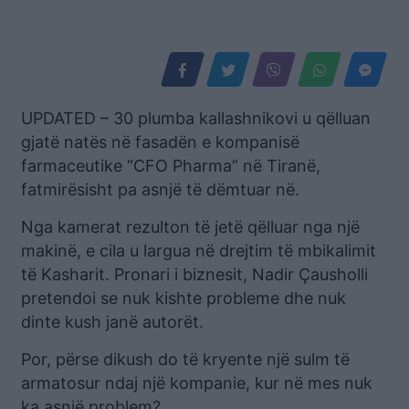
UPDATED – 30 plumba kallashnikovi u qëlluan
gjatë natës në fasadën e kompanisë
farmaceutike “CFO Pharma” në Tiranë,
fatmirësisht pa asnjë të dëmtuar në.
Nga kamerat rezulton të jetë qëlluar nga një
makinë, e cila u largua në drejtim të mbikalimit
të Kasharit. Pronari i biznesit, Nadir Çausholli
pretendoi se nuk kishte probleme dhe nuk
dinte kush janë autorët.
Por, përse dikush do të kryente një sulm të
armatosur ndaj një kompanie, kur në mes nuk
ka asnjë problem?