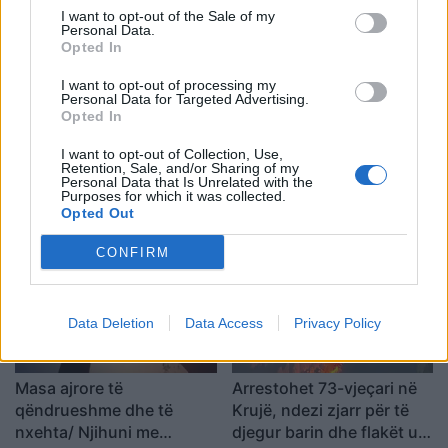
dhe kamionit
I want to opt-out of the Sale of my
Personal Data.
Opted In
I want to opt-out of processing my
Personal Data for Targeted Advertising.
Opted In
I want to opt-out of Collection, Use,
Zjarr masiv mes Andon
Zjarri i përmasave të
Retention, Sale, and/or Sharing of my
Poçit dhe Hundëkuqit,
mëdha në Malin e Krujës,
Personal Data that Is Unrelated with the
Purposes for which it was collected.
flakët kërcënojnë zonat e
ndërhyjnë nga ajri tre
Opted Out
banuara
helikopterë dhe droni
Bayraktar
CONFIRM
Data Deletion
Data Access
Privacy Policy
Masa ajrore të
Arrestohet 73-vjeçari në
qëndrueshme dhe të
Krujë, ndezi zjarr për të
nxehta/ Njihuni me
djegur barin dhe flakët u