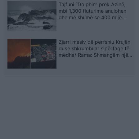
Tajfuni “Dolphin” prek Azinë,
mbi 1,300 fluturime anulohen
dhe më shumë se 400 mijë
banorë evakuohen
Zjarri masiv që përfshiu Krujën
duke shkrumbuar sipërfaqe të
mëdha/ Rama: Shmangëm një
bilanc tragjik