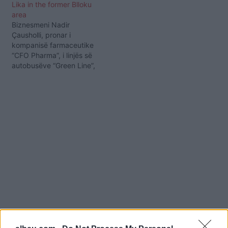
Lika in the former Blloku
area
Biznesmeni Nadir
Çausholli, pronar i
kompanisë farmaceutike
“CFO Pharma”, i linjës së
autobusëve “Green Line”,
dhe taksive “Green Taxi”,
është përfshirë mesditën
e së hënës, më 6 korrik
2026, në një konflikt fizik
në zonën e ish-Bllokut në
Tiranë me biznesmenin
Mirton Lika. Në pamjet e
publikuara ng