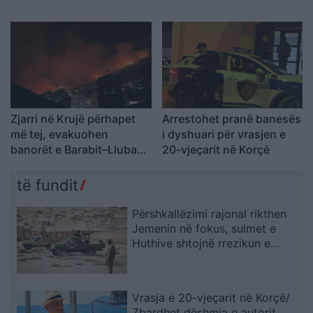
parashikimin e motit 9
përhapën drejt malit
Gusht 2026, ja qytetet ku
termometri do të shënojë
41 gradë
Zjarri në Krujë përhapet
Arrestohet pranë banesës
më tej, evakuohen
i dyshuari për vrasjen e
banorët e Barabit–Lluban,
20-vjeçarit në Korçë
raportohen shpërthime
armatimesh
të fundit
Përshkallëzimi rajonal rikthen
Jemenin në fokus, sulmet e
Huthive shtojnë rrezikun e
zgjerimit të luftës
Vrasja e 20-vjeçarit në Korçë/
Zbardhet dëshmia e autorit,