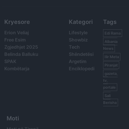
Search
Kryesore
Kategori
Tags
Erion Veliaj
Lifestyle
Edi Rama
Free Esim
Showbiz
Albania
Zgjedhjet 2025
Tech
News
Belinda Balluku
Shëndetësi
Ilir Meta
SPAK
Argetim
Piranjat
Kombëtarja
Enciklopedi
gazeta,
tv,
portale
Sali
Berisha
Moti