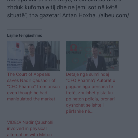
zhduk kufoma e tij dhe ne jemi sot në këtë
situatë”, tha gazetari Artan Hoxha. /albeu.com/
Lajme të ngjashme:
The Court of Appeals
Detaje nga sulmi ndaj
saves Nadir Çausholli of
“CFO Pharma”/ Autorët u
“CFO Pharma” from prison
paguan nga persona të
even though he had
tretë, zbulohet pista ku
manipulated the market
po heton policia, pronari
dyshohet se ishte i
përfshirë në…
VIDEO/ Nadir Çausholli
involved in physical
altercation with Mirton