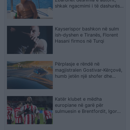
shkak ngacmimi i të dashurës
nga viktima
Kayserispor bashkon në sulm
ish-dyshen e Tiranës, Florent
Hasani firmos në Turqi
Përplasje e rëndë në
magjistralen Gostivar-Kërçovë,
humb jetën një shofer dhe
plagoset rëndë një tjetër
Katër klubet e mëdha
europiane në garë për
sulmuesin e Brentfordit, Igor
Thiago