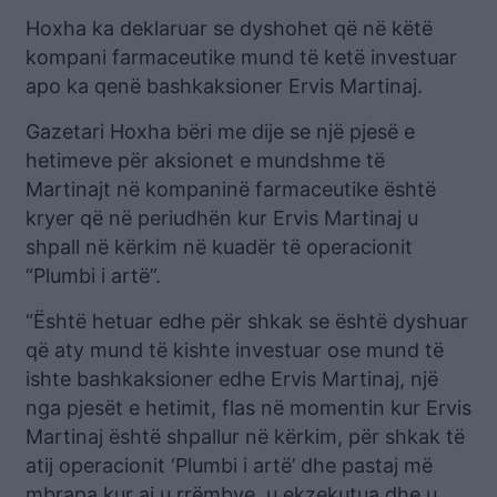
Hoxha ka deklaruar se dyshohet që në këtë
kompani farmaceutike mund të ketë investuar
apo ka qenë bashkaksioner Ervis Martinaj.
Gazetari Hoxha bëri me dije se një pjesë e
hetimeve për aksionet e mundshme të
Martinajt në kompaninë farmaceutike është
kryer që në periudhën kur Ervis Martinaj u
shpall në kërkim në kuadër të operacionit
“Plumbi i artë”.
“Është hetuar edhe për shkak se është dyshuar
që aty mund të kishte investuar ose mund të
ishte bashkaksioner edhe Ervis Martinaj, një
nga pjesët e hetimit, flas në momentin kur Ervis
Martinaj është shpallur në kërkim, për shkak të
atij operacionit ‘Plumbi i artë’ dhe pastaj më
mbrapa kur ai u rrëmbye, u ekzekutua dhe u