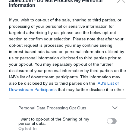
albeu.com -
Do Not Process My Personal
Information
Shtuar
më
18.03.2025 23:30
Tags:
,
,
cfo pharma
ervis martini
nadir
If you wish to opt-out of the sale, sharing to third parties, or
causholli
processing of your personal or sensitive information for
targeted advertising by us, please use the below opt-out
section to confirm your selection. Please note that after your
opt-out request is processed you may continue seeing
interest-based ads based on personal information utilized by
us or personal information disclosed to third parties prior to
your opt-out. You may separately opt-out of the further
disclosure of your personal information by third parties on the
IAB’s list of downstream participants. This information may
also be disclosed by us to third parties on the
IAB’s List of
Downstream Participants
that may further disclose it to other
third parties.
Personal Data Processing Opt Outs
Vrasja e 20-vjeçarit në
Aksident në Peru/
I want to opt-out of the Sharing of my
Korçë/ Zbardhet dëshmia
Trembëdhjetë të vdekur
personal data.
e autorit, shkak ngacmimi
dhe katër të plagosur në
Opted In
i të dashurës nga viktima
përplasjen midis furgonit