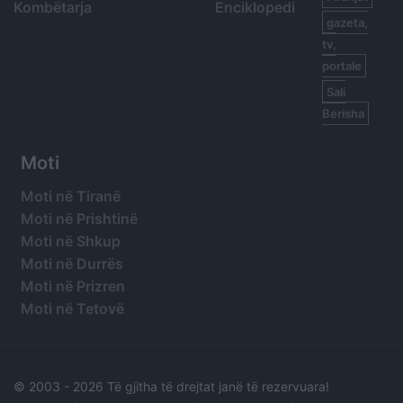
Kombëtarja
Enciklopedi
gazeta,
tv,
portale
Sali
Berisha
Moti
Moti në Tiranë
Moti në Prishtinë
Moti në Shkup
Moti në Durrës
Moti në Prizren
Moti në Tetovë
© 2003 -
2026 Të gjitha të drejtat janë të rezervuara!