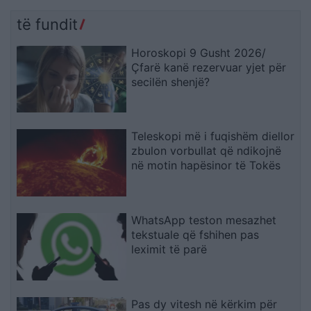
të fundit
Horoskopi 9 Gusht 2026/
Çfarë kanë rezervuar yjet për
secilën shenjë?
Teleskopi më i fuqishëm diellor
zbulon vorbullat që ndikojnë
në motin hapësinor të Tokës
WhatsApp teston mesazhet
tekstuale që fshihen pas
leximit të parë
Pas dy vitesh në kërkim për