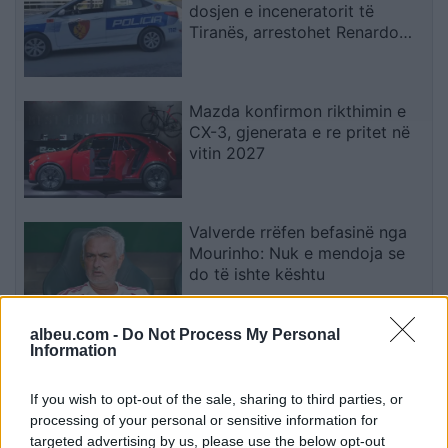
dosjen e inceneratorit të
Tiranës, arrestohet Renardo
Nallbani në Palasë
Mazda konfirmon rikthimin e
CX-3, gjenerata e re pritet në
vitin 2027
Valverde rrëfen befasinë nga
Mourinho: Nuk e mendoja se
do të ishte kështu
albeu.com -
Do Not Process My Personal
Information
Arrestohet 73-vjeçari në Krujë,
ndezi zjarr për të djegur barin
dhe flakët u përhapën drejt
If you wish to opt-out of the sale, sharing to third parties, or
malit
processing of your personal or sensitive information for
targeted advertising by us, please use the below opt-out