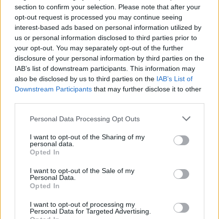
section to confirm your selection. Please note that after your
opt-out request is processed you may continue seeing
interest-based ads based on personal information utilized by
us or personal information disclosed to third parties prior to
your opt-out. You may separately opt-out of the further
disclosure of your personal information by third parties on the
IAB’s list of downstream participants. This information may
also be disclosed by us to third parties on the
IAB’s List of
Downstream Participants
that may further disclose it to other
third parties.
Personal Data Processing Opt Outs
I want to opt-out of the Sharing of my
personal data.
Opted In
I want to opt-out of the Sale of my
Personal Data.
Opted In
Esim for Global
|
Esim for Europe
|
Esim for Caribbean
|
Esim for USA
|
Esim for Italy
|
Esim for Spain
|
Esim
I want to opt-out of processing my
Personal Data for Targeted Advertising.
for Turkey
|
Esim for Germany
|
Esim for Greece
|
Esim