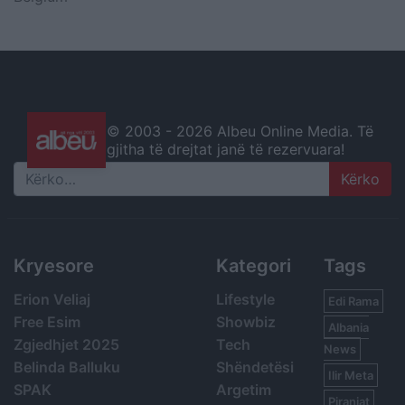
© 2003 -
2026 Albeu Online Media. Të
gjitha të drejtat janë të rezervuara!
Search
Kryesore
Kategori
Tags
Erion Veliaj
Lifestyle
Edi Rama
Free Esim
Showbiz
Albania
Zgjedhjet 2025
Tech
News
Belinda Balluku
Shëndetësi
Ilir Meta
SPAK
Argetim
Piranjat