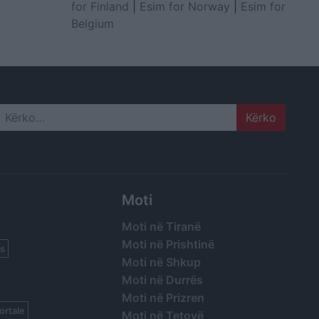
for Finland
|
Esim for Norway
|
Esim for
Belgium
Search
Moti
Moti në Tiranë
Moti në Prishtinë
s
Moti në Shkup
Moti në Durrës
Moti në Prizren
ortale
Moti në Tetovë