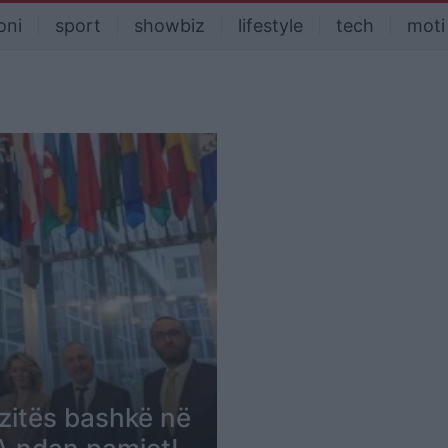
oni
sport
showbiz
lifestyle
tech
moti
zitës bashkë në