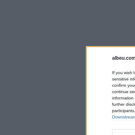
albeu.com
If you wish 
sensitive in
confirm you
continue se
information 
further disc
participants
Downstream 