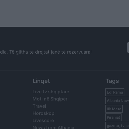
a. Të gjitha të drejtat janë të rezervuara!
Linqet
Tags
Live tv shqiptare
Edi Rama
Moti në Shqipëri
Albania New
Travel
Ilir Meta
Horoskopi
Piranjat
Livescore
gazeta, tv, p
News from Albania