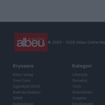
© 2003 -
2026 Albeu Online Medi
Kryesore
Kategori
Erion Veliaj
Lifestyle
Free Esim
Showbiz
Zgjedhjet 2025
Tech
Belinda Balluku
Shëndetësi
SPAK
Argetim
Kombëtarja
Enciklopedi