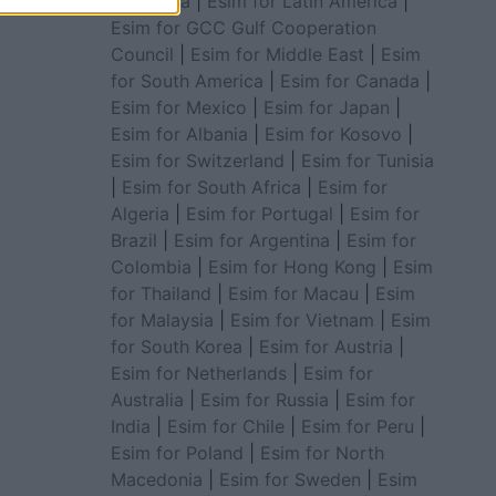
for Africa
|
Esim for Latin America
|
Esim for GCC Gulf Cooperation
Council
|
Esim for Middle East
|
Esim
for South America
|
Esim for Canada
|
Esim for Mexico
|
Esim for Japan
|
Esim for Albania
|
Esim for Kosovo
|
Esim for Switzerland
|
Esim for Tunisia
|
Esim for South Africa
|
Esim for
Algeria
|
Esim for Portugal
|
Esim for
Brazil
|
Esim for Argentina
|
Esim for
Colombia
|
Esim for Hong Kong
|
Esim
for Thailand
|
Esim for Macau
|
Esim
for Malaysia
|
Esim for Vietnam
|
Esim
for South Korea
|
Esim for Austria
|
Esim for Netherlands
|
Esim for
Australia
|
Esim for Russia
|
Esim for
India
|
Esim for Chile
|
Esim for Peru
|
Esim for Poland
|
Esim for North
Macedonia
|
Esim for Sweden
|
Esim