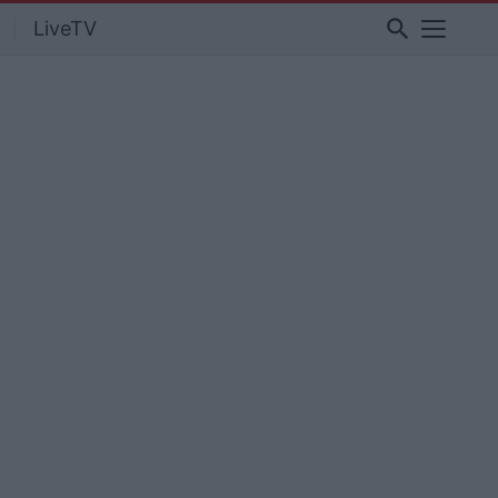
search
LiveTV