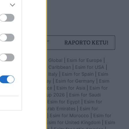
Esim for Global
|
Esim for Europe
|
Esim for Caribbean
|
Esim for USA
|
Esim for Italy
|
Esim for Spain
|
Esim
for Turkey
|
Esim for Germany
|
Esim
for Greece
|
Esim for Asia
|
Esim for
World Cup 2026
|
Esim for Saudi
Arabia
|
Esim for Egypt
|
Esim for
United Arab Emirates
|
Esim for
Balkans
|
Esim for Morocco
|
Esim for
China
|
Esim for United Kingdom
|
Esim