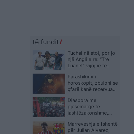
të fundit
Tuchel në stol, por jo
një Angli e re: “Tre
Luanët” vijojnë të
ngjajnë me ekipin e
Parashikimi i
Southgate
horoskopit, zbuloni se
çfarë kanë rezervuar
yjet për ju sot
Diaspora me
pjesëmarrje të
jashtëzakonshme,
protestuesit mbërrijnë
Marrëveshja e fshehtë
te komisariati 3: Lironi
për Julian Alvarez,
çunat! Arrestoni