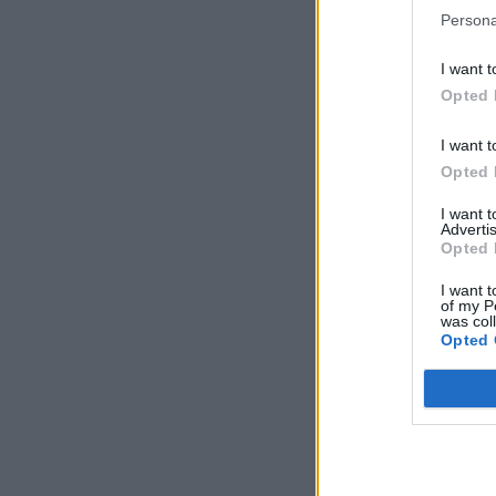
Persona
I want t
Opted 
I want t
Opted 
I want 
Advertis
Opted 
I want t
of my P
was col
Opted 