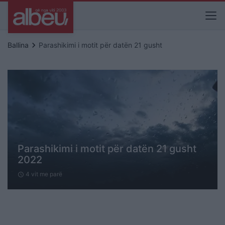
keyboard_arrow_right
Ballina
Parashikimi i motit për datën 21 gusht
Parashikimi i motit për datën 21 gusht
2022
4 vit me parë
schedule