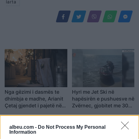
larta
Nga gëzimi i dasmës te
Hyri me Jet Ski në
dhimbja e madhe, Arianit
hapësirën e pushuesve në
Çetaj gjendet i pajetë në
Zvërnec, gjobitet me 300
Pejë
mijë lekë drejtuesi
albeu.com -
Do Not Process My Personal
Information