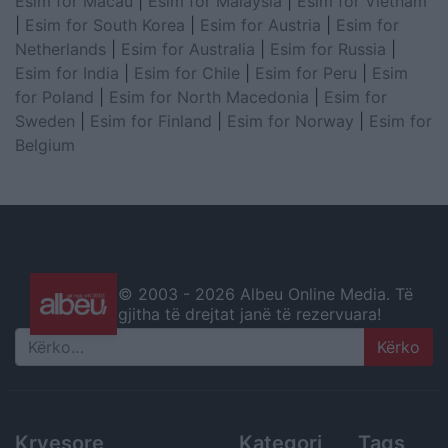
Esim for Macau
|
Esim for Malaysia
|
Esim for Vietnam
|
Esim for South Korea
|
Esim for Austria
|
Esim for
Netherlands
|
Esim for Australia
|
Esim for Russia
|
Esim for India
|
Esim for Chile
|
Esim for Peru
|
Esim
for Poland
|
Esim for North Macedonia
|
Esim for
Sweden
|
Esim for Finland
|
Esim for Norway
|
Esim for
Belgium
© 2003 -
2026 Albeu Online Media. Të
gjitha të drejtat janë të rezervuara!
Search
Kryesore
Kategori
Tags