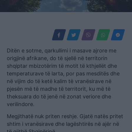
Ditën e sotme, qarkullimi i masave ajrore me
origjinë afrikane, do të sjellë në territorin
shqiptar mbizotërim të motit të kthjellët dhe
temperaturave të larta, por pas mesditës dhe
në vijim do të ketë kalim të vranësirave në
pjesën më të madhe të territorit, ku më të
theksuara do të jenë në zonat veriore dhe
verilindore.
Megjithatë nuk priten reshje. Gjatë natës pritet
shtim i vranësirave dhe lagështirës në ajër në
të gjithë Shqipërinë.