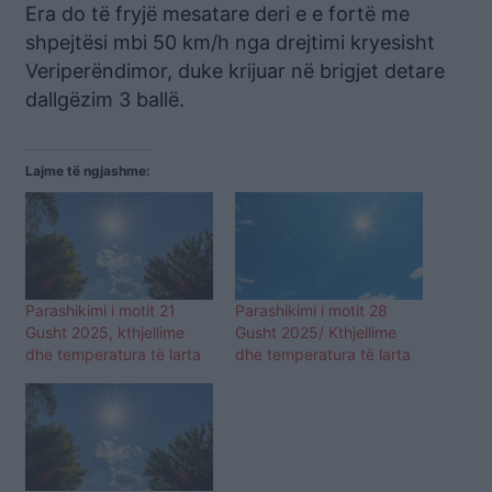
Era do të fryjë mesatare deri e e fortë me
shpejtësi mbi 50 km/h nga drejtimi kryesisht
Veriperëndimor, duke krijuar në brigjet detare
dallgëzim 3 ballë.
Lajme të ngjashme:
Parashikimi i motit 21
Parashikimi i motit 28
Gusht 2025, kthjellime
Gusht 2025/ Kthjellime
dhe temperatura të larta
dhe temperatura të larta