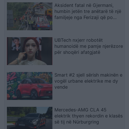
Aksident fatal në Gjermani,
humbin jetën tre anëtarë të një
familjeje nga Ferizaji që po
ktheheshin nga Kosova
UBTech nxjerr robotët
humanoidë me pamje njerëzore
për shoqëri afatgjatë
Smart #2 sjell sërish makinën e
vogël urbane elektrike me dy
vende
Mercedes-AMG CLA 45
elektrik thyen rekordin e klasës
së tij në Nürburgring