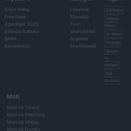
Erion Veliaj
Lifestyle
Edi Rama
Free Esim
Showbiz
Albania
Zgjedhjet 2025
Tech
News
Belinda Balluku
Shëndetësi
Ilir Meta
SPAK
Argetim
Piranjat
Kombëtarja
Enciklopedi
gazeta,
tv,
portale
Sali
Berisha
Moti
Moti në Tiranë
Moti në Prishtinë
Moti në Shkup
Moti në Durrës