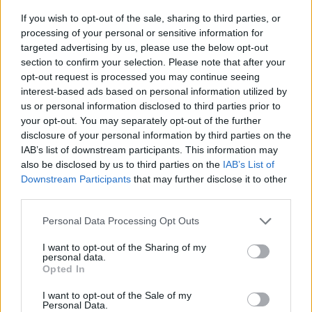
If you wish to opt-out of the sale, sharing to third parties, or
processing of your personal or sensitive information for
targeted advertising by us, please use the below opt-out
“Po ngrihet një ministri
Infermierja shqiptare në
section to confirm your selection. Please note that after your
paralele e Shëndetësisë”/
Itali shpërthen në lot në
opt-out request is processed you may continue seeing
Këlliçi: Projektligji i
protestë: Pacientët
interest-based ads based on personal information utilized by
shtatorit i hap rrugë
detyrohen të kërkojnë
us or personal information disclosed to third parties prior to
monopolit, SPAK të
kurim jashtë vendit
your opt-out. You may separately opt-out of the further
ndërhyjë
disclosure of your personal information by third parties on the
IAB’s list of downstream participants. This information may
also be disclosed by us to third parties on the
IAB’s List of
Downstream Participants
that may further disclose it to other
third parties.
Osman Stafa thirrje
Don Xhoni i kthehet
Personal Data Processing Opt Outs
qytetarëve nga protesta:
ashpër një personi në
Mbi partitë të vendosim
publik, çfarë ndodhi me
I want to opt-out of the Sharing of my
personal data.
Shqipërinë, ka ardhur
reperin?
Opted In
koha e brezit të ri
I want to opt-out of the Sale of my
Personal Data.