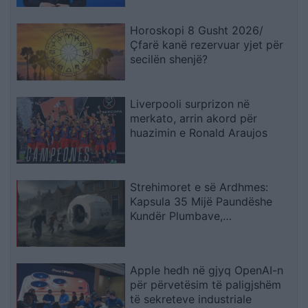
Horoskopi 8 Gusht 2026/
Çfarë kanë rezervuar yjet për
secilën shenjë?
Liverpooli surprizon në
merkato, arrin akord për
huazimin e Ronald Araujos
Strehimoret e së Ardhmes:
Kapsula 35 Mijë Paundëshe
Kundër Plumbave,
Shpërthimeve dhe Fatkeqësive
Natyrore
Apple hedh në gjyq OpenAI-n
për përvetësim të paligjshëm
të sekreteve industriale