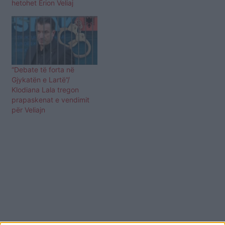
hetohet Erion Veliaj
“Debate të forta në
Gjykatën e Lartë”/
Klodiana Lala tregon
prapaskenat e vendimit
për Veliajn