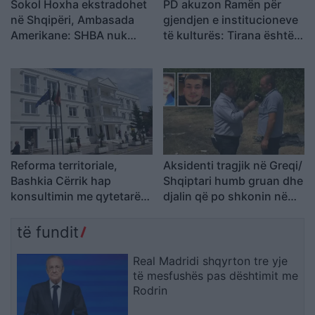
Sokol Hoxha ekstradohet
PD akuzon Ramën për
në Shqipëri, Ambasada
gjendjen e institucioneve
Amerikane: SHBA nuk
të kulturës: Tirana është
është strehë për
pa Muze, Galeri, Teatër
kriminelët që abuzojnë me
dhe Cirk Kombëtar
sistemin e emigracionit
Reforma territoriale,
Aksidenti tragjik në Greqi/
Bashkia Cërrik hap
Shqiptari humb gruan dhe
konsultimin me qytetarët,
djalin që po shkonin në
Doka: Vendimmarrja të
punë: Humba gjithçka…
udhëhiqet nga nevojat e
të fundit
komunitetit
Real Madridi shqyrton tre yje
të mesfushës pas dështimit me
Rodrin