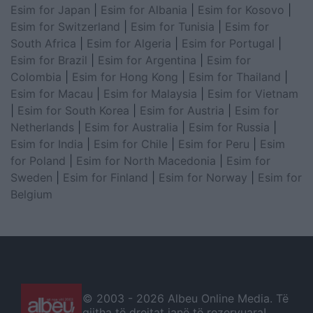
Esim for Japan
|
Esim for Albania
|
Esim for Kosovo
|
Esim for Switzerland
|
Esim for Tunisia
|
Esim for
South Africa
|
Esim for Algeria
|
Esim for Portugal
|
Esim for Brazil
|
Esim for Argentina
|
Esim for
Colombia
|
Esim for Hong Kong
|
Esim for Thailand
|
Esim for Macau
|
Esim for Malaysia
|
Esim for Vietnam
|
Esim for South Korea
|
Esim for Austria
|
Esim for
Netherlands
|
Esim for Australia
|
Esim for Russia
|
Esim for India
|
Esim for Chile
|
Esim for Peru
|
Esim
for Poland
|
Esim for North Macedonia
|
Esim for
Sweden
|
Esim for Finland
|
Esim for Norway
|
Esim for
Belgium
© 2003 -
2026 Albeu Online Media. Të
gjitha të drejtat janë të rezervuara!