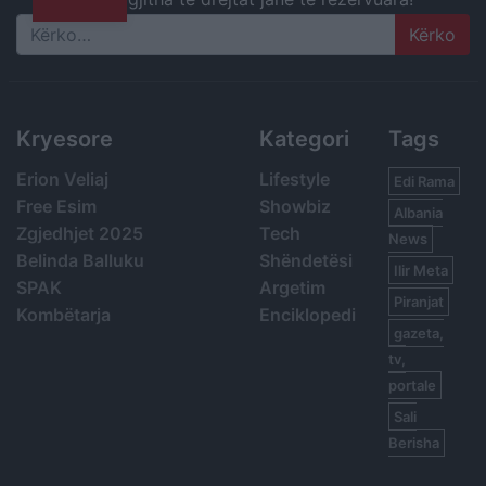
Search
Kryesore
Kategori
Tags
Erion Veliaj
Lifestyle
Edi Rama
Free Esim
Showbiz
Albania
Zgjedhjet 2025
Tech
News
Belinda Balluku
Shëndetësi
Ilir Meta
SPAK
Argetim
Piranjat
Kombëtarja
Enciklopedi
gazeta,
tv,
portale
Sali
Berisha