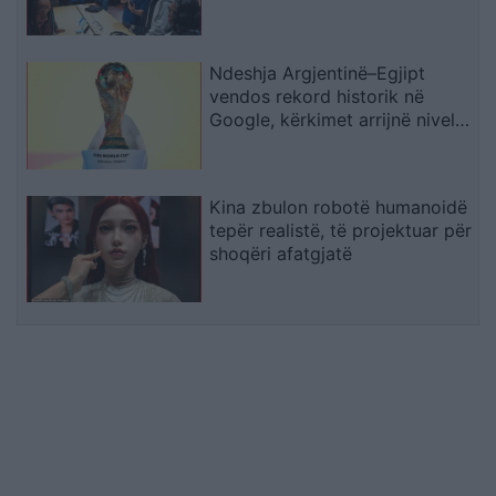
Ndeshja Argjentinë–Egjipt
vendos rekord historik në
Google, kërkimet arrijnë nivele
të papara
Kina zbulon robotë humanoidë
tepër realistë, të projektuar për
shoqëri afatgjatë