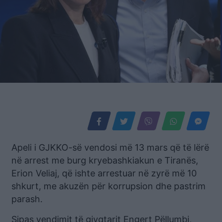
Apeli i GJKKO-së vendosi më 13 mars që të lërë
në arrest me burg kryebashkiakun e Tiranës,
Erion Veliaj, që ishte arrestuar në zyrë më 10
shkurt, me akuzën për korrupsion dhe pastrim
parash.
Sipas vendimit të gjyqtarit Engert Pëllumbi,