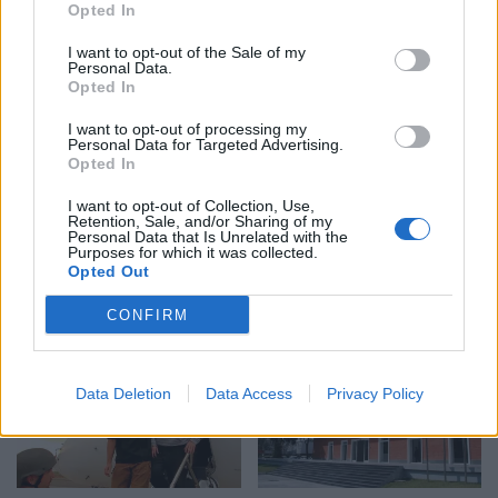
Opted In
të kundër kryeministrit,
e Mbrojtjes: Nëntë vatra
thirrje për burgosjen e
nën monitorim, zonat e
I want to opt-out of the Sale of my
Ramës dhe Berishës:
banuara jashtë rrezikut
Personal Data.
Opted In
“Nesër do të jemi më
shumë, nuk ndalemi”
I want to opt-out of processing my
Personal Data for Targeted Advertising.
Opted In
I want to opt-out of Collection, Use,
Retention, Sale, and/or Sharing of my
Personal Data that Is Unrelated with the
Protesta e dytë në
Protesta e 69 kundër
Purposes for which it was collected.
Opted Out
Memaliaj kundër reformës
qeverisë/ Qytetarët
territoriale, banorët
kërkojnë dorëheqjen e
CONFIRM
refuzojnë bashkimin me
Ramës, nis grumbullimi në
Tepelenën
sheshin “Skënderbej”:
Fuqia qëndron te
Data Deletion
Data Access
Privacy Policy
bashkimi