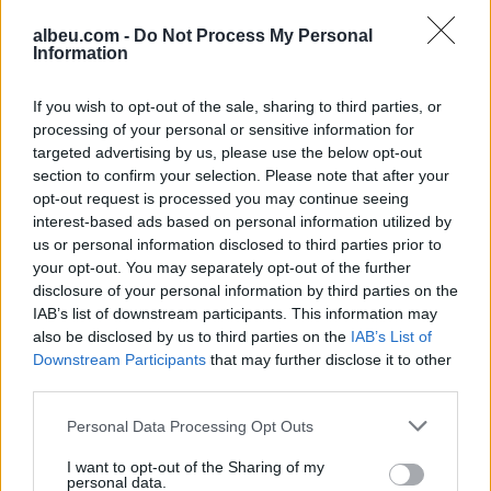
albeu.com -
Do Not Process My Personal
Information
If you wish to opt-out of the sale, sharing to third parties, or
Shtuar
më
10.04.2025 21:51
processing of your personal or sensitive information for
targeted advertising by us, please use the below opt-out
Tags:
,
klodiana lala
veliaj
section to confirm your selection. Please note that after your
opt-out request is processed you may continue seeing
interest-based ads based on personal information utilized by
us or personal information disclosed to third parties prior to
your opt-out. You may separately opt-out of the further
disclosure of your personal information by third parties on the
IAB’s list of downstream participants. This information may
also be disclosed by us to third parties on the
IAB’s List of
Downstream Participants
that may further disclose it to other
third parties.
Personal Data Processing Opt Outs
I want to opt-out of the Sharing of my
personal data.
Përfundon protesta e 69-
Zjarret në vend, Ministria