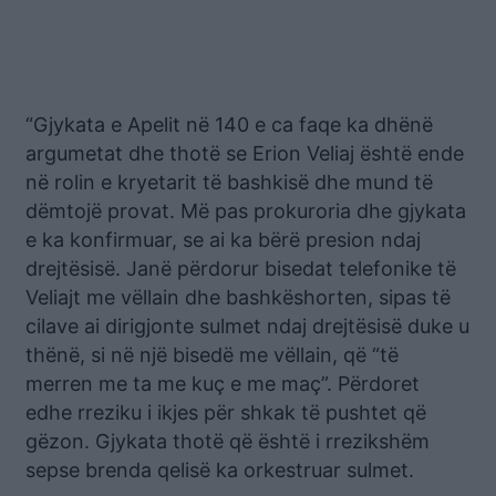
“Gjykata e Apelit në 140 e ca faqe ka dhënë
argumetat dhe thotë se Erion Veliaj është ende
në rolin e kryetarit të bashkisë dhe mund të
dëmtojë provat. Më pas prokuroria dhe gjykata
e ka konfirmuar, se ai ka bërë presion ndaj
drejtësisë. Janë përdorur bisedat telefonike të
Veliajt me vëllain dhe bashkëshorten, sipas të
cilave ai dirigjonte sulmet ndaj drejtësisë duke u
thënë, si në një bisedë me vëllain, që “të
merren me ta me kuç e me maç”. Përdoret
edhe rreziku i ikjes për shkak të pushtet që
gëzon. Gjykata thotë që është i rrezikshëm
sepse brenda qelisë ka orkestruar sulmet.