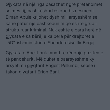
Gjykata në një nga pasazhet ngre pretendimet
se mes tij, bashkëshortes dhe biznesmenit
Elman Abule krijohet dyshimi i arsyeshëm se
kanë patur një bashkëpunim që është grup i
strukturuar kriminal. Nuk është e para herë që
gjykata e ka bërë, e ka bërë për drejtorët e
“5D”, ish-ministrin e Shëndetësisë Ilir Beqaj.
Gjykata e Apelit nuk mund të rëndojë pozitën e
të pandehurit. Më duket e paarsyeshme ky
arsyetim i gjyqtarit Engert Pëllumbi, sepse i
takon gjyqtarit Erion Bani.