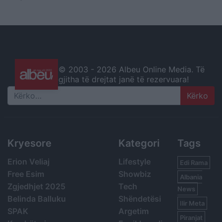
© 2003 -
2026 Albeu Online Media. Të
gjitha të drejtat janë të rezervuara!
Search
Kryesore
Kategori
Tags
Erion Veliaj
Lifestyle
Edi Rama
Free Esim
Showbiz
Albania
Zgjedhjet 2025
Tech
News
Belinda Balluku
Shëndetësi
Ilir Meta
SPAK
Argetim
Piranjat