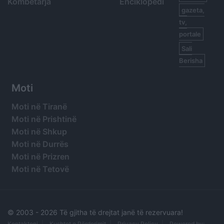
Kombëtarja
Enciklopedi
gazeta,
tv,
portale
Sali
Berisha
Moti
Moti në Tiranë
Moti në Prishtinë
Moti në Shkup
Moti në Durrës
Moti në Prizren
Moti në Tetovë
© 2003 -
2026 Të gjitha të drejtat janë të rezervuara!
Kontaktoni
Kushtet e Përdorimit
Privacy Policy
Powered by: