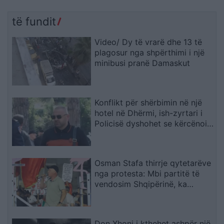
të fundit
Video/ Dy të vrarë dhe 13 të
plagosur nga shpërthimi i një
minibusi pranë Damaskut
Konflikt për shërbimin në një
hotel në Dhërmi, ish-zyrtari i
Policisë dyshohet se kërcënoi
kamerierin dhe administratorin
Osman Stafa thirrje qytetarëve
nga protesta: Mbi partitë të
vendosim Shqipërinë, ka
ardhur koha e brezit të ri
Don Xhoni i kthehet ashpër një