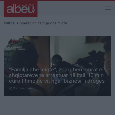
keyboard_arrow_right
Ballina
operacioni familja dhe miqte
“Familja dhe miqtë”, zbardhen emrat e
shqiptarëve të arrestuar në Itali, 15 mln
euro fitime në vit nga “biznesi” i drogës
3 vit me parë
schedule