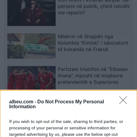
personi në publik, çfarë ndodhi
me reperin?
Mbërrin në Shqipëri nga
Kolumbia “Kimisti” i laboratorit
të kokainës në Frakull
Partizani triumfon në “Elbasan
Arena”, mposht në miqësore
pretendentët e Superiores
albeu.com -
Do Not Process My Personal
Barcelona heq dorë nga Julian
Information
Alvarez dhe kthen vëmendjen
te dy opsione të tjera
If you wish to opt-out of the sale, sharing to third parties, or
processing of your personal or sensitive information for
targeted advertising by us, please use the below opt-out