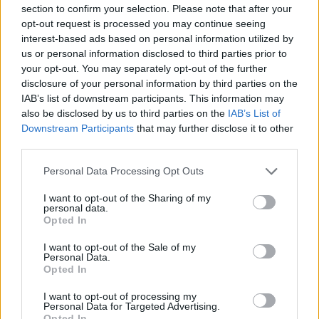
section to confirm your selection. Please note that after your
opt-out request is processed you may continue seeing
interest-based ads based on personal information utilized by
us or personal information disclosed to third parties prior to
your opt-out. You may separately opt-out of the further
disclosure of your personal information by third parties on the
IAB’s list of downstream participants. This information may
also be disclosed by us to third parties on the
IAB’s List of
Downstream Participants
that may further disclose it to other
third parties.
Personal Data Processing Opt Outs
I want to opt-out of the Sharing of my
personal data.
Opted In
I want to opt-out of the Sale of my
Personal Data.
Opted In
Esim for Global
|
Esim for Europe
|
Esim for Caribbean
|
Esim for USA
|
Esim for Italy
|
Esim for Spain
|
Esim
I want to opt-out of processing my
for Turkey
|
Esim for Germany
|
Esim for Greece
|
Esim
Personal Data for Targeted Advertising.
Opted In