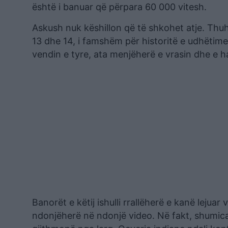
është i banuar që përpara 60 000 vitesh.
Askush nuk këshillon që të shkohet atje. Thuhe
13 dhe 14, i famshëm për historitë e udhëtimeve 
vendin e tyre, ata menjëherë e vrasin dhe e h
Banorët e këtij ishulli rrallëherë e kanë leju
ndonjëherë në ndonjë video. Në fakt, shumica