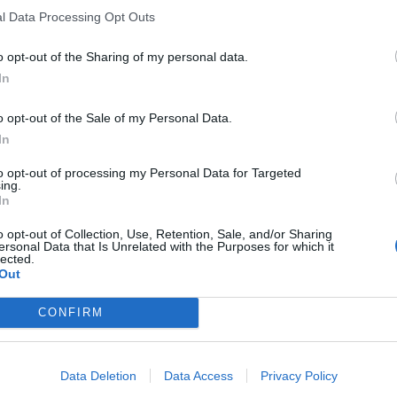
l Data Processing Opt Outs
në Qendrën e Hyderabad për Biologjinë Qelizore dhe
o opt-out of the Sharing of my personal data.
në revistën BMC Genomics, banorët e ishullit janë
In
që u largua nga Afrika dhe mbërriti atje 60 000 vjet m
ë nga më të vjetrit në botë./Albeu.com/
o opt-out of the Sale of my Personal Data.
In
to opt-out of processing my Personal Data for Targeted
ing.
In
vdes”, në këtë ishull misterioz
ur kurrë modernizimi
o opt-out of Collection, Use, Retention, Sale, and/or Sharing
dinë që nuk ka asnjë vend në
ersonal Data that Is Unrelated with the Purposes for which it
netit Tokë që nuk është
lected.
ga njerëzit. Por ja që është një
Out
aventurieri më guximtar nuk ka
tet e të marrë informacion.
CONFIRM
el i Veriut, në Gjirin e Bengalit,
ën…
Rrëfimi i rrallë i Spartak Ngjelës: K
arrestova, u ndava dhunshëm nga
Data Deletion
Data Access
Privacy Policy
dashura…