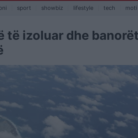
oni
sport
showbiz
lifestyle
tech
moti
 të izoluar dhe banorë
ë