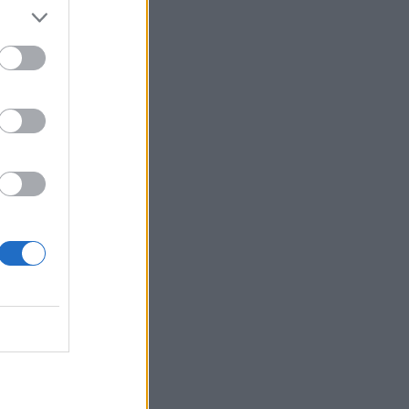
Belgium
ë parë.
ur u
 e