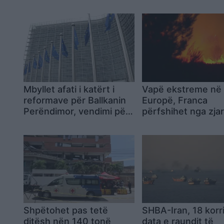
Mbyllet afati i katërt i
Vapë ekstreme në
reformave për Ballkanin
Europë, Franca
Perëndimor, vendimi për
përfshihet nga zjar
fondet kalon në fazën e
ndërsa veriut të Ita
vlerësimit
rikthehet bora
Shpëtohet pas tetë
SHBA-Iran, 18 korr
ditësh nën 140 tonë
data e raundit të