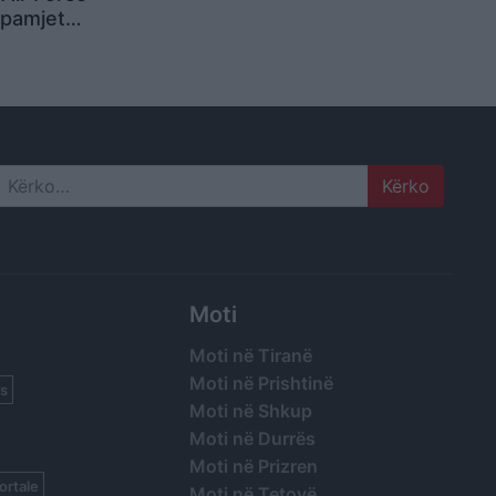
n pamjet
 avionit
Search
Moti
Moti në Tiranë
Moti në Prishtinë
s
Moti në Shkup
Moti në Durrës
Moti në Prizren
ortale
Moti në Tetovë