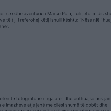
t se edhe aventurieri Marco Polo, i cili jetoi midis sh
të tij, i referohej këtij ishulli kështu: “Nëse një i hua
anë”.
ar veten të fotografohen nga afër dhe pothuajse nuk ja
 e imazheve atje janë me cilësi shumë të dobët dhe