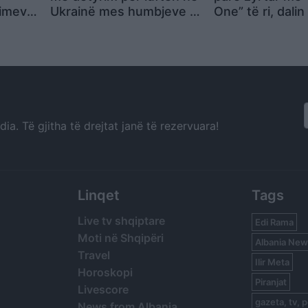
imeve,
Ukrainë mes humbjeve të
One” të ri, dali
beten
rënda dhe mungesës së
nga brendësia e
a
ushtarëve
gjigant
a. Të gjitha të drejtat janë të rezervuara!
Linqet
Tags
Live tv shqiptare
Edi Rama
Moti në Shqipëri
Albania New
Travel
Ilir Meta
Horoskopi
Piranjat
Livescore
gazeta, tv, p
News from Albania