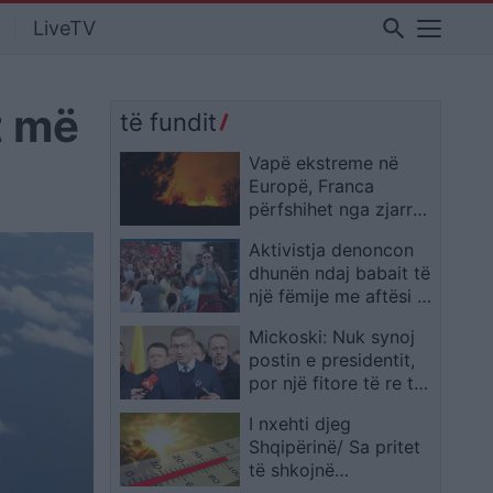
search
LiveTV
t më
të fundit
Vapë ekstreme në
Europë, Franca
përfshihet nga zjarret
ndërsa veriut të Italisë
Aktivistja denoncon
i rikthehet bora
dhunën ndaj babait të
një fëmije me aftësi të
kufizuara: Kryeministri
Mickoski: Nuk synoj
e miratoi pagesën e
postin e presidentit,
kujdestarëve vetëm
por një fitore të re të
pas ngjarjes
madhe ndaj LSDM-së
I nxehti djeg
në zgjedhjet
Shqipërinë/ Sa pritet
parlamentare
të shkojnë
temperaturat nesër