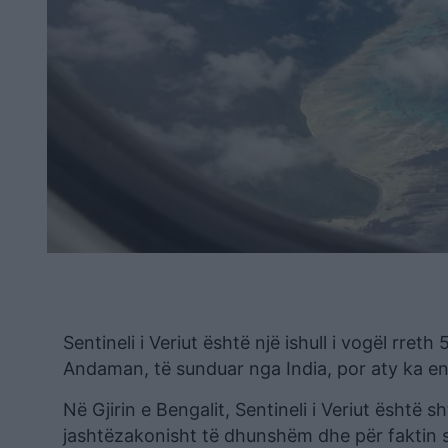
Sentineli i Veriut është një ishull i vogël rret
Andaman, të sunduar nga India, por aty ka end
Në Gjirin e Bengalit, Sentineli i Veriut është sht
jashtëzakonisht të dhunshëm dhe për faktin se