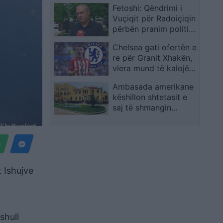
Fetoshi: Qëndrimi i
Vuçiqit për Radoiçiqin
përbën pranim politik
të sulmit në Banjskë
Chelsea gati ofertën e
re për Granit Xhakën,
vlera mund të kalojë
12 milionë euro
Ambasada amerikane
këshillon shtetasit e
saj të shmangin
protestat në bulevard
t Ishujve
shull