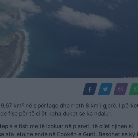
h 59,67 km² në sipërfaqe dhe rreth 8 km i gjerë. I përke
e fise për të cilët koha duket se ka ndalur.
ëpia e fisit më të izoluar në planet, të cilët njihen si
 ata jetojnë ende në Epokën e Gurit. Besohet se ky i