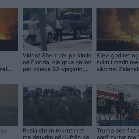
Video/ Sherr për parkimin
Kievi goditet ng
në Florida, një grua qëllon
sulm i madh me
ret
për vdekje 62-vjeçarin,
viktima; Zelens
lisë i
viktima veteran i ushtrisë
se pasojat do t
amerikane
të kufizuara po 
mbajtur premti
aleatëve
iku
Rusia shton rekrutimet
Trump bën flutu
me detyrim për luftën në
parë zyrtar me 