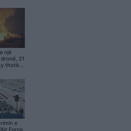
a një
 dronë, 21
ky thotë
ë ishin më
të ishin
met e
rimin e
“Air Force