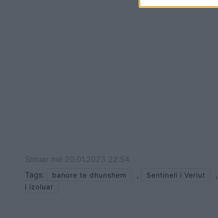
Shtuar
më
20.01.2023 22:54
Tags:
,
banore te dhunshem
Sentineli i Veriut
i izoluar