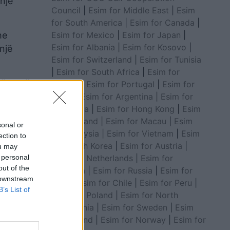
një
Council
|
Esim for Middle East
|
Esim
for South America
|
Esim for Canada
|
Esim for Mexico
|
Esim for Japan
|
he
Esim for Albania
|
Esim for Kosovo
|
një
Esim for Switzerland
|
Esim for Tunisia
|
Esim for South Africa
|
Esim for
më vonë,
Algeria
|
Esim for Portugal
|
Esim for
 është
Brazil
|
Esim for Argentina
|
Esim for
Colombia
|
Esim for Hong Kong
|
Esim
for Thailand
|
Esim for Macau
|
Esim
sonal or
for Malaysia
|
Esim for Vietnam
|
Esim
ection to
for South Korea
|
Esim for Austria
|
ou may
 personal
Esim for Netherlands
|
Esim for
out of the
Australia
|
Esim for Russia
|
Esim for
 downstream
India
|
Esim for Chile
|
Esim for Peru
|
B’s List of
Esim for Poland
|
Esim for North
Macedonia
|
Esim for Sweden
|
Esim
for Finland
|
Esim for Norway
|
Esim for