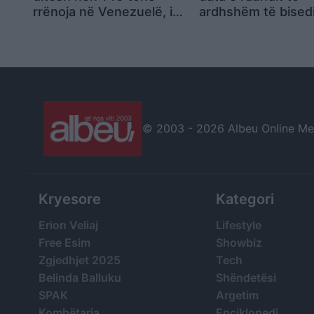
rrënoja në Venezuelë, i
ardhshëm të bised
mbijeton tërmetit një
fondet e ngrira m
burrë
të kushtëzuara ng
Hormuzi
© 2003 -
2026 Albeu Online Medi
Kryesore
Kategori
Erion Veliaj
Lifestyle
Free Esim
Showbiz
Zgjedhjet 2025
Tech
Belinda Balluku
Shëndetësi
SPAK
Argetim
Kombëtarja
Enciklopedi