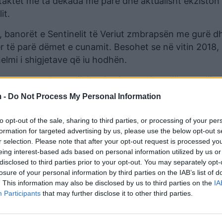
ntaktet me ta dekada më parë dhe aktualisht ekziston 
it.
, banorët e Sentinelit të Veriut zmbrapsën me gurë d
ër të parë dëmet e cunamit. Besohet se në vitin 2018, 
helmi i shigjetave që iu hodhën.
1 burra dhe 18 gra në Sentinelin e Veriut. Një dekadë 
jithëse numri aktual besohet të jetë më i lartë, pasi
 -
Do Not Process My Personal Information
uar.
to opt-out of the sale, sharing to third parties, or processing of your per
formation for targeted advertising by us, please use the below opt-out s
r selection. Please note that after your opt-out request is processed y
eing interest-based ads based on personal information utilized by us or
disclosed to third parties prior to your opt-out. You may separately opt-
losure of your personal information by third parties on the IAB’s list of
. This information may also be disclosed by us to third parties on the
IA
Participants
that may further disclose it to other third parties.