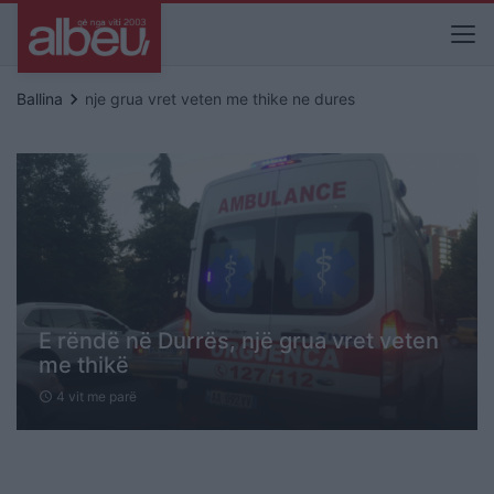
keyboard_arrow_right
Ballina
nje grua vret veten me thike ne dures
E rëndë në Durrës, një grua vret veten
me thikë
4 vit me parë
schedule