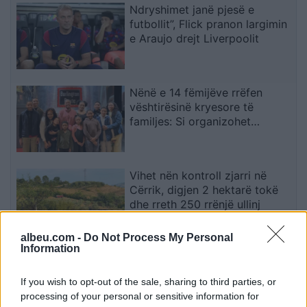
Ndryshimet janë pjesë e
futbollit”, Flick pranon largimin
e Araujo drejt Liverpoolit
Nënë e 14 fëmijëve rrëfen
vështirësinë kryesore të
familjes: Si organizohet
transporti
Vihet nën kontroll zjarri në
Cërrik, digjen 2 hektarë tokë
dhe rreth 250 rrënjë ullinj
albeu.com -
Do Not Process My Personal
Information
Përfundon protesta e 71-të
qytetare, mesazhi i qartë për
If you wish to opt-out of the sale, sharing to third parties, or
qeverinë: “Nesër më shumë”,
processing of your personal or sensitive information for
kërkohet largimi i Ramës