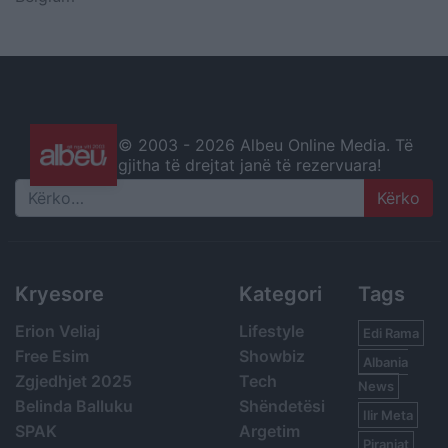
© 2003 -
2026 Albeu Online Media. Të
gjitha të drejtat janë të rezervuara!
Search
Kryesore
Kategori
Tags
Erion Veliaj
Lifestyle
Edi Rama
Free Esim
Showbiz
Albania
Zgjedhjet 2025
Tech
News
Belinda Balluku
Shëndetësi
Ilir Meta
SPAK
Argetim
Piranjat