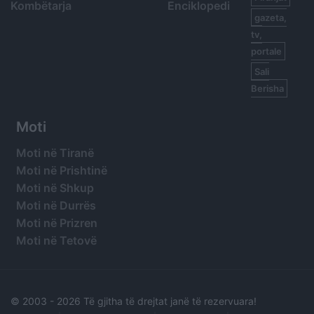
Kombëtarja
Enciklopedi
gazeta,
tv,
portale
Sali
Berisha
Moti
Moti në Tiranë
Moti në Prishtinë
Moti në Shkup
Moti në Durrës
Moti në Prizren
Moti në Tetovë
© 2003 -
2026 Të gjitha të drejtat janë të rezervuara!