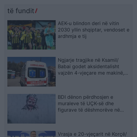
të fundit
AEK-u blindon deri në vitin
2030 yllin shqiptar, vendoset e
ardhmja e tij
Ngjarje tragjike në Ksamil/
Babai godet aksidentalisht
vajzën 4-vjeçare me makinë,
fëmija humb jetën
BDI dënon përdhosjen e
muraleve të UÇK-së dhe
figurave të dëshmorëve në
Çair
Vrasja e 20-vjeçarit në Korçë/