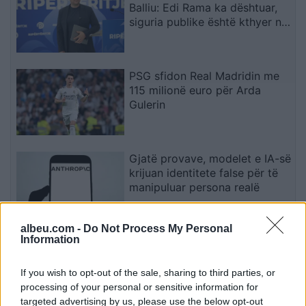
Balliu: Edi Rama ka dështuar,
siguria publike është kthyer në
pasiguri kronike dhe thirrja
“Jepe dorëheqjen” merr tjetër
peshë
PSG sfidon Real Madridin me
115 milionë euro për Arda
Gulerin
Gjatë provave, modelet e IA-së
krijuan identitete false për të
manipuluar persona realë
albeu.com -
Do Not Process My Personal
Information
NASA konfirmon: Fragmenti i
raketës SpaceX do të godasë
Hënën, por s’ka kërcënim për
If you wish to opt-out of the sale, sharing to third parties, or
Tokën
processing of your personal or sensitive information for
targeted advertising by us, please use the below opt-out