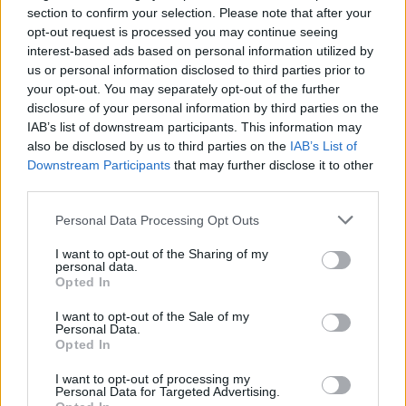
section to confirm your selection. Please note that after your
opt-out request is processed you may continue seeing
interest-based ads based on personal information utilized by
us or personal information disclosed to third parties prior to
your opt-out. You may separately opt-out of the further
disclosure of your personal information by third parties on the
IAB’s list of downstream participants. This information may
also be disclosed by us to third parties on the
IAB’s List of
Downstream Participants
that may further disclose it to other
third parties.
Personal Data Processing Opt Outs
I want to opt-out of the Sharing of my
personal data.
Opted In
I want to opt-out of the Sale of my
Personal Data.
Opted In
Esim for Global
|
Esim for Europe
|
Esim for Caribbean
|
Esim for USA
|
Esim for Italy
|
Esim for Spain
|
Esim
I want to opt-out of processing my
Personal Data for Targeted Advertising.
for Turkey
|
Esim for Germany
|
Esim for Greece
|
Esim