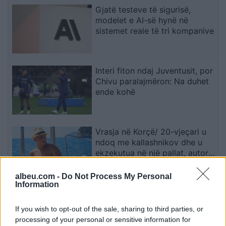
Gjatë testeve të sigurisë,
modelet e AI-së hynë në
sistemet reale të tri kompanive
Interi fiton ndaj Juventusit, por
Chivu paralajmëron: Na duhet
ende kohë
Vrasja në Korçë/ 20-vjeçari u
ndoq me kallashnikov dhe u
ekzekutua në një pallat, autori i
dyshuar dhe viktima ishin rritur
bashkë
albeu.com -
Do Not Process My Personal
Information
Armando Broja mungon
papritur te Burnley, sulmuesi
If you wish to opt-out of the sale, sharing to third parties, or
kuqezi jashtë skuadrës
processing of your personal or sensitive information for