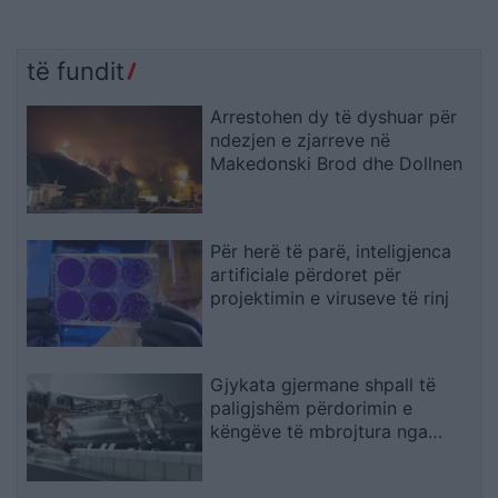
të fundit
Arrestohen dy të dyshuar për
ndezjen e zjarreve në
Makedonski Brod dhe Dollnen
Për herë të parë, inteligjenca
artificiale përdoret për
projektimin e viruseve të rinj
Gjykata gjermane shpall të
paligjshëm përdorimin e
këngëve të mbrojtura nga
Suno