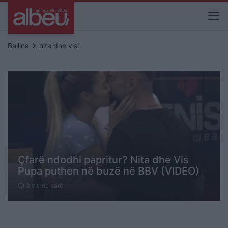
keyboard_arrow_right
Ballina
nita dhe visi
Çfarë ndodhi papritur? Nita dhe Vis
Pupa puthen në buzë në BBV (VIDEO)
3 vit me parë
schedule