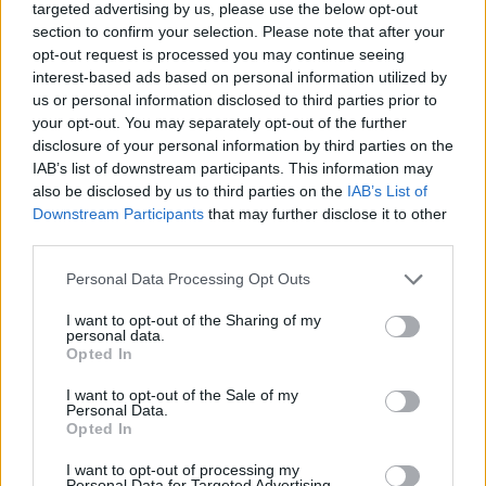
targeted advertising by us, please use the below opt-out
section to confirm your selection. Please note that after your
opt-out request is processed you may continue seeing
interest-based ads based on personal information utilized by
us or personal information disclosed to third parties prior to
your opt-out. You may separately opt-out of the further
disclosure of your personal information by third parties on the
IAB’s list of downstream participants. This information may
also be disclosed by us to third parties on the
IAB’s List of
Downstream Participants
that may further disclose it to other
third parties.
Personal Data Processing Opt Outs
I want to opt-out of the Sharing of my
personal data.
Opted In
I want to opt-out of the Sale of my
Personal Data.
Opted In
Esim for Global
|
Esim for Europe
|
Esim for Caribbean
I want to opt-out of processing my
|
Esim for USA
|
Esim for Italy
|
Esim for Spain
|
Esim
Personal Data for Targeted Advertising.