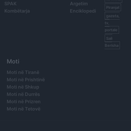
SPAK
Argetim
Piranjat
Kombëtarja
Enciklopedi
gazeta,
tv,
portale
Sali
Berisha
Moti
Moti në Tiranë
Moti në Prishtinë
Moti në Shkup
Moti në Durrës
Moti në Prizren
Moti në Tetovë