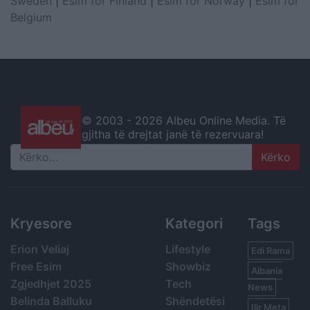
Sweden
|
Esim for Finland
|
Esim for Norway
|
Esim for
Belgium
© 2003 -
2026 Albeu Online Media. Të
gjitha të drejtat janë të rezervuara!
Search
Kryesore
Kategori
Tags
Erion Veliaj
Lifestyle
Edi Rama
Free Esim
Showbiz
Albania
Zgjedhjet 2025
Tech
News
Belinda Balluku
Shëndetësi
Ilir Meta