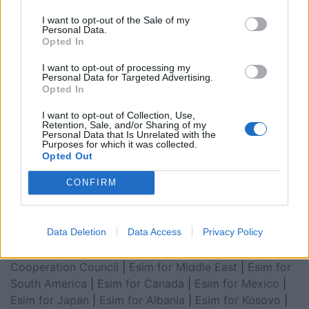
I want to opt-out of the Sale of my
Personal Data.
Opted In
I want to opt-out of processing my
Personal Data for Targeted Advertising.
Opted In
I want to opt-out of Collection, Use,
Retention, Sale, and/or Sharing of my
Esim for Global
|
Esim for Europe
|
Esim for Caribbean
Personal Data that Is Unrelated with the
Purposes for which it was collected.
|
Esim for USA
|
Esim for Italy
|
Esim for Spain
|
Esim
Opted Out
for Turkey
|
Esim for Germany
|
Esim for Greece
|
Esim
CONFIRM
for Asia
|
Esim for World Cup 2026
|
Esim for Saudi
Arabia
|
Esim for Egypt
|
Esim for United Arab
Emirates
|
Esim for Balkans
|
Esim for Morocco
|
Esim
Data Deletion
Data Access
Privacy Policy
for China
|
Esim for United Kingdom
|
Esim for Africa
|
Esim for Latin America
|
Esim for GCC Gulf
Cooperation Council
|
Esim for Middle East
|
Esim for
South America
|
Esim for Canada
|
Esim for Mexico
|
Esim for Japan
|
Esim for Albania
|
Esim for Kosovo
|