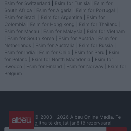
Esim for Switzerland
|
Esim for Tunisia
|
Esim for
South Africa
|
Esim for Algeria
|
Esim for Portugal
|
Esim for Brazil
|
Esim for Argentina
|
Esim for
Colombia
|
Esim for Hong Kong
|
Esim for Thailand
|
Esim for Macau
|
Esim for Malaysia
|
Esim for Vietnam
|
Esim for South Korea
|
Esim for Austria
|
Esim for
Netherlands
|
Esim for Australia
|
Esim for Russia
|
Esim for India
|
Esim for Chile
|
Esim for Peru
|
Esim
for Poland
|
Esim for North Macedonia
|
Esim for
Sweden
|
Esim for Finland
|
Esim for Norway
|
Esim for
Belgium
© 2003 -
2026 Albeu Online Media. Të
gjitha të drejtat janë të rezervuara!