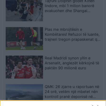
Tajfuni Dolphin godet Kinën
lindore, mbi 1 milion banorë
evakuohen dhe Shangai
përmbytet
Plas me mbrojtësin e
Kombëtares! Refuzoi të luante,
trajneri tregon prapaskenat që
dërguan në vendimin drastik
Real Madridi synon yllin e
Arsenalit, anglezët kërkojnë të
paktën 90 milionë euro
QMK: 26 zjarre u raportuan në
24 orë, vetëm një mbetet nën
kontroll pranë deponisë në
Kriva Pallankë