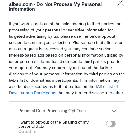
albeu.com -
Do Not Process My Personal
Information
Kërkojmë një grup më të
vogël”, Mourinho sinjalizon
If you wish to opt-out of the sale, sharing to third parties, or
ndryshime në skuadrën e Real
processing of your personal or sensitive information for
Madridit
targeted advertising by us, please use the below opt-out
section to confirm your selection. Please note that after your
Sulme masive me dronë
opt-out request is processed you may continue seeing
ukrainas në Rusi, autoritetet
interest-based ads based on personal information utilized by
ruse njoftojnë për 456 mjete të
us or personal information disclosed to third parties prior to
rrëzuara dhe dy viktima
your opt-out. You may separately opt-out of the further
disclosure of your personal information by third parties on the
IAB’s list of downstream participants. This information may
also be disclosed by us to third parties on the
IAB’s List of
Downstream Participants
that may further disclose it to other
third parties.
Personal Data Processing Opt Outs
I want to opt-out of the Sharing of my
personal data.
Opted In