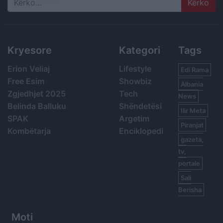
Search
Kryesore
Kategori
Tags
Erion Veliaj
Lifestyle
Edi Rama
Free Esim
Showbiz
Albania
Zgjedhjet 2025
Tech
News
Belinda Balluku
Shëndetësi
Ilir Meta
SPAK
Argetim
Piranjat
Kombëtarja
Enciklopedi
gazeta,
tv,
portale
Sali
Berisha
Moti