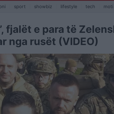
oni
sport
showbiz
lifestyle
tech
moti
 fjalët e para të Zelen
ar nga rusët (VIDEO)