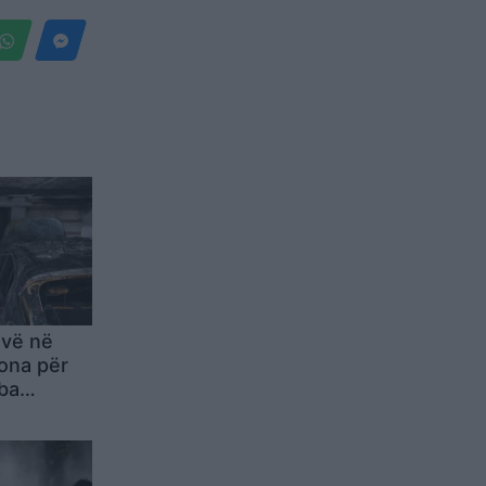
 vë në
ona për
ba
lanik,
ë dhëna të