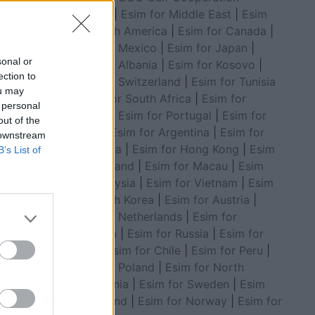
Council
|
Esim for Middle East
|
Esim
for South America
|
Esim for Canada
|
Esim for Mexico
|
Esim for Japan
|
sonal or
Esim for Albania
|
Esim for Kosovo
|
ection to
Esim for Switzerland
|
Esim for Tunisia
ou may
|
Esim for South Africa
|
Esim for
 personal
Algeria
|
Esim for Portugal
|
Esim for
out of the
Brazil
|
Esim for Argentina
|
Esim for
 downstream
Colombia
|
Esim for Hong Kong
|
Esim
B’s List of
for Thailand
|
Esim for Macau
|
Esim
for Malaysia
|
Esim for Vietnam
|
Esim
for South Korea
|
Esim for Austria
|
Esim for Netherlands
|
Esim for
Australia
|
Esim for Russia
|
Esim for
India
|
Esim for Chile
|
Esim for Peru
|
Esim for Poland
|
Esim for North
Macedonia
|
Esim for Sweden
|
Esim
for Finland
|
Esim for Norway
|
Esim for