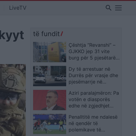
search
LiveTV
skyyt
të fundit
Çështja “Revanshi” –
GJKKO jep 31 vite
burg për 5 pjesëtarët
e grupit kriminal
Dy të arrestuar në
(EMRAT)
Durrës për vrasje dhe
pjesëmarrje në
organizatë kriminale,
Aziri paralajmëron: Pa
në pranga edhe një
votën e diasporës
tjetër person
edhe në zgjedhjet
lokale, ligji do të
Penalltitë me ndalesë
bllokohet
në qendër të
polemikave të
Botërorit: duhet të