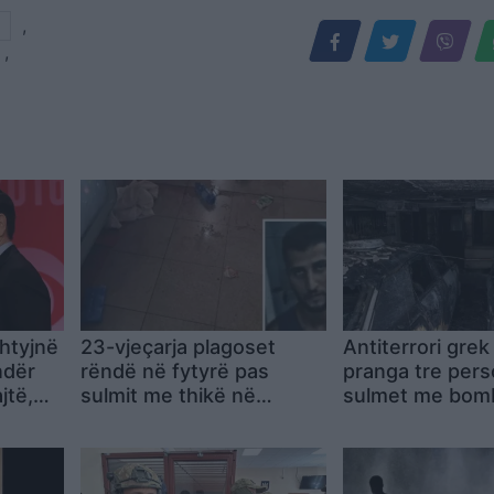
,
,
htyjnë
23-vjeçarja plagoset
Antiterrori grek
ndër
rëndë në fytyrë pas
pranga tre pers
jtë,
sulmit me thikë në
sulmet me bom
 vende
metronë e Milanos, në
artizanale në Se
pranga një 27-vjeçar
dalin në dritë t
algjerian
reja