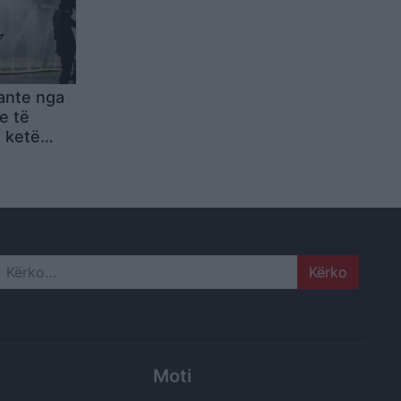
ante nga
e të
 ketë
 vdekje të
Search
Moti