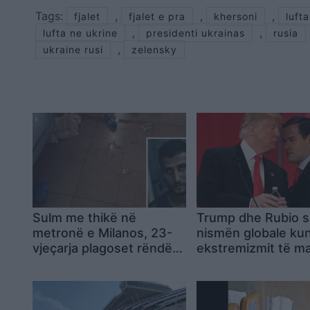
Tags:
,
,
,
fjalet
fjalet e pra
khersoni
lufta
,
,
lufta ne ukrine
presidenti ukrainas
rusia
,
ukraine rusi
zelensky
Sulm me thikë në
Trump dhe Rubio s
metronë e Milanos, 23-
nismën globale ku
vjeçarja plagoset rëndë
ekstremizmit të ma
në fytyrë; në pranga një
SHBA fton mbi 60
27-vjeçar algjerian
ndërsa disa aleatë
tërhiqen