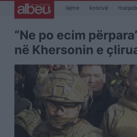
lajme
kosovë
maqed
“Ne po ecim përpara”,
në Khersonin e çliru