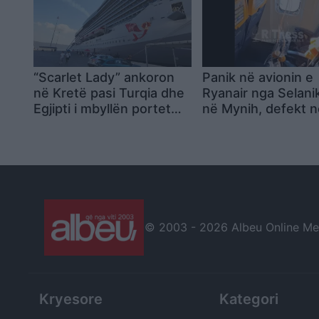
“Scarlet Lady” ankoron
Panik në avionin e
në Kretë pasi Turqia dhe
Ryanair nga Selani
Egjipti i mbyllën portet
në Mynih, defekt 
kroçerës me pasagjerë të
motor dhe dëmtim i
komunitetit LGBTQ+
dritareje në fluturi
lëndohet një 61-vj
© 2003 -
2026 Albeu Online Medi
Kryesore
Kategori