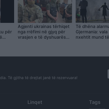
Agjenti ukrainas tërhiqet
Të dhëna alarm
ku për
nga rrëfimi në gjyq për
Gjermania: vala 
në
vrasjen e të dyshuarës
nxehtit mund të
 një
në atentatin ndaj
sjellë mbi 5.400
m,
multimilionerit në Monako
tepërta
eçar
a. Të gjitha të drejtat janë të rezervuara!
Linqet
Tags