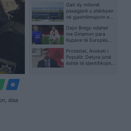
Gati dy milionë
lejohen ende?
pasagjerë u shërbyen
në gjashtëmujorin e
parë nga aeroportet e
Dejvi Bregu ndahet
Maqedonisë
me Dinamon para
Kupave të Europës
dhe u dërgon një
Protestat, Avokati i
mesazh “bluve” të
Popullit: Detyra jonë
kryeqytetit
është të identifikojmë
rastet kur u shkelet e
drejta qytetarëve
on, disa