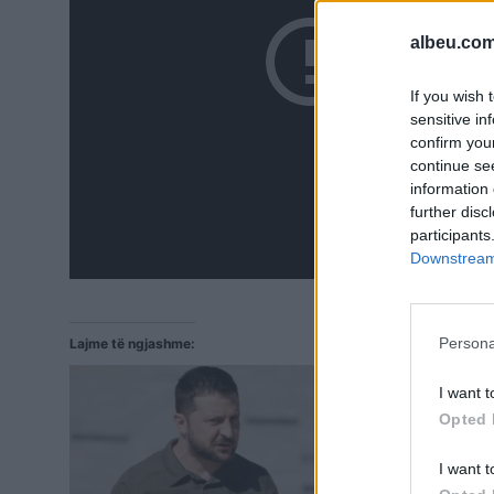
albeu.com
If you wish 
sensitive in
confirm you
continue se
information 
further disc
participants
Downstream 
Persona
Lajme të ngjashme:
I want t
Opted 
I want t