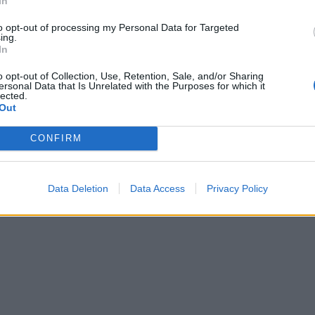
In
to opt-out of processing my Personal Data for Targeted
ing.
ralajmëron ukrainasit: Rusia
Trump sulmon sërish Zelenskyn: Ky
In
iqet të bëjë diçka të
nuk do paqe, nuk do ta tolerojmë 
o opt-out of Collection, Use, Retention, Sale, and/or Sharing
ersonal Data that Is Unrelated with the Purposes for which it
lected.
Out
CONFIRM
Data Deletion
Data Access
Privacy Policy