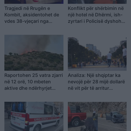
Tragjedi në Rrugën e
Konflikt për shërbimin në
Kombit, aksidentohet de
një hotel në Dhërmi, ish-
vdes 38-vjeçari nga
zyrtari i Policisë dyshohet
Kosova
se kërcënoi kamerierin
dhe administratorin
Raportohen 25 vatra zjarri
Analiza: Një shqiptar ka
në 12 orë, 10 mbeten
nevojë për 28 mijë dollarë
aktive dhe ndërhyrjet
në vit për të arritur
vijojnë nga toka e ajri
“pragun e lumturisë”