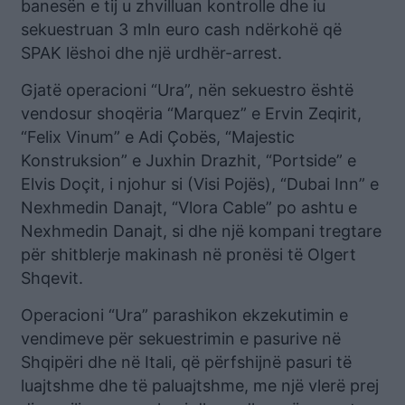
banesën e tij u zhvilluan kontrolle dhe iu
sekuestruan 3 mln euro cash ndërkohë që
SPAK lëshoi dhe një urdhër-arrest.
Gjatë operacioni “Ura”, nën sekuestro është
vendosur shoqëria “Marquez” e Ervin Zeqirit,
“Felix Vinum” e Adi Çobës, “Majestic
Konstruksion” e Juxhin Drazhit, “Portside” e
Elvis Doçit, i njohur si (Visi Pojës), “Dubai Inn” e
Nexhmedin Danajt, “Vlora Cable” po ashtu e
Nexhmedin Danajt, si dhe një kompani tregtare
për shitblerje makinash në pronësi të Olgert
Shqevit.
Operacioni “Ura” parashikon ekzekutimin e
vendimeve për sekuestrimin e pasurive në
Shqipëri dhe në Itali, që përfshijnë pasuri të
luajtshme dhe të paluajtshme, me një vlerë prej