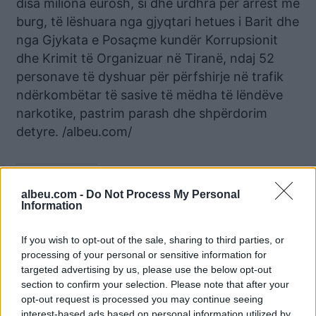
disa miliona eurosh, si dhe urdhra për arrest me
burg, të lëshuara nga gjyqtari hetues i Barit dhe
nga Gjykata e Posaçme kundër Korrupsionit
dhe Krimit të Organizuar në Tiranë, ndaj 52
personave të dyshuar për përfshirje në trafik
ndërkombëtar të sasive të mëdha të lëndëve
narkotike, pastrim parash dhe shpërdorim
detyre. /albeu.com/
Lajme të ngjashme:
albeu.com -
Do Not Process My Personal
Information
If you wish to opt-out of the sale, sharing to third parties, or
processing of your personal or sensitive information for
Elvis Doçi’s company
Arkend Balla deputet,
targeted advertising by us, please use the below opt-out
granted approval from
Rama leje ndërtimi për
section to confirm your selection. Please note that after your
KKT to build a hotel in
hotel luksoz Visit të Pojës
opt-out request is processed you may continue seeing
partnership with Nadir
interest-based ads based on personal information utilized by