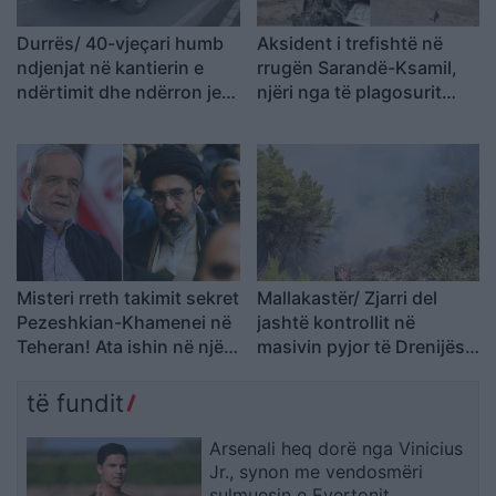
Durrës/ 40-vjeçari humb
Aksident i trefishtë në
ndjenjat në kantierin e
rrugën Sarandë-Ksamil,
ndërtimit dhe ndërron jetë
njëri nga të plagosurit
në spital
dërgohet në spitalin e
Traumës në Tiranë
Misteri rreth takimit sekret
Mallakastër/ Zjarri del
Pezeshkian-Khamenei në
jashtë kontrollit në
Teheran! Ata ishin në një
masivin pyjor të Drenijës!
makinë me xhama të errët,
Pas Ngrëçanit, pritet
duke e dëgjuar njëri-
ndërhyrja nga ajri (VIDEO)
të fundit
tjetrin, por pa e parë
Arsenali heq dorë nga Vinicius
Jr., synon me vendosmëri
sulmuesin e Evertonit