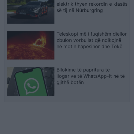
elektrik thyen rekordin e klasës
së tij në Nürburgring
Teleskopi më i fuqishëm diellor
zbulon vorbullat që ndikojnë
në motin hapësinor dhe Tokë
Bllokime të papritura të
llogarive të WhatsApp-it në të
gjithë botën