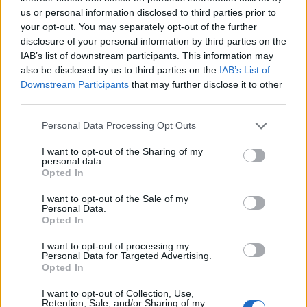
Çausholli’s company
us or personal information disclosed to third parties prior to
your opt-out. You may separately opt-out of the further
disclosure of your personal information by third parties on the
IAB’s list of downstream participants. This information may
also be disclosed by us to third parties on the
IAB’s List of
Downstream Participants
that may further disclose it to other
I shpallur në kërkim
third parties.
ndërkombëtar, merr fund
Personal Data Processing Opt Outs
arratia e vëllait të “Visit të
Pojës”, arrestohet në Turqi
I want to opt-out of the Sharing of my
personal data.
Opted In
I want to opt-out of the Sale of my
Personal Data.
Opted In
I want to opt-out of processing my
Personal Data for Targeted Advertising.
Opted In
I want to opt-out of Collection, Use,
Retention, Sale, and/or Sharing of my