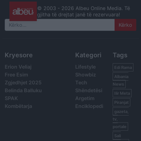
© 2003 -
2026 Albeu Online Media. Të
gjitha të drejtat janë të rezervuara!
Search
Kryesore
Kategori
Tags
Erion Veliaj
Lifestyle
Edi Rama
Free Esim
Showbiz
Albania
Zgjedhjet 2025
Tech
News
Belinda Balluku
Shëndetësi
Ilir Meta
SPAK
Argetim
Piranjat
Kombëtarja
Enciklopedi
gazeta,
tv,
portale
Sali