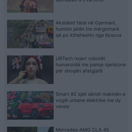
Aksident fatal në Gjermani,
humbin jetën tre mërgimtarë
që po ktheheshin nga Kosova
UBTech nxjerr robotët
humanoidë me pamje njerëzore
për shoqëri afatgjatë
Smart #2 sjell sërish makinën e
vogël urbane elektrike me dy
vende
Mercedes-AMG CLA 45