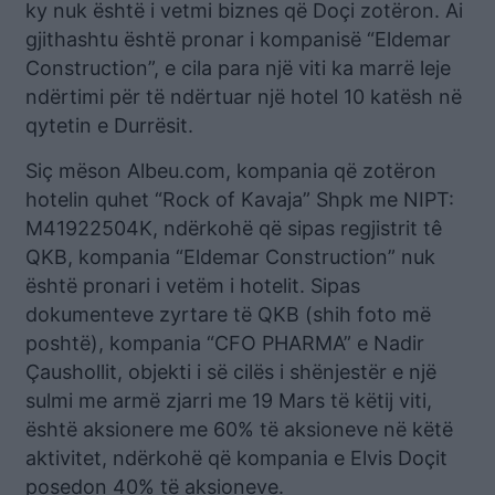
ky nuk është i vetmi biznes që Doçi zotëron. Ai
gjithashtu është pronar i kompanisë “Eldemar
Construction”, e cila para një viti ka marrë leje
ndërtimi për të ndërtuar një hotel 10 katësh në
qytetin e Durrësit.
Siç mëson Albeu.com, kompania që zotëron
hotelin quhet “Rock of Kavaja” Shpk me NIPT:
M41922504K, ndërkohë që sipas regjistrit tê
QKB, kompania “Eldemar Construction” nuk
është pronari i vetëm i hotelit. Sipas
dokumenteve zyrtare të QKB (shih foto më
poshtë), kompania “CFO PHARMA” e Nadir
Çaushollit, objekti i së cilës i shënjestër e një
sulmi me armë zjarri me 19 Mars të këtij viti,
është aksionere me 60% të aksioneve në këtë
aktivitet, ndërkohë që kompania e Elvis Doçit
posedon 40% të aksioneve.