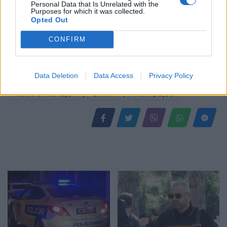
Personal Data that Is Unrelated with the
Purposes for which it was collected.
Opted Out
CONFIRM
Shtuar
më
22.05.2025 21:30
Tags:
,
,
cfo pharma
Eldemar Construction
Data Deletion
Data Access
Privacy Policy
,
,
,
elvis doci
nadir causholli
port side
,
,
Rock of Kavaja
SPAK
visi i pojes