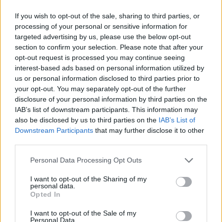
Tags:
,
eurovizioni
finalistet
If you wish to opt-out of the sale, sharing to third parties, or
processing of your personal or sensitive information for
targeted advertising by us, please use the below opt-out
section to confirm your selection. Please note that after your
opt-out request is processed you may continue seeing
interest-based ads based on personal information utilized by
us or personal information disclosed to third parties prior to
your opt-out. You may separately opt-out of the further
disclosure of your personal information by third parties on the
IAB’s list of downstream participants. This information may
also be disclosed by us to third parties on the
IAB’s List of
Downstream Participants
that may further disclose it to other
third parties.
Zjarri në Krujë, Nufi dhe
E ndoqi me automatik dhe
Lamallari: Forcat po
vrau mikun e fëmijërisë,
Personal Data Processing Opt Outs
ndërhyjnë nga toka dhe
identifikohet autori i
I want to opt-out of the Sharing of my
ajri
dyshuar që është në
personal data.
kërkim
Opted In
I want to opt-out of the Sale of my
Personal Data.