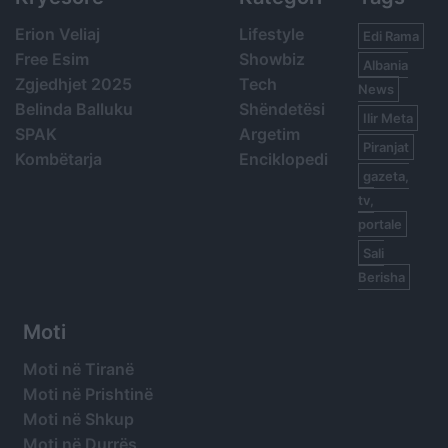
Erion Veliaj
Lifestyle
Edi Rama
Free Esim
Showbiz
Albania
Zgjedhjet 2025
Tech
News
Belinda Balluku
Shëndetësi
Ilir Meta
SPAK
Argetim
Piranjat
Kombëtarja
Enciklopedi
gazeta,
tv,
portale
Sali
Berisha
Moti
Moti në Tiranë
Moti në Prishtinë
Moti në Shkup
Moti në Durrës