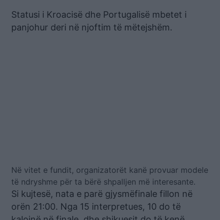
Statusi i Kroacisë dhe Portugalisë mbetet i
panjohur deri në njoftim të mëtejshëm.
Në vitet e fundit, organizatorët kanë provuar modele
të ndryshme për ta bërë shpalljen më interesante.
Si kujtesë, nata e parë gjysmëfinale fillon në
orën 21:00. Nga 15 interpretues, 10 do të
kalojnë në finale, dhe shikuesit do të kenë