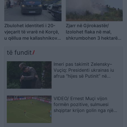
Zbulohet identiteti i 20-
Zjarr në Gjirokastër/
vjeçarit të vrarë në Korçë,
Izolohet flaka në mal,
u qëllua me kallashnikov
shkrumbohen 3 hektarë
brenda një pallati
me shkurre e barishte në
kufirin mes Golemit dhe
të fundit
Progonatit
Imeri pas takimit Zelensky–
Vuçiq: Presidenti ukrainas iu
afrua “hijes së Putinit” në
Ballkan
VIDEO/ Ernest Muçi vijon
formën pozitive, sulmuesi
shqiptar krijon golin nga një
pozicion i vështirë