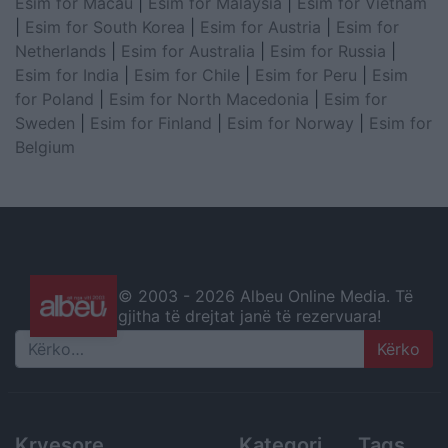
Esim for Macau
|
Esim for Malaysia
|
Esim for Vietnam
|
Esim for South Korea
|
Esim for Austria
|
Esim for
Netherlands
|
Esim for Australia
|
Esim for Russia
|
Esim for India
|
Esim for Chile
|
Esim for Peru
|
Esim
for Poland
|
Esim for North Macedonia
|
Esim for
Sweden
|
Esim for Finland
|
Esim for Norway
|
Esim for
Belgium
© 2003 -
2026 Albeu Online Media. Të
gjitha të drejtat janë të rezervuara!
Search
Kryesore
Kategori
Tags