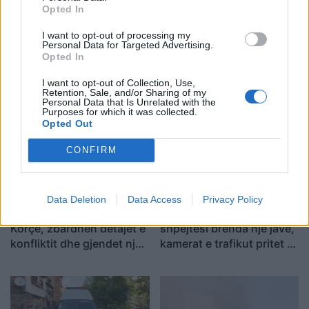
Opted In
I want to opt-out of processing my
Personal Data for Targeted Advertising.
Vrasja e 20-vjeçarit në
Zjarri përfshin
Opted In
Korçë, banorët: Dëgjuam
Mallakastrën/ Evakuohen
I want to opt-out of Collection, Use,
një zhurmë dhe dolëm të
disa familje në Koilac,
Retention, Sale, and/or Sharing of my
shihnim çfarë kishte
flakët afrohen pranë
Personal Data that Is Unrelated with the
Purposes for which it was collected.
ndodhur
banesave
Opted Out
CONFIRM
Data Deletion
Data Access
Privacy Policy
Vrasja e 20-vjeçarit në
Rama: 1.100 gjoba për
Korçë, zbardhen detajet e
shpejtësi brenda një jave,
konfliktit dhe gjendet një
kamerat e trafikut pritet të
thikë pranë viktimës
nisin së shpejti
monitorimin