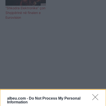
“Shkodra Elektronike” çon
Shqipërinë në finalen e
Eurovision
albeu.com -
Do Not Process My Personal
Shtuar
më
13.05.2025 14:40
Information