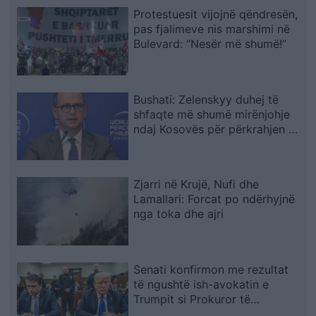
Protestuesit vijojnë qëndresën,
pas fjalimeve nis marshimi në
Bulevard: “Nesër më shumë!”
Bushati: Zelenskyy duhej të
shfaqte më shumë mirënjohje
ndaj Kosovës për përkrahjen e
Ukrainës
Zjarri në Krujë, Nufi dhe
Lamallari: Forcat po ndërhyjnë
nga toka dhe ajri
Senati konfirmon me rezultat
të ngushtë ish-avokatin e
Trumpit si Prokuror të
Përgjithshëm të SHBA-së