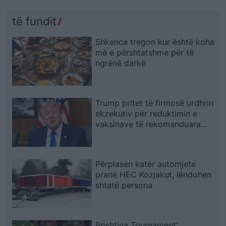
të fundit
Shkenca tregon kur është koha
më e përshtatshme për të
ngrënë darkë
Trump pritet të firmosë urdhrin
ekzekutiv për reduktimin e
vaksinave të rekomanduara
për fëmijët
Përplasen katër automjete
pranë HEC Kozjakut, lëndohen
shtatë persona
Prishtina Tournament”