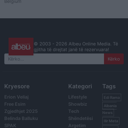
Belgium
© 2003 -
2026 Albeu Online Media. Të
gjitha të drejtat janë të rezervuara!
Search
Kryesore
Kategori
Tags
Erion Veliaj
Lifestyle
Edi Rama
Free Esim
Showbiz
Albania
Zgjedhjet 2025
Tech
News
Belinda Balluku
Shëndetësi
Ilir Meta
SPAK
Argetim