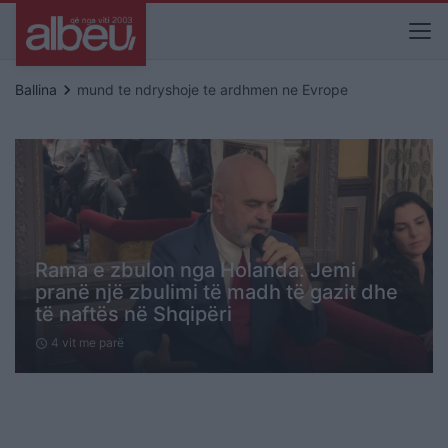
keyboard_arrow_right
Ballina
mund te ndryshoje te ardhmen ne Evrope
Rama e zbulon nga Holanda: Jemi
pranë një zbulimi të madh të gazit dhe
të naftës në Shqipëri
4 vit me parë
schedule