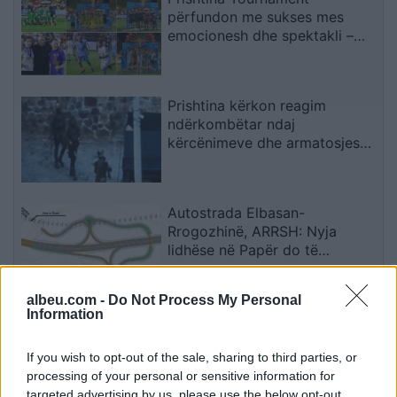
përfundon me sukses mes
emocionesh dhe spektakli –
Trofeu i takon ‘Mercedes Getit’
Prishtina kërkon reagim
ndërkombëtar ndaj
kërcënimeve dhe armatosjes
së Serbisë
Autostrada Elbasan-
Rrogozhinë, ARRSH: Nyja
lidhëse në Papër do të
ndërtohet në një fazë të dytë
albeu.com -
Do Not Process My Personal
Information
9 golat që i japin sinjale
pozitive Rolando Maranit,
sulmuesit shkëlqejnë me klubet
If you wish to opt-out of the sale, sharing to third parties, or
e tyre (STATISTIKAT)
processing of your personal or sensitive information for
targeted advertising by us, please use the below opt-out