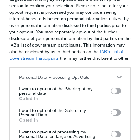
section to confirm your selection. Please note that after your
opt-out request is processed you may continue seeing
interest-based ads based on personal information utilized by
us or personal information disclosed to third parties prior to
your opt-out. You may separately opt-out of the further
disclosure of your personal information by third parties on the
IAB’s list of downstream participants. This information may
also be disclosed by us to third parties on the
IAB’s List of
Downstream Participants
that may further disclose it to other
third parties.
Personal Data Processing Opt Outs
I want to opt-out of the Sharing of my
personal data.
Opted In
I want to opt-out of the Sale of my
Personal Data.
Opted In
Esim for Global
|
Esim for Europe
|
Esim for Caribbean
|
Esim for USA
|
Esim for Italy
|
Esim for Spain
|
Esim
I want to opt-out of processing my
Personal Data for Targeted Advertising.
for Turkey
|
Esim for Germany
|
Esim for Greece
|
Esim