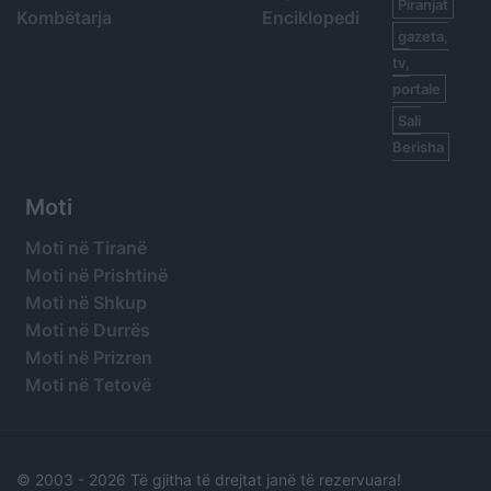
Piranjat
Kombëtarja
Enciklopedi
gazeta,
tv,
portale
Sali
Berisha
Moti
Moti në Tiranë
Moti në Prishtinë
Moti në Shkup
Moti në Durrës
Moti në Prizren
Moti në Tetovë
© 2003 -
2026 Të gjitha të drejtat janë të rezervuara!