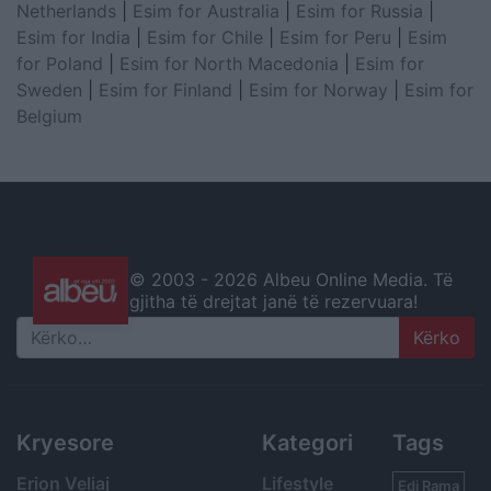
Netherlands
|
Esim for Australia
|
Esim for Russia
|
Esim for India
|
Esim for Chile
|
Esim for Peru
|
Esim
for Poland
|
Esim for North Macedonia
|
Esim for
Sweden
|
Esim for Finland
|
Esim for Norway
|
Esim for
Belgium
© 2003 -
2026 Albeu Online Media. Të
gjitha të drejtat janë të rezervuara!
Search
Kryesore
Kategori
Tags
Erion Veliaj
Lifestyle
Edi Rama