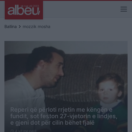
keyboard_arrow_right
Ballina
mozzik mosha
Reperi që përloti rrjetin me këngën e
fundit, sot feston 27-vjetorin e lindjes,
e gjeni dot për cilin bëhet fjalë
4 vit me parë
schedule