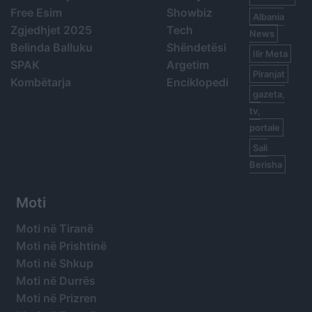
Free Esim
Showbiz
Albania
Zgjedhjet 2025
Tech
News
Belinda Balluku
Shëndetësi
Ilir Meta
SPAK
Argetim
Piranjat
Kombëtarja
Enciklopedi
gazeta,
tv,
portale
Sali
Berisha
Moti
Moti në Tiranë
Moti në Prishtinë
Moti në Shkup
Moti në Durrës
Moti në Prizren