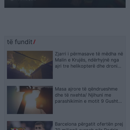
të fundit
Zjarri i përmasave të mëdha në
Malin e Krujës, ndërhyjnë nga
ajri tre helikopterë dhe droni
Bayraktar
Masa ajrore të qëndrueshme
dhe të nxehta/ Njihuni me
parashikimin e motit 9 Gusht
2026, ja qytetet ku termometri
do të shënojë 41 gradë
Barcelona përgatit ofertën prej
70 milionë eurosh për Rodrin