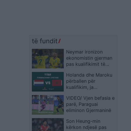
të fundit
Neymar ironizon
ekonomistin gjerman
pas kualifikimit të
Brazilit: Provoje sërish
Holanda dhe Maroku
në Botërorin e
përballen për
ardhshëm
kualifikim, ja
formacionet zyrtare
VIDEO/ Vjen befasia e
parë, Paraguai
eliminon Gjermaninë
Son Heung-min
kërkon ndjesë pas