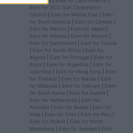
for Africa
|
Esim for Latin America
|
Esim for GCC Gulf Cooperation
Council
|
Esim for Middle East
|
Esim
for South America
|
Esim for Canada
|
Esim for Mexico
|
Esim for Japan
|
Esim for Albania
|
Esim for Kosovo
|
Esim for Switzerland
|
Esim for Tunisia
|
Esim for South Africa
|
Esim for
Algeria
|
Esim for Portugal
|
Esim for
Brazil
|
Esim for Argentina
|
Esim for
Colombia
|
Esim for Hong Kong
|
Esim
for Thailand
|
Esim for Macau
|
Esim
for Malaysia
|
Esim for Vietnam
|
Esim
for South Korea
|
Esim for Austria
|
Esim for Netherlands
|
Esim for
Australia
|
Esim for Russia
|
Esim for
India
|
Esim for Chile
|
Esim for Peru
|
Esim for Poland
|
Esim for North
Macedonia
|
Esim for Sweden
|
Esim