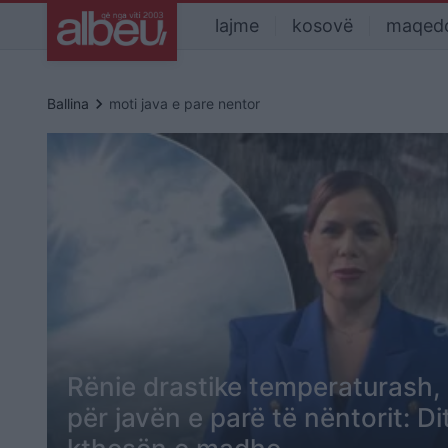
lajme
kosovë
maqed
keyboard_arrow_right
Ballina
moti java e pare nentor
Rënie drastike temperaturash,
për javën e parë të nëntorit: D