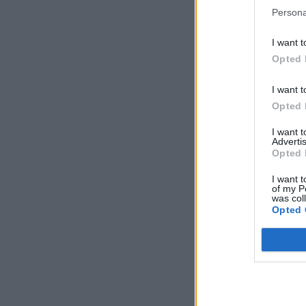
Persona
I want t
Opted 
I want t
Opted 
I want 
Advertis
Opted 
I want t
of my P
was col
Opted 