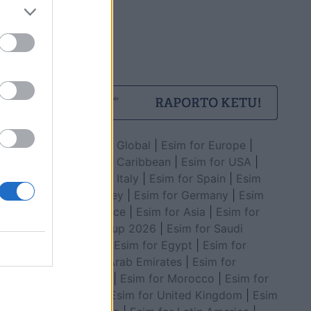
Esim for Global
|
Esim for Europe
|
Esim for Caribbean
|
Esim for USA
|
Esim for Italy
|
Esim for Spain
|
Esim
for Turkey
|
Esim for Germany
|
Esim
for Greece
|
Esim for Asia
|
Esim for
World Cup 2026
|
Esim for Saudi
Arabia
|
Esim for Egypt
|
Esim for
United Arab Emirates
|
Esim for
Balkans
|
Esim for Morocco
|
Esim for
China
|
Esim for United Kingdom
|
Esim