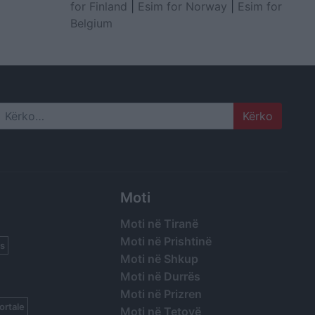
for Finland
|
Esim for Norway
|
Esim for
Belgium
Search
Moti
Moti në Tiranë
Moti në Prishtinë
s
Moti në Shkup
Moti në Durrës
Moti në Prizren
ortale
Moti në Tetovë