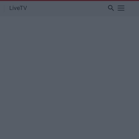
search
LiveTV