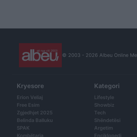
© 2003 -
2026 Albeu Online Medi
Kryesore
Kategori
Erion Veliaj
Lifestyle
Free Esim
Showbiz
Zgjedhjet 2025
Tech
Belinda Balluku
Shëndetësi
SPAK
Argetim
Kombëtarja
Enciklopedi