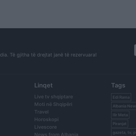
a. Të gjitha të drejtat janë të rezervuara!
Linqet
Tags
Live tv shqiptare
Edi Rama
Moti në Shqipëri
Albania New
Travel
Ilir Meta
Horoskopi
Piranjat
Livescore
gazeta, tv, p
News from Albania