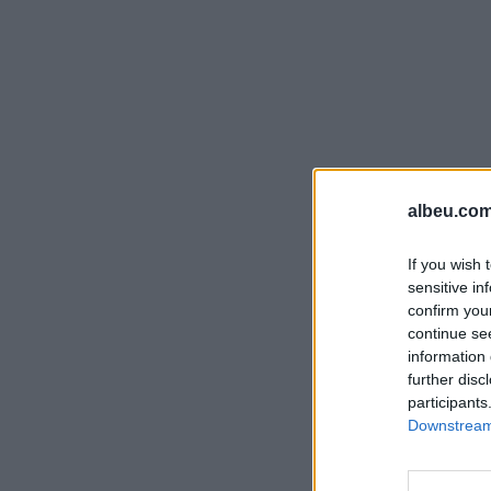
albeu.com
If you wish 
sensitive in
confirm you
continue se
information 
further disc
participants
Downstream 