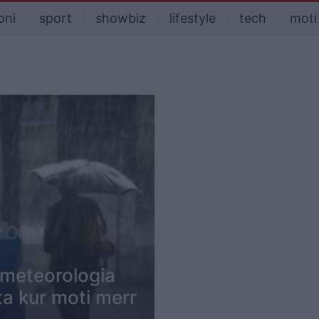
oni
sport
showbiz
lifestyle
tech
moti
 meteorologia
ita kur moti merr