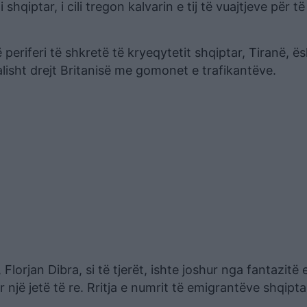
shqiptar, i cili tregon kalvarin e tij të vuajtjeve për të
 periferi të shkretë të kryeqytetit shqiptar, Tiranë, 
alisht drejt Britanisë me gomonet e trafikantëve.
Florjan Dibra, si të tjerët, ishte joshur nga fantazitë 
ë jetë të re. Rritja e numrit të emigrantëve shqiptarë