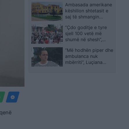
Ambasada amerikane
këshillon shtetasit e
saj të shmangin
protestat në bulevard
“Çdo goditje e tyre
sjell 100 vetë më
shumë në shesh”,
aktivisti flet për
“Më hodhën piper dhe
tensionet para
ambulanca nuk
Kuvendit: Jemi më të
mbërriti”, Luçiana
fortë, nuk ndryshojmë
Kokaj: Të ndaluarit u
çfarëdo që të bëjë
dhunuan në furgonët
policia
e policisë dhe kanë sy
të nxirë
 qenë