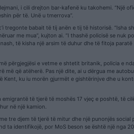
ejmani, i cili drejton bar-kafenë ku takohemi. “Një ofi
eshin për të. Unë u tmerrova”.
t’i tregonte babait të tij anën e tij të historisë. “Isha 
mëruar me mua”, kujton ai. “I thashë policisë se nuk p
ash, të kisha një arsim të duhur dhe të fitoja paratë
ë përgjegjësi e vetme e shtetit britanik, policia e nd
a parë më që atëherë. Pas një dite, ai u dërgua me autob
Kent, ku iu morën gjurmët e gishtërinjve dhe u kont
emigrantë të tjerë të moshës 17 vjeç e poshtë, të cilë
hur në një kamion.
me tre djem të tjerë të mitur dhe një punonjës social p
mund ta identifikojë, por MoS beson se është një nga 2