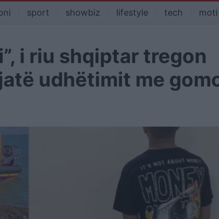
oni
sport
showbiz
lifestyle
tech
moti
, i riu shqiptar tregon
gjatë udhëtimit me gom