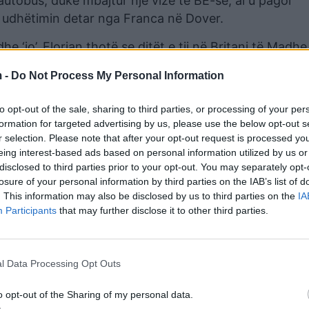
autobus, duke mbajtur një vizë të BE-së, ai u pagoi
ë udhëtimin detar nga Franca në Dover.
he ‘jo’, Florjan thotë se ditët e tij në Britani të Madhe
merruar dhe i trishtuar në vendin tuaj”, tregon ai i dës
 -
Do Not Process My Personal Information
sa qeveria britanike po zbaton Projektligjin e saj të
to opt-out of the sale, sharing to third parties, or processing of your per
a e Brendshme Suella Braverman javën e kaluar u thye
formation for targeted advertising by us, please use the below opt-out s
fshirë disa konservatorë) duke premtuar se fëmijët em
r selection. Please note that after your opt-out request is processed y
dëbohet me forcë në shtëpi. Kjo rënie erdhi pavarësish
eing interest-based ads based on personal information utilized by us or
ërritur ilegalisht me varka të vogla që nga viti 2018,
disclosed to third parties prior to your opt-out. You may separately opt-
itjes, disa thjesht zhduken, ne nuk e dimë se ku shkoj
losure of your personal information by third parties on the IAB’s list of
. This information may also be disclosed by us to third parties on the
IA
Participants
that may further disclose it to other third parties.
k nga Shqipëria. Ai kurrë nuk kishte ndërmend të kërkon
ra në dorë si mekanik makinash në një nga komunitet
ail on Sunday zbuloi emrin e tij në dosjet e policisë
l Data Processing Opt Outs
 shkelur ligjin duke e braktisur dhe duke e dërguar qëll
o opt-out of the Sharing of my personal data.