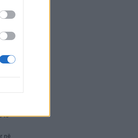
ohen për
he shumë
jeu
i. “Doja
 e
për në
e të
ër në