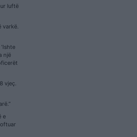
ur luftë
ë varkë.
 ‘Ishte
a një
oficerët
8 vjeç.
arë.”
ë e
joftuar