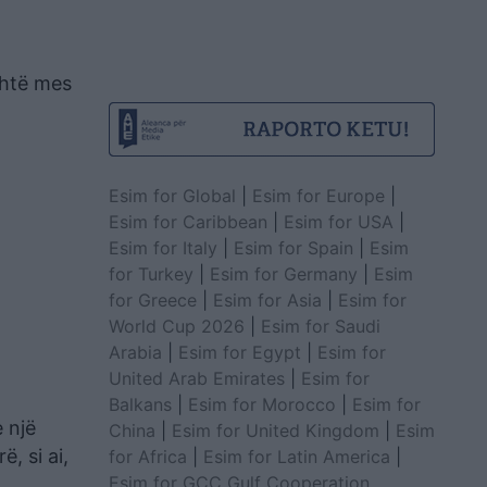
është mes
Esim for Global
|
Esim for Europe
|
Esim for Caribbean
|
Esim for USA
|
Esim for Italy
|
Esim for Spain
|
Esim
for Turkey
|
Esim for Germany
|
Esim
for Greece
|
Esim for Asia
|
Esim for
World Cup 2026
|
Esim for Saudi
Arabia
|
Esim for Egypt
|
Esim for
United Arab Emirates
|
Esim for
Balkans
|
Esim for Morocco
|
Esim for
e një
China
|
Esim for United Kingdom
|
Esim
, si ai,
for Africa
|
Esim for Latin America
|
Esim for GCC Gulf Cooperation