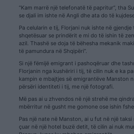
“Kam marrë një telefonatë të papritur”, tha Sul
se djali im ishte në Angli dhe ata do të kujdes
Pa celularin e tij, Florjani nuk ishte në gjendje 
shqetësuar se prindërit e mi do të ishin të ze
azil. Thashë se doja të bëhesha mekanik makin
të pamundura në Shqipëri”.
Si një fëmijë emigrant i pashoqëruar dhe tashm
Florjanin nga kushëriri i tij, të cilin nuk e k
kampin e mbajtjes së emigrantëve Manston në 
përsëri identiteti i tij, me një fotografi.
Më pas ai u zhvendos në një strehë me qindra 
mbërritur në gusht me gomone ose ishin fshe
Pas një nate në Manston, ai u fut në një taksi 
çuar në një hotel buzë detit, të cilin ai nuk 