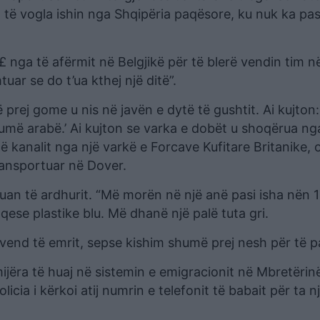
të vogla ishin nga Shqipëria paqësore, ku nuk ka pas
£ nga të afërmit në Belgjikë për të blerë vendin tim n
r se do t’ua kthej një ditë”.
prej gome u nis në javën e dytë të gushtit. Ai kujton:
umë arabë.’ Ai kujton se varka e dobët u shoqërua ng
ë kanalit nga një varkë e Forcave Kufitare Britanike, 
transportuar në Dover.
stuan të ardhurit. “Më morën në një anë pasi isha nën 1
qese plastike blu. Më dhanë një palë tuta gri.
vend të emrit, sepse kishim shumë prej nesh për të p
ijëra të huaj në sistemin e emigracionit në Mbretërin
icia i kërkoi atij numrin e telefonit të babait për ta n