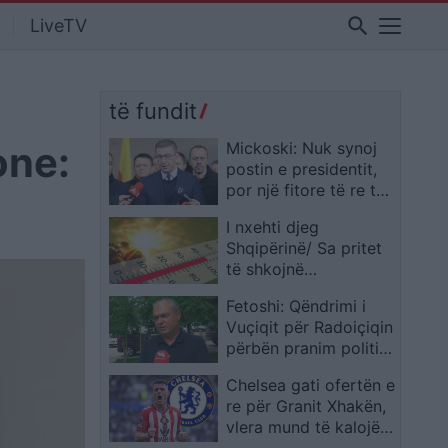
search
LiveTV
të fundit
one:
Mickoski: Nuk synoj
postin e presidentit,
por një fitore të re të
madhe ndaj LSDM-së
I nxehti djeg
në zgjedhjet
Shqipërinë/ Sa pritet
parlamentare
të shkojnë
temperaturat nesër
Fetoshi: Qëndrimi i
Vuçiqit për Radoiçiqin
përbën pranim politik
të sulmit në Banjskë
Chelsea gati ofertën e
re për Granit Xhakën,
vlera mund të kalojë
12 milionë euro