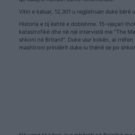
Vitin e kaluar, 12,301 u regjistruan duke bërë 
Historia e tij është e dobishme. 15-vjeçari th
katastrofikë dhe në një intervistë me “The Mai
shkoni në Britani!”. Duke ulur kokën, ai rrëfen 
mashtroni prindërit duke iu thënë se po shkon