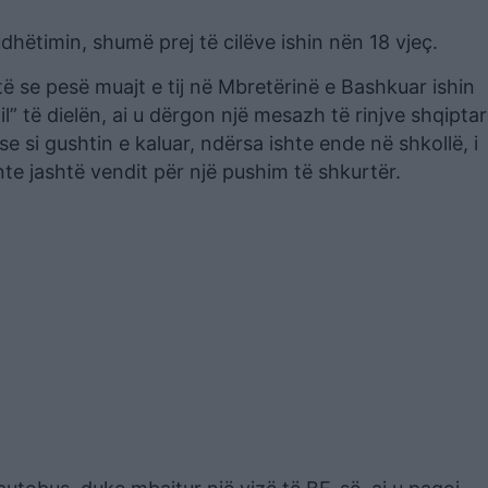
udhëtimin, shumë prej të cilëve ishin nën 18 vjeç.
otë se pesë muajt e tij në Mbretërinë e Bashkuar ishin
l” të dielën, ai u dërgon një mesazh të rinjve shqipta
se si gushtin e kaluar, ndërsa ishte ende në shkollë, i
te jashtë vendit për një pushim të shkurtër.