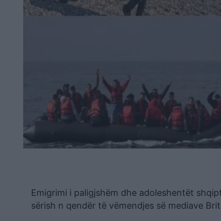
Emigrimi i paligjshëm dhe adoleshentët shqipt
sërish n qendër të vëmendjes së mediave Brit