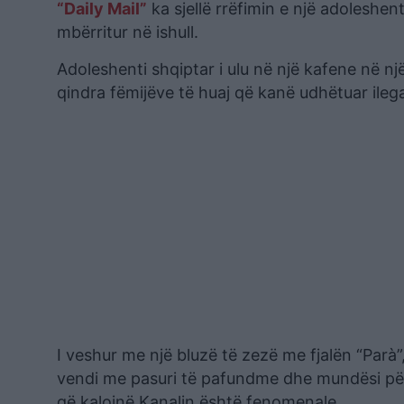
“Daily Mail”
ka sjellë rrëfimin e një adoleshenti 
mbërritur në ishull.
Adoleshenti shqiptar i ulu në një kafene në një
qindra fëmijëve të huaj që kanë udhëtuar ileg
I veshur me një bluzë të zezë me fjalën “Parà”, 
vendi me pasuri të pafundme dhe mundësi për nj
që kalojnë Kanalin është fenomenale.