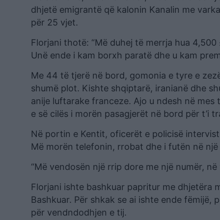
dhjetë emigrantë që kalonin Kanalin me varka 
për 25 vjet.
Florjani thotë: “Më duhej të merrja hua 4,500 
Unë ende i kam borxh paratë dhe u kam premtua
Me 44 të tjerë në bord, gomonia e tyre e zezë 
shumë plot. Kishte shqiptarë, iranianë dhe sh
anije luftarake franceze. Ajo u ndesh në mes t
e së cilës i morën pasagjerët në bord për t’i 
Në portin e Kentit, oficerët e policisë intervi
Më morën telefonin, rrobat dhe i futën në një 
“Më vendosën një rrip dore me një numër, në 
Florjani ishte bashkuar papritur me dhjetëra m
Bashkuar. Për shkak se ai ishte ende fëmijë, pol
për vendndodhjen e tij.