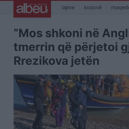
lajme
kosovë
maqed
“Mos shkoni në Angli”
tmerrin që përjetoi 
Rrezikova jetën