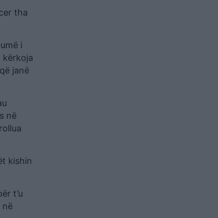
cer tha
shumë i
o kërkoja
 që janë
au
us në
rollua
t kishin
ër t’u
0 në