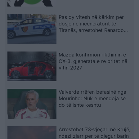
Pas dy vitesh në kërkim për
dosjen e inceneratorit të
Tiranës, arrestohet Renardo
Nallbani në Palasë
Mazda konfirmon rikthimin e
CX-3, gjenerata e re pritet në
vitin 2027
Valverde rrëfen befasinë nga
Mourinho: Nuk e mendoja se
do të ishte kështu
Arrestohet 73-vjeçari në Krujë,
ndezi zjarr për të djegur barin