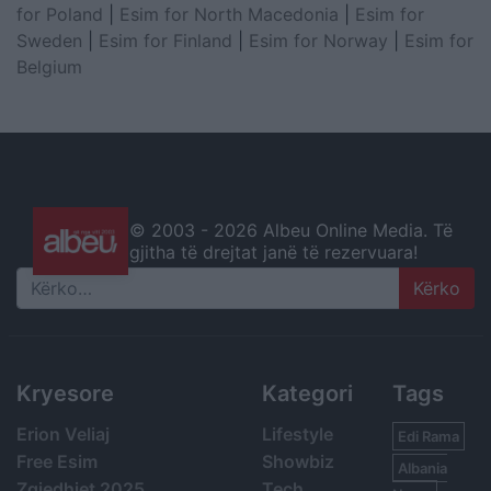
for Poland
|
Esim for North Macedonia
|
Esim for
Sweden
|
Esim for Finland
|
Esim for Norway
|
Esim for
Belgium
© 2003 -
2026 Albeu Online Media. Të
gjitha të drejtat janë të rezervuara!
Search
Kryesore
Kategori
Tags
Erion Veliaj
Lifestyle
Edi Rama
Free Esim
Showbiz
Albania
Zgjedhjet 2025
Tech