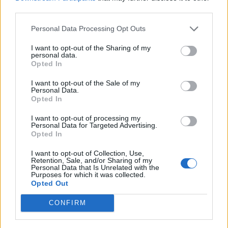
të shfaqte më shumë
deri në një orë pritje për
third parties.
mirënjohje ndaj Kosovës
hyrje në Kosovë
Personal Data Processing Opt Outs
për përkrahjen e Ukrainës
I want to opt-out of the Sharing of my
personal data.
Opted In
I want to opt-out of the Sale of my
Personal Data.
Opted In
Pjesëtari i MUP-it serb
Incidenti me vezë ndaj
I want to opt-out of processing my
ndalohet në Jarinjë, MPB-
Albin Kurtit raportohet
Personal Data for Targeted Advertising.
Opted In
ja ia heq shtetësinë e
nga mediat
Kosovës
ndërkombëtare
I want to opt-out of Collection, Use,
Retention, Sale, and/or Sharing of my
Personal Data that Is Unrelated with the
Purposes for which it was collected.
Opted Out
CONFIRM