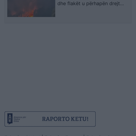
dhe flakët u përhapën drejt
malit