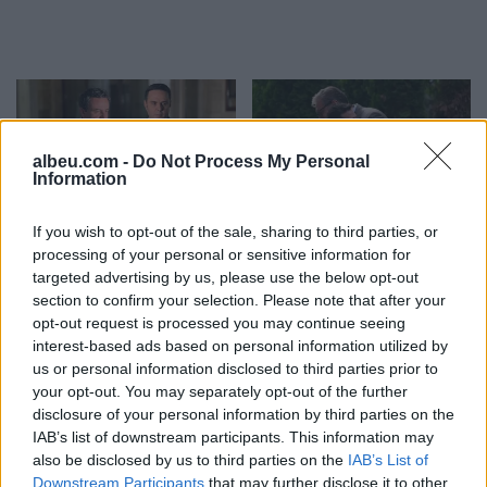
albeu.com -
Do Not Process My Personal
Information
Sinani: LDK-ja nuk
Imeri pas takimit
If you wish to opt-out of the sale, sharing to third parties, or
bashkëqeveris me Kurtin
Zelensky–Vuçiq:
processing of your personal or sensitive information for
pa një marrëveshje të
Presidenti ukrainas iu
targeted advertising by us, please use the below opt-out
section to confirm your selection. Please note that after your
plotë
afrua “hijes së Putinit” në
opt-out request is processed you may continue seeing
Ballkan
interest-based ads based on personal information utilized by
us or personal information disclosed to third parties prior to
your opt-out. You may separately opt-out of the further
disclosure of your personal information by third parties on the
IAB’s list of downstream participants. This information may
also be disclosed by us to third parties on the
IAB’s List of
Bushati: Zelenskyy duhej
Gjendja në pikat kufitare,
Downstream Participants
that may further disclose it to other