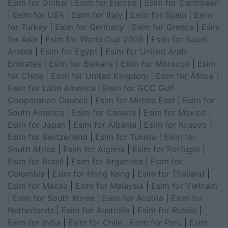
Esim for Global
|
Esim for Europe
|
Esim for Caribbean
|
Esim for USA
|
Esim for Italy
|
Esim for Spain
|
Esim
for Turkey
|
Esim for Germany
|
Esim for Greece
|
Esim
for Asia
|
Esim for World Cup 2026
|
Esim for Saudi
Arabia
|
Esim for Egypt
|
Esim for United Arab
Emirates
|
Esim for Balkans
|
Esim for Morocco
|
Esim
for China
|
Esim for United Kingdom
|
Esim for Africa
|
Esim for Latin America
|
Esim for GCC Gulf
Cooperation Council
|
Esim for Middle East
|
Esim for
South America
|
Esim for Canada
|
Esim for Mexico
|
Esim for Japan
|
Esim for Albania
|
Esim for Kosovo
|
Esim for Switzerland
|
Esim for Tunisia
|
Esim for
South Africa
|
Esim for Algeria
|
Esim for Portugal
|
Esim for Brazil
|
Esim for Argentina
|
Esim for
Colombia
|
Esim for Hong Kong
|
Esim for Thailand
|
Esim for Macau
|
Esim for Malaysia
|
Esim for Vietnam
|
Esim for South Korea
|
Esim for Austria
|
Esim for
Netherlands
|
Esim for Australia
|
Esim for Russia
|
Esim for India
|
Esim for Chile
|
Esim for Peru
|
Esim