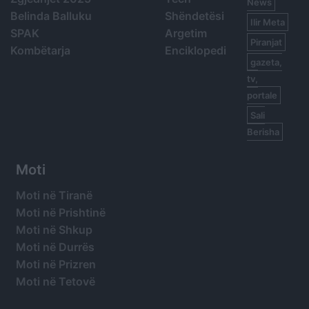
News
Belinda Balluku
Shëndetësi
Ilir Meta
SPAK
Argetim
Piranjat
Kombëtarja
Enciklopedi
gazeta,
tv,
portale
Sali
Berisha
Moti
Moti në Tiranë
Moti në Prishtinë
Moti në Shkup
Moti në Durrës
Moti në Prizren
Moti në Tetovë