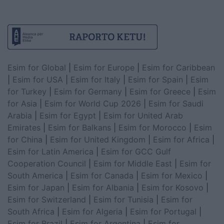
Esim for Global
|
Esim for Europe
|
Esim for Caribbean
|
Esim for USA
|
Esim for Italy
|
Esim for Spain
|
Esim
for Turkey
|
Esim for Germany
|
Esim for Greece
|
Esim
for Asia
|
Esim for World Cup 2026
|
Esim for Saudi
Arabia
|
Esim for Egypt
|
Esim for United Arab
Emirates
|
Esim for Balkans
|
Esim for Morocco
|
Esim
for China
|
Esim for United Kingdom
|
Esim for Africa
|
Esim for Latin America
|
Esim for GCC Gulf
Cooperation Council
|
Esim for Middle East
|
Esim for
South America
|
Esim for Canada
|
Esim for Mexico
|
Esim for Japan
|
Esim for Albania
|
Esim for Kosovo
|
Esim for Switzerland
|
Esim for Tunisia
|
Esim for
South Africa
|
Esim for Algeria
|
Esim for Portugal
|
Esim for Brazil
|
Esim for Argentina
|
Esim for