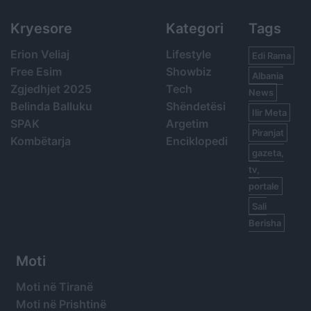
Kryesore
Kategori
Tags
Erion Veliaj
Lifestyle
Edi Rama
Free Esim
Showbiz
Albania
Zgjedhjet 2025
Tech
News
Belinda Balluku
Shëndetësi
Ilir Meta
SPAK
Argetim
Piranjat
Kombëtarja
Enciklopedi
gazeta,
tv,
portale
Sali
Berisha
Moti
Moti në Tiranë
Moti në Prishtinë