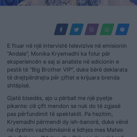
E ftuar në një intervistë televizive në emisionin
“Andale”, Monika Kryemadhi ka folur për
eksperiencën e saj si analiste në edicionin e
pestë të “Big Brother VIP”, duke bërë deklarata
të drejtpërdrejta për çiftet e krijuara brenda
shtëpisë.
Gjatë bisedës, ajo u përball me një pyetje
pikante: cili çift mendon se nuk do të zgjasë
pas përfundimit të spektaklit. Pa hezitim,
Kryemadhi përmendi dy ish-banorë, duke vënë
në dyshim vazhdimësinë e lidhjes mes Mateo