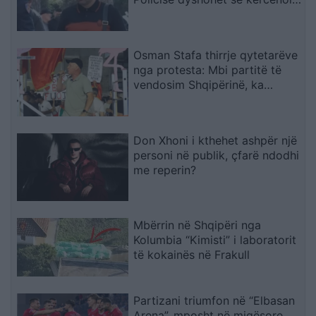
kamerierin dhe administratorin
Osman Stafa thirrje qytetarëve
nga protesta: Mbi partitë të
vendosim Shqipërinë, ka
ardhur koha e brezit të ri
Don Xhoni i kthehet ashpër një
personi në publik, çfarë ndodhi
me reperin?
Mbërrin në Shqipëri nga
Kolumbia “Kimisti” i laboratorit
të kokainës në Frakull
Partizani triumfon në “Elbasan
Arena”, mposht në miqësore