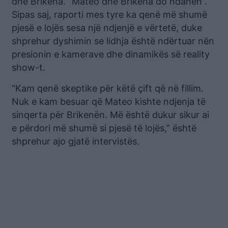
dhe Brikena. “Mateo dhe Brikena do ndahen”.
Sipas saj, raporti mes tyre ka qenë më shumë
pjesë e lojës sesa një ndjenjë e vërtetë, duke
shprehur dyshimin se lidhja është ndërtuar nën
presionin e kamerave dhe dinamikës së reality
show-t.
“Kam qenë skeptike për këtë çift që në fillim.
Nuk e kam besuar që Mateo kishte ndjenja të
sinqerta për Brikenën. Më është dukur sikur ai
e përdori më shumë si pjesë të lojës,” është
shprehur ajo gjatë intervistës.