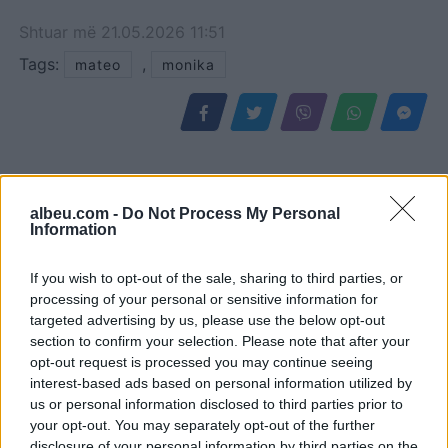
Shtuar
më
21.05.2026 11:51
Tags:
,
mateo
monika
albeu.com -
Do Not Process My Personal
Information
If you wish to opt-out of the sale, sharing to third parties, or
processing of your personal or sensitive information for
targeted advertising by us, please use the below opt-out
section to confirm your selection. Please note that after your
Infermierja shqiptare në
Osman Stafa thirrje
opt-out request is processed you may continue seeing
Itali shpërthen në lot në
qytetarëve nga protesta:
interest-based ads based on personal information utilized by
protestë: Pacientët
Mbi partitë të vendosim
us or personal information disclosed to third parties prior to
detyrohen të kërkojnë
Shqipërinë, ka ardhur
your opt-out. You may separately opt-out of the further
kurim jashtë vendit
koha e brezit të ri
disclosure of your personal information by third parties on the