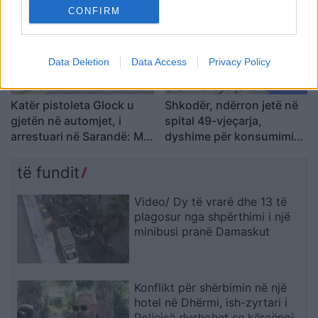
largimin e tij
CONFIRM
Data Deletion
Data Access
Privacy Policy
Katër pistoleta Glock u
Shkodër, ndërron jetë në
gjetën në automjet, i
spital 49-vjeçarja,
arrestuari në Sarandë: Më
dyshime për konsumimin
thanë se ishin lodra
e një sasie të madhe
ilaçesh
të fundit
Video/ Dy të vrarë dhe 13 të
plagosur nga shpërthimi i një
minibusi pranë Damaskut
Konflikt për shërbimin në një
hotel në Dhërmi, ish-zyrtari i
Policisë dyshohet se kërcënoi