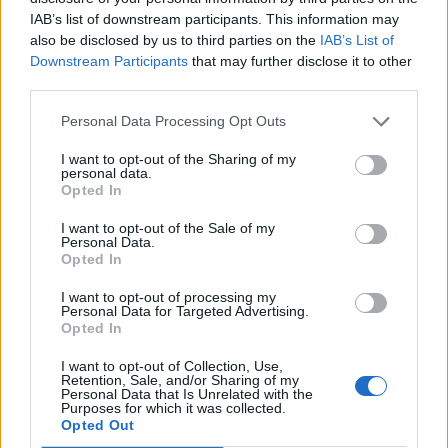
IAB’s list of downstream participants. This information may
also be disclosed by us to third parties on the
IAB’s List of
Downstream Participants
that may further disclose it to other
third parties.
Mbërrin në Shqipëri nga
Personal Data Processing Opt Outs
Don Xhoni i kthehet
Kolumbia “Kimisti” i
ashpër një personi në
I want to opt-out of the Sharing of my
laboratorit të kokainës në
personal data.
publik, çfarë ndodhi me
Frakull
Opted In
reperin?
I want to opt-out of the Sale of my
Personal Data.
Opted In
I want to opt-out of processing my
Personal Data for Targeted Advertising.
Opted In
Qytetarët mblidhen në
Miri rrëfen si ka ndryshuar
I want to opt-out of Collection, Use,
Retention, Sale, and/or Sharing of my
sheshin “Skënderbej” në
jeta e familjes së tij pas
Personal Data that Is Unrelated with the
Purposes for which it was collected.
ditën e 68-të të protestës
daljes nga Big Brother
Opted Out
kundër Ramës, kërkojnë