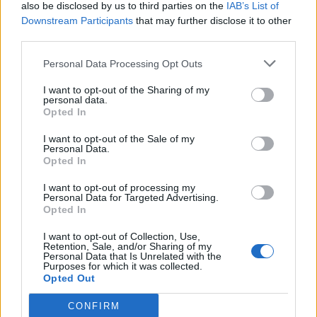
zhvillimi i IA, bazë për
also be disclosed by us to third parties on the
IAB’s List of
sistem modern në
Downstream Participants
that may further disclose it to other
shëndetësi
third parties.
Personal Data Processing Opt Outs
I want to opt-out of the Sharing of my
personal data.
Opted In
I want to opt-out of the Sale of my
Personal Data.
Opted In
I want to opt-out of processing my
Personal Data for Targeted Advertising.
Opted In
I want to opt-out of Collection, Use,
Retention, Sale, and/or Sharing of my
Personal Data that Is Unrelated with the
Purposes for which it was collected.
Shtuar
më
21.05.2026 11:54
Opted Out
Tags:
,
,
EVIS SALA
shendetesia
spitali i
CONFIRM
Lushnjes