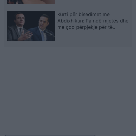
Kurti për bisedimet me
Abdixhikun: Pa ndërmjetës dhe
me çdo përpjekje për të
evituar zgjedhjet e reja