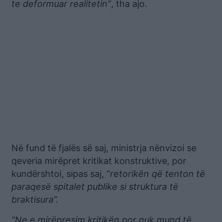
te deformuar realitetin”
, tha ajo.
Në fund të fjalës së saj, ministrja nënvizoi se
qeveria mirëpret kritikat konstruktive, por
kundërshtoi, sipas saj, “
retorikën që tenton të
paraqesë spitalet publike si struktura të
braktisura”.
“Ne e mirëpresim kritikën por nuk mund të