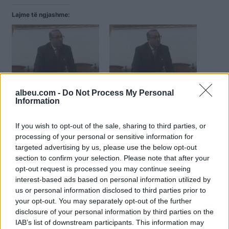
Lajme të ngjashme:
E di Evis Sala çfarë ndodh
Saimir Korreshi: I keni
në spitale? Korreshi: Ka
kategorizuar deputetët,
albeu.com -
Do Not Process My Personal
braktisur Kuvendin,
ne fshatarëve s’na vjen
Information
njoftojeni që i ka kaluar
radha, nuk pret spitali i
rroga
Lushnjes kur ta ketë
If you wish to opt-out of the sale, sharing to third parties, or
terezinë shoqja ministre
processing of your personal or sensitive information for
për interpelancë
targeted advertising by us, please use the below opt-out
section to confirm your selection. Please note that after your
opt-out request is processed you may continue seeing
interest-based ads based on personal information utilized by
us or personal information disclosed to third parties prior to
your opt-out. You may separately opt-out of the further
Sala takim me homologun
disclosure of your personal information by third parties on the
e Katarit: Digjitalizimi dhe
IAB’s list of downstream participants. This information may