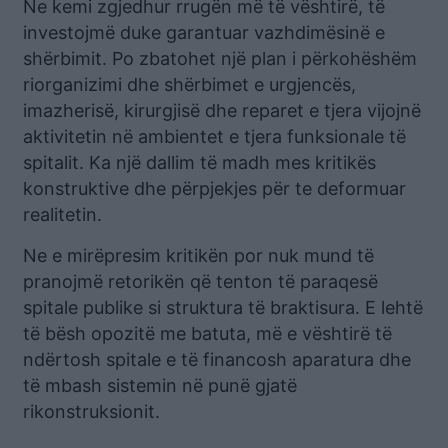
Ne kemi zgjedhur rrugën më të vështirë, të
investojmë duke garantuar vazhdimësinë e
shërbimit. Po zbatohet një plan i përkohëshëm
riorganizimi dhe shërbimet e urgjencës,
imazherisë, kirurgjisë dhe reparet e tjera vijojnë
aktivitetin në ambientet e tjera funksionale të
spitalit. Ka një dallim të madh mes kritikës
konstruktive dhe përpjekjes për te deformuar
realitetin.
Ne e mirëpresim kritikën por nuk mund të
pranojmë retorikën që tenton të paraqesë
spitale publike si struktura të braktisura. E lehtë
të bësh opozitë me batuta, më e vështirë të
ndërtosh spitale e të financosh aparatura dhe
të mbash sistemin në punë gjatë
rikonstruksionit.