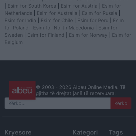
|
Esim for South Korea
|
Esim for Austria
|
Esim for
Netherlands
|
Esim for Australia
|
Esim for Russia
|
Esim for India
|
Esim for Chile
|
Esim for Peru
|
Esim
for Poland
|
Esim for North Macedonia
|
Esim for
Sweden
|
Esim for Finland
|
Esim for Norway
|
Esim for
Belgium
© 2003 -
2026 Albeu Online Media. Të
gjitha të drejtat janë të rezervuara!
Search
Kryesore
Kategori
Tags