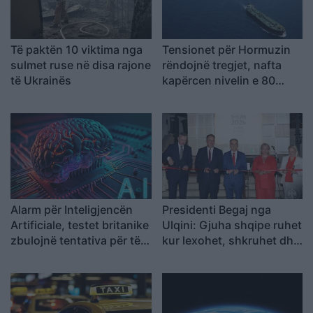
Të paktën 10 viktima nga
Tensionet për Hormuzin
sulmet ruse në disa rajone
rëndojnë tregjet, nafta
të Ukrainës
kapërcen nivelin e 80
dollarëve
Alarm për Inteligjencën
Presidenti Begaj nga
Artificiale, testet britanike
Ulqini: Gjuha shqipe ruhet
zbulojnë tentativa për të
kur lexohet, shkruhet dhe
mashtruar njerëzit
u përcillet fëmijëve