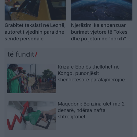
Grabitet taksisti në Lezhë,
Njerëzimi ka shpenzuar
autorët i vjedhin para dhe
burimet vjetore të Tokës
sende personale
dhe po jeton në “borxh”
ekologjik
të fundit
Kriza e Ebolës thellohet në
Kongo, punonjësit
shëndetësorë paralajmërojnë
bojkot për pagat e
prapambetura
Maqedoni: Benzina ulet me 2
denarë, ndërsa nafta
shtrenjtohet