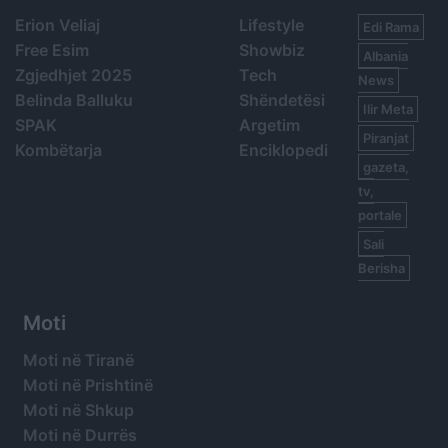
Erion Veliaj
Lifestyle
Edi Rama
Free Esim
Showbiz
Albania
Zgjedhjet 2025
Tech
News
Belinda Balluku
Shëndetësi
Ilir Meta
SPAK
Argetim
Piranjat
Kombëtarja
Enciklopedi
gazeta,
tv,
portale
Sali
Berisha
Moti
Moti në Tiranë
Moti në Prishtinë
Moti në Shkup
Moti në Durrës