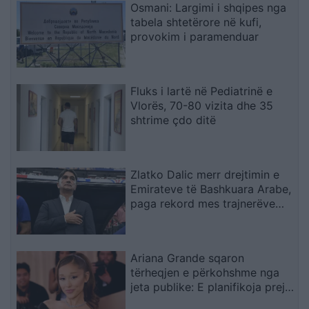
Osmani: Largimi i shqipes nga
tabela shtetërore në kufi,
provokim i paramenduar
Fluks i lartë në Pediatrinë e
Vlorës, 70-80 vizita dhe 35
shtrime çdo ditë
Zlatko Dalic merr drejtimin e
Emirateve të Bashkuara Arabe,
paga rekord mes trajnerëve
kroatë
Ariana Grande sqaron
tërheqjen e përkohshme nga
jeta publike: E planifikoja prej
kohësh