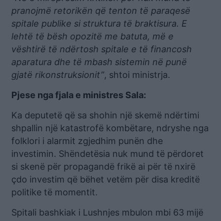
pranojmë retorikën që tenton të paraqesë
spitale publike si struktura të braktisura. E
lehtë të bësh opozitë me batuta, më e
vështirë të ndërtosh spitale e të financosh
aparatura dhe të mbash sistemin në punë
gjatë rikonstruksionit”
, shtoi ministrja.
Pjese nga fjala e ministres Sala:
Ka deputetë që sa shohin një skemë ndërtimi
shpallin një katastrofë kombëtare, ndryshe nga
folklori i alarmit zgjedhim punën dhe
investimin. Shëndetësia nuk mund të përdoret
si skenë për propagandë frikë ai për të nxirë
çdo investim që bëhet vetëm për disa kreditë
politike të momentit.
Spitali bashkiak i Lushnjes mbulon mbi 63 mijë