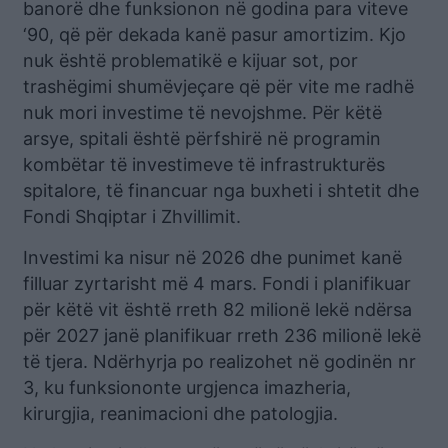
banorë dhe funksionon në godina para viteve
‘90, që për dekada kanë pasur amortizim. Kjo
nuk është problematikë e kijuar sot, por
trashëgimi shumëvjeçare që për vite me radhë
nuk mori investime të nevojshme. Për këtë
arsye, spitali është përfshirë në programin
kombëtar të investimeve të infrastrukturës
spitalore, të financuar nga buxheti i shtetit dhe
Fondi Shqiptar i Zhvillimit.
Investimi ka nisur në 2026 dhe punimet kanë
filluar zyrtarisht më 4 mars. Fondi i planifikuar
për këtë vit është rreth 82 milionë lekë ndërsa
për 2027 janë planifikuar rreth 236 milionë lekë
të tjera. Ndërhyrja po realizohet në godinën nr
3, ku funksiononte urgjenca imazheria,
kirurgjia, reanimacioni dhe patologjia.