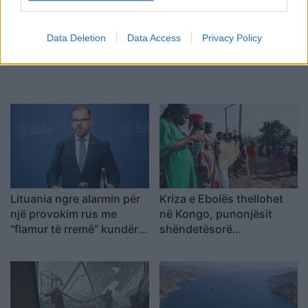
Data Deletion
Data Access
Privacy Policy
Lituania ngre alarmin për
Kriza e Ebolës thellohet
një provokim rus me
në Kongo, punonjësit
“flamur të rremë” kundër
shëndetësorë
NATO-s
paralajmërojnë bojkot për
pagat e prapambetura