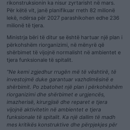
rikonstruksionin ka nisur zyrtarisht në mars.
Për këtë vit, janë planifikuar rreth 82 milionë
lekë, ndërsa për 2027 parashikohen edhe 236
milionë të tjera.
Ministrja bëri të ditur se është hartuar një plan i
përkohshëm riorganizimi, në mënyrë që
shërbimet të vijojnë normalisht në ambientet e
tjera funksionale të spitalit.
“Ne kemi zgjedhur rrugën më të vështirë, të
investojmë duke garantuar vazhdimësinë e
shërbimit. Po zbatohet një plan i përkohëshëm
riorganizimi dhe shërbimet e urgjencës,
imazherisë, kirurgjisë dhe reparet e tjera
vijojnë aktivitetin në ambientet e tjera
funksionale të spitalit. Ka një dallim të madh
mes kritikës konstruktive dhe përpjekjes për