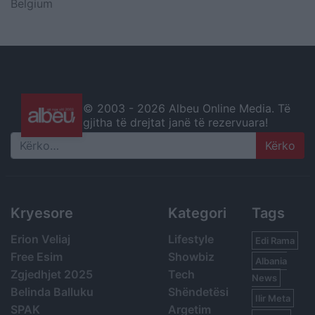
Belgium
© 2003 -
2026 Albeu Online Media. Të
gjitha të drejtat janë të rezervuara!
Search
Kryesore
Kategori
Tags
Erion Veliaj
Lifestyle
Edi Rama
Free Esim
Showbiz
Albania
Zgjedhjet 2025
Tech
News
Belinda Balluku
Shëndetësi
Ilir Meta
SPAK
Argetim