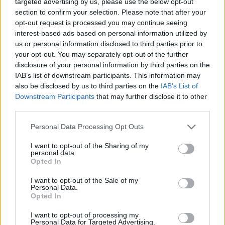
targeted advertising by us, please use the below opt-out
section to confirm your selection. Please note that after your
opt-out request is processed you may continue seeing
interest-based ads based on personal information utilized by
us or personal information disclosed to third parties prior to
your opt-out. You may separately opt-out of the further
disclosure of your personal information by third parties on the
IAB’s list of downstream participants. This information may
also be disclosed by us to third parties on the
IAB’s List of
Downstream Participants
that may further disclose it to other
third parties.
Personal Data Processing Opt Outs
I want to opt-out of the Sharing of my
personal data.
Opted In
I want to opt-out of the Sale of my
Personal Data.
Opted In
Esim for Global
|
Esim for Europe
|
Esim for Caribbean
|
Esim for USA
|
Esim for Italy
|
Esim for Spain
|
Esim
I want to opt-out of processing my
Personal Data for Targeted Advertising.
for Turkey
|
Esim for Germany
|
Esim for Greece
|
Esim