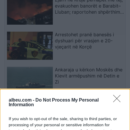
evakuohen banorët e Barabit–
Lluban; raportohen shpërthime
armatimesh
Arrestohet pranë banesës i
dyshuari për vrasjen e 20-
vjeçarit në Korçë
Ankaraja u kërkon Moskës dhe
Kievit armëpushim në Detin e
Zi
albeu.com -
Do Not Process My Personal
Al-Ahli synon transferimin e
Information
mesfushorit të Barcelonës,
Marc Casado
If you wish to opt-out of the sale, sharing to third parties, or
processing of your personal or sensitive information for