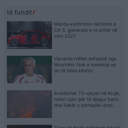
të fundit
Mazda konfirmon rikthimin e
CX-3, gjenerata e re pritet në
vitin 2027
Valverde rrëfen befasinë nga
Mourinho: Nuk e mendoja se
do të ishte kështu
Arrestohet 73-vjeçari në Krujë,
ndezi zjarr për të djegur barin
dhe flakët u përhapën drejt
malit
Zjarri në Krujë përhapet më tej,