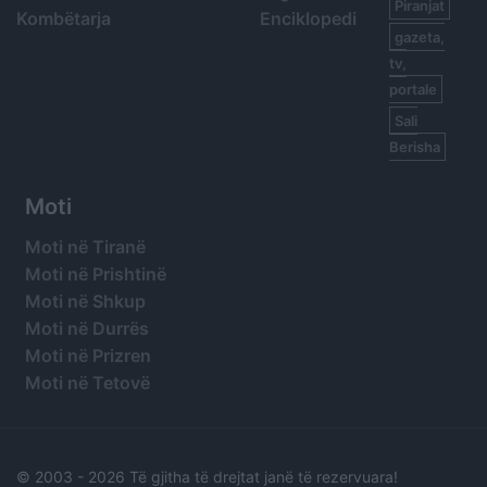
Piranjat
Kombëtarja
Enciklopedi
gazeta,
tv,
portale
Sali
Berisha
Moti
Moti në Tiranë
Moti në Prishtinë
Moti në Shkup
Moti në Durrës
Moti në Prizren
Moti në Tetovë
© 2003 -
2026 Të gjitha të drejtat janë të rezervuara!