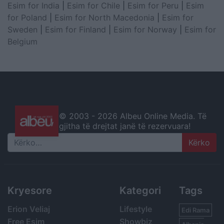
Esim for India
|
Esim for Chile
|
Esim for Peru
|
Esim
for Poland
|
Esim for North Macedonia
|
Esim for
Sweden
|
Esim for Finland
|
Esim for Norway
|
Esim for
Belgium
© 2003 -
2026 Albeu Online Media. Të
gjitha të drejtat janë të rezervuara!
Search
Kryesore
Kategori
Tags
Erion Veliaj
Lifestyle
Edi Rama
Free Esim
Showbiz