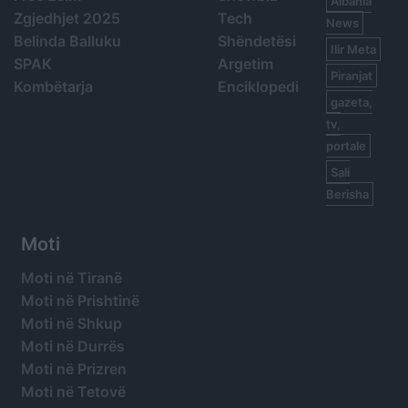
Albania
Zgjedhjet 2025
Tech
News
Belinda Balluku
Shëndetësi
Ilir Meta
SPAK
Argetim
Piranjat
Kombëtarja
Enciklopedi
gazeta,
tv,
portale
Sali
Berisha
Moti
Moti në Tiranë
Moti në Prishtinë
Moti në Shkup
Moti në Durrës
Moti në Prizren
Moti në Tetovë