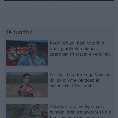
të fundit
Rodri refuzoi Real Madridin
dhe zgjodhi Barcelonën,
zbardhen tri arsyet e vendimit
Arsenali heq dorë nga Vinicius
Jr., synon me vendosmëri
sulmuesin e Evertonit
Aksident fatal në Gjermani,
humbin jetën tre anëtarë të një
familjeje nga Ferizaji që po