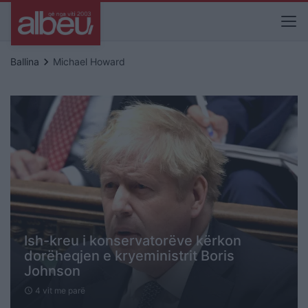
keyboard_arrow_right
Ballina
Michael Howard
Ish-kreu i konservatorëve kërkon
dorëheqjen e kryeministrit Boris
Johnson
4 vit me parë
schedule