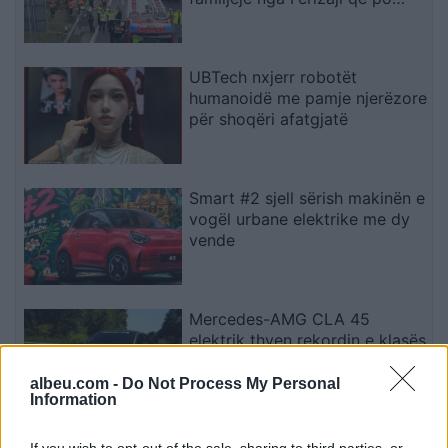
ktheheshin nga Kosova
UBTech nxjerr robotët
humanoidë me pamje njerëzore
për shoqëri afatgjatë
Smart #2 sjell sërish makinën e
vogël urbane elektrike me dy
vende
Mercedes-AMG CLA 45
elektrik thyen rekordin e klasës
së tij në Nürburgring
albeu.com -
Do Not Process My Personal
Information
Teleskopi më i fuqishëm diellor
If you wish to opt-out of the sale, sharing to third parties, or