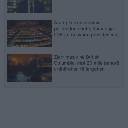
Afati për konstituimin
përfundon sonte, Ramabaja:
LDK-ja po synon presidencën,
ndërsa opozita po bllokon
institucionet
Zjarr masiv në British
Columbia, mbi 20 mijë banorë
urdhërohen të largohen