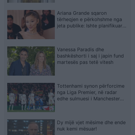
Ariana Grande sqaron
tërheqjen e përkohshme nga
jeta publike: Ishte planifikuar
prej kohësh, jo një vendim
impulsiv
Vanessa Paradis dhe
bashkëshorti i saj i japin fund
martesës pas tetë vitesh
Tottenhami synon përforcime
nga Liga Premier, në radar
edhe sulmuesi i Manchester
Cityt
Dy mijë vjet mësime dhe ende
nuk kemi mësuar!