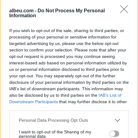
ende nuk kemi mësuar!
Columbia, mbi 20 mijë
albeu.com -
Do Not Process My Personal
banorë urdhërohen të
Information
largohen
If you wish to opt-out of the sale, sharing to third parties, or
processing of your personal or sensitive information for
targeted advertising by us, please use the below opt-out
section to confirm your selection. Please note that after your
opt-out request is processed you may continue seeing
interest-based ads based on personal information utilized by
Hetimet për dosjen
Vrasja e katër studentëve
us or personal information disclosed to third parties prior to
“Balluku”/ SPAK ushtron
në Idaho që tronditi
your opt-out. You may separately opt-out of the further
kontrolle në kompaninë
SHBA-në rikthehet në
disclosure of your personal information by third parties on the
“Atelier 4”, sekuestrohet
qendër të vëmendjes
IAB’s list of downstream participants. This information may
also be disclosed by us to third parties on the
IAB’s List of
projekti i arredimit të vilës
Downstream Participants
that may further disclose it to other
luksoze
third parties.
Personal Data Processing Opt Outs
I want to opt-out of the Sharing of my
personal data.