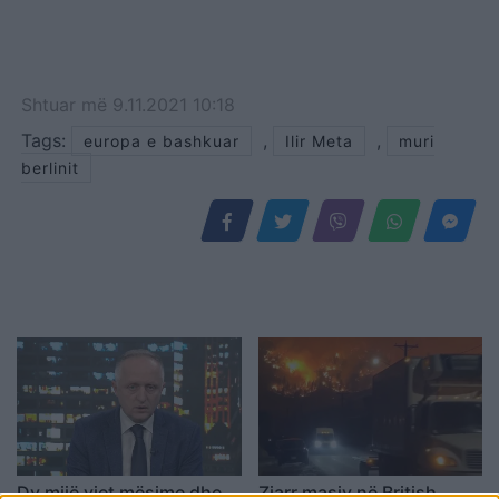
Shtuar
më
9.11.2021 10:18
Tags:
,
,
europa e bashkuar
Ilir Meta
muri
berlinit
Dy mijë vjet mësime dhe
Zjarr masiv në British