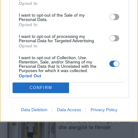
Netanyahu refuzon planin
Anije romake 2100-
Opted In
amerikan për Gazën:
vjeçare me qindra amfora
Tërheqja izraelite
vere del në dritë në brigjet
I want to opt-out of the Sale of my
Personal Data.
kushtëzohet me
e Siçilisë
Opted In
çarmatimin e Hamasit
I want to opt-out of processing my
Personal Data for Targeted Advertising.
Opted In
I want to opt-out of Collection, Use,
Retention, Sale, and/or Sharing of my
Personal Data that Is Unrelated with the
Purposes for which it was collected.
FOTOLAJM/ Deklaratat e
Dy shpërthime tronditin
Opted Out
Zelenskyt për Kosovën,
Kolumbinë, një polic vritet
Prishtina heq banderolën
nga droni me eksploziv
CONFIRM
gjigande me mbishkrimin
‘Free Ukraine’
të fundit
Data Deletion
Data Access
Privacy Policy
Fluks në Pediatrinë e Vlorës,
70-80 vizita ditore nga virozat
dhe alergjitë te fëmijët