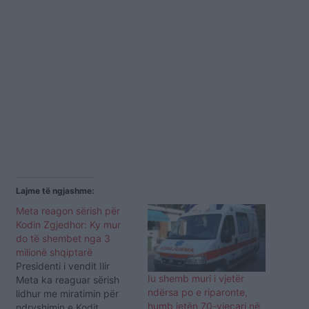
Lajme të ngjashme:
Meta reagon sërish për
Kodin Zgjedhor: Ky mur
do të shembet nga 3
milionë shqiptarë
Presidenti i vendit Ilir
Iu shemb muri i vjetër
Meta ka reaguar sërish
ndërsa po e riparonte,
lidhur me miratimin për
humb jetën 70-vjeçari në
ndryshimin e Kodit