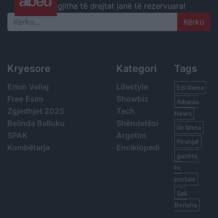
gjitha të drejtat janë të rezervuara!
Search
Kryesore
Kategori
Tags
Erion Veliaj
Lifestyle
Edi Rama
Free Esim
Showbiz
Albania
Zgjedhjet 2025
Tech
News
Belinda Balluku
Shëndetësi
Ilir Meta
SPAK
Argetim
Piranjat
Kombëtarja
Enciklopedi
gazeta,
tv,
portale
Sali
Berisha