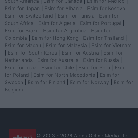
South America
|
Esim for Canada
|
Esim for Mexico
|
Esim for Japan
|
Esim for Albania
|
Esim for Kosovo
|
Esim for Switzerland
|
Esim for Tunisia
|
Esim for
South Africa
|
Esim for Algeria
|
Esim for Portugal
|
Esim for Brazil
|
Esim for Argentina
|
Esim for
Colombia
|
Esim for Hong Kong
|
Esim for Thailand
|
Esim for Macau
|
Esim for Malaysia
|
Esim for Vietnam
|
Esim for South Korea
|
Esim for Austria
|
Esim for
Netherlands
|
Esim for Australia
|
Esim for Russia
|
Esim for India
|
Esim for Chile
|
Esim for Peru
|
Esim
for Poland
|
Esim for North Macedonia
|
Esim for
Sweden
|
Esim for Finland
|
Esim for Norway
|
Esim for
Belgium
© 2003 -
2026 Albeu Online Media. Të