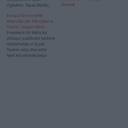
Delvinë
Zgjedhor. Sipas Metës,
populli shqiptar do të jetë
Europa Nostra letër
në lartësinë që e kërkon
Aleancës për Mbrojtjen e
detyra, dhe në 25 Prill do
Teatrit, reagon Meta
ndëshkojë me votë këtë
Presidenti Ilir Meta ka
qeverisje. "Ky mur do
shfaqur publikisht tashmë
shembet nga tre milion
mbështetjen e tij për
shqiptarë në 25 Prill,…
Teatrin ndaj dhe këtë
herë kë përshëndetur
letrën që “Europa Nostra”
i ka dërguar “Aleancës
për Mbrojtjen e Teatrit”,
një javë pas shembjes.
Meta shprehet se ndan të
njëjtin qëndrim me
“Europa Nostra”-n duke
cituar një fjali nga
qëndrimi…