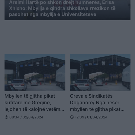
Arsimi i lartë po shkon drejt humnerës, Erisa
Xhixho: Mbyllja e qindra shkollave rrezikon të
pasohet nga mbyllja e Universiteteve
Mbyllen të gjitha pikat
Greva e Sindikatës
kufitare me Greqinë,
Doganore/ Nga nesër
lejohen të kalojnë vetëm
mbyllen të gjitha pikat
këmbësorët
kufitare me Greqinë
08:34 / 02/04/2024
12:09 / 01/04/2024
schedule
schedule