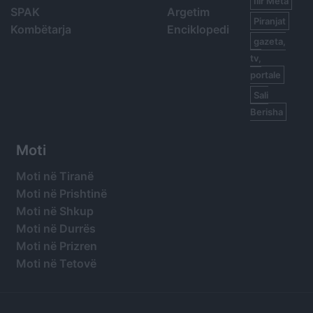
Ilir Meta
SPAK
Argetim
Piranjat
Kombëtarja
Enciklopedi
gazeta,
tv,
portale
Sali
Berisha
Moti
Moti në Tiranë
Moti në Prishtinë
Moti në Shkup
Moti në Durrës
Moti në Prizren
Moti në Tetovë