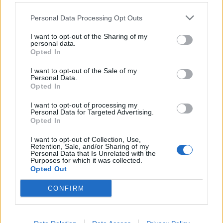
Gjykata gjermane shpall të
Personal Data Processing Opt Outs
paligjshëm përdorimin e
këngëve të mbrojtura nga
I want to opt-out of the Sharing of my
Suno
personal data.
Opted In
I want to opt-out of the Sale of my
Gjatë testeve të sigurisë,
Personal Data.
modelet e AI-së hynë në
Opted In
sistemet reale të tri kompanive
I want to opt-out of processing my
Personal Data for Targeted Advertising.
Opted In
Interi fiton ndaj Juventusit, por
I want to opt-out of Collection, Use,
Chivu paralajmëron: Na duhet
Retention, Sale, and/or Sharing of my
ende kohë
Personal Data that Is Unrelated with the
Purposes for which it was collected.
Opted Out
CONFIRM
Vrasja në Korçë/ 20-vjeçari u
ndoq me kallashnikov dhe u
ekzekutua në një pallat, autori i