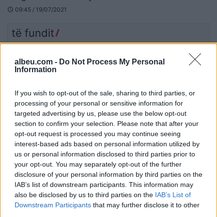
lokaleve
09:45 / 19/07/2021
schedule
të fundit
Rama: 1.100 gjoba për shpejtësi
albeu.com -
Do Not Process My Personal
brenda një jave, kamerat e
Information
trafikut pritet të nisin së shpejti
monitorimin
If you wish to opt-out of the sale, sharing to third parties, or
processing of your personal or sensitive information for
Arrestohen dy të dyshuar për
targeted advertising by us, please use the below opt-out
ndezjen e zjarreve në
section to confirm your selection. Please note that after your
Makedonski Brod dhe Dollnen
opt-out request is processed you may continue seeing
interest-based ads based on personal information utilized by
us or personal information disclosed to third parties prior to
your opt-out. You may separately opt-out of the further
Për herë të parë, inteligjenca
disclosure of your personal information by third parties on the
artificiale përdoret për
IAB’s list of downstream participants. This information may
projektimin e viruseve të rinj
also be disclosed by us to third parties on the
IAB’s List of
Downstream Participants
that may further disclose it to other
third parties.