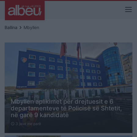
keyboard_arrow_right
Ballina
Mbyllen
Mbyllen aplikimet për drejtuesit e 6
departamenteve të Policisë së Shtetit,
në garë 9 kandidatë
3 javë me parë
schedule