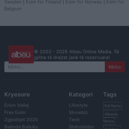
Sweden
|
Esim for Finland
|
Esim for Norway
|
Esim for
Belgium
© 2003 -
2026 Albeu Online Media. Të
gjitha të drejtat janë të rezervuara!
Search
Kryesore
Kategori
Tags
Erion Veliaj
Lifestyle
Edi Rama
Free Esim
Showbiz
Albania
Zgjedhjet 2025
Tech
News
Belinda Balluku
Shëndetësi