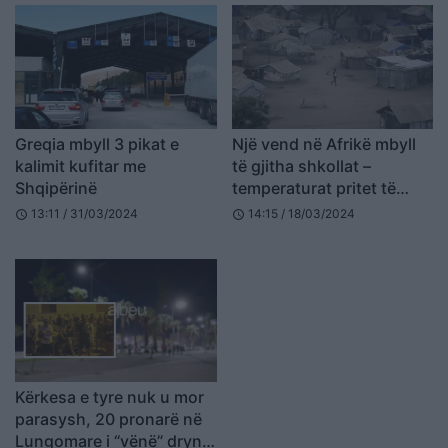
Greqia mbyll 3 pikat e
Një vend në Afrikë mbyll
kalimit kufitar me
të gjitha shkollat –
Shqipërinë
temperaturat pritet të
arrijnë në 45 gradë
13:11 / 31/03/2024
14:15 / 18/03/2024
schedule
schedule
Celsius
Kërkesa e tyre nuk u mor
parasysh, 20 pronarë në
Lungomare i “vënë” drynin