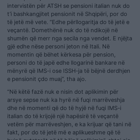
intervistën për ATSH se pensioni italian nuk do
t’i bashkangjitet pensionit në Shqipëri, por do
të jetë më vete. “Edhe përllogaritja do të jetë e
veçantë. Domethënë nuk do të ndikojë në
shumën që merr nga secila nga vendet. E njëjta
gjë edhe nëse personi jeton në Itali. Në
momentin që bëhet kërkesa për pension,
personi do të japë edhe llogarinë bankare në
mënyrë që IMS-i ose ISSH-ja të bëjnë derdhjen
e pensionit çdo muaj”, tha ajo.
“Në këtë fazë nuk e nisin dot aplikimin për
arsye sepse nuk ka hyrë në fuqi marrëveshja
dhe në momenti që do të hyjë në fuqi IMS-i
italian do të krijojë një hapësirë të veçantë
vetëm për marrëveshjen, e ka krijuar që tani në
fakt, por do të jetë më e aplikueshme që të