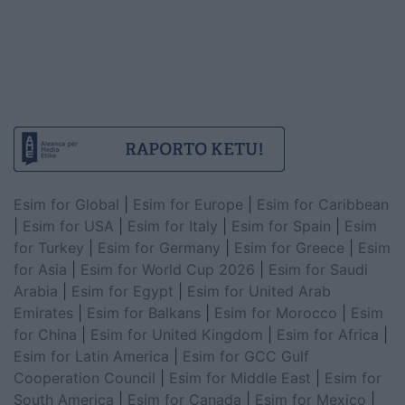
Esim for Global
|
Esim for Europe
|
Esim for Caribbean
|
Esim for USA
|
Esim for Italy
|
Esim for Spain
|
Esim
for Turkey
|
Esim for Germany
|
Esim for Greece
|
Esim
for Asia
|
Esim for World Cup 2026
|
Esim for Saudi
Arabia
|
Esim for Egypt
|
Esim for United Arab
Emirates
|
Esim for Balkans
|
Esim for Morocco
|
Esim
for China
|
Esim for United Kingdom
|
Esim for Africa
|
Esim for Latin America
|
Esim for GCC Gulf
Cooperation Council
|
Esim for Middle East
|
Esim for
South America
|
Esim for Canada
|
Esim for Mexico
|