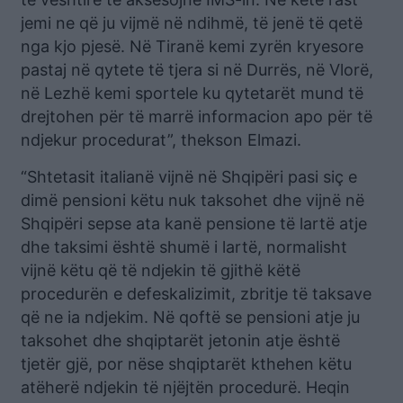
jemi ne që ju vijmë në ndihmë, të jenë të qetë
nga kjo pjesë. Në Tiranë kemi zyrën kryesore
pastaj në qytete të tjera si në Durrës, në Vlorë,
në Lezhë kemi sportele ku qytetarët mund të
drejtohen për të marrë informacion apo për të
ndjekur procedurat”, thekson Elmazi.
“Shtetasit italianë vijnë në Shqipëri pasi siç e
dimë pensioni këtu nuk taksohet dhe vijnë në
Shqipëri sepse ata kanë pensione të lartë atje
dhe taksimi është shumë i lartë, normalisht
vijnë këtu që të ndjekin të gjithë këtë
procedurën e defeskalizimit, zbritje të taksave
që ne ia ndjekim. Në qoftë se pensioni atje ju
taksohet dhe shqiptarët jetonin atje është
tjetër gjë, por nëse shqiptarët kthehen këtu
atëherë ndjekin të njëjtën procedurë. Heqin