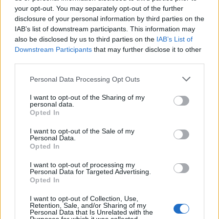
se të fillojë marrëveshja”, përfundoi Elmazi.
your opt-out. You may separately opt-out of the further
disclosure of your personal information by third parties on the
Legjislacioni italian rregullon të ashtuquajturit
IAB’s list of downstream participants. This information may
also be disclosed by us to third parties on the
IAB’s List of
“institute të patronatit”, që mbështesin
Downstream Participants
that may further disclose it to other
qytetarët përmes shërbimeve sociale. ITAL –
third parties.
Instituti për Tutelën dhe Asistencën e
Punëtorëve – është krijuar nga UIL (Unioni
Personal Data Processing Opt Outs
Italian i Punës), që prej 70 vjetësh vepron në
I want to opt-out of the Sharing of my
Itali dhe jashtë saj në shërbim të personave:
personal data.
Opted In
punëtorë, pensionistë, të rinj, të papunë,
emigrantë, italianë në emigracion.
I want to opt-out of the Sale of my
Personal Data.
Opted In
Veprimtaria e patronateve monitorohet nga
Ministria e Punës në Itali e cila është edhe
I want to opt-out of processing my
Personal Data for Targeted Advertising.
financuese ekskluzive e tyre. Janë rreth 1600
Opted In
seli dhe pika kontakti ITAL, të shpërndara në
I want to opt-out of Collection, Use,
territorin italian dhe në botë, në dispozicion të
Retention, Sale, and/or Sharing of my
Personal Data that Is Unrelated with the
atyre që kanë nevojë për asistencë me qëllim