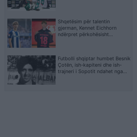
Shqetësim për talentin
gjerman, Kennet Eichhorn
ndërpret përkohësisht
karrierën për arsye
shëndetësore
Futbolli shqiptar humbet Besnik
Çotën, ish-kapiteni dhe ish-
trajneri i Sopotit ndahet nga
jeta në moshën 56-vjeçare