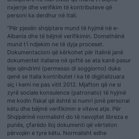
nxjerrje dhe verifikim të kontributeve që
personi ka derdhur në Itali.
“Për pjesën shqiptare mund të hyjmë në e-
Albania dhe të bëjmë verifikimin. Domethënë
mund t’i ndjekim ne të dyja proceset.
Dokumentacioni që kërkohet për Italinë janë
dokumentet italiane në qoftë se ata kanë pasur
leje qëndrimi (permesso di soggiorno) duke
qenë se Italia kontributet i ka të digjitalizuara
siç i kemi ne pas vitit 2012. Mjafton që ne si
zyrë sociale konsulence (patronato) të hyjmë
me kodin fiskal që është si numri jonë personal
këtu dhe bëjmë verifikimin e viteve atje. Për
Shqipërinë normalisht do të nevojitet libreza e
punës, çfarëdo lloj dokumenti që vërteton
përvojën e tyre këtu. Normalisht edhe