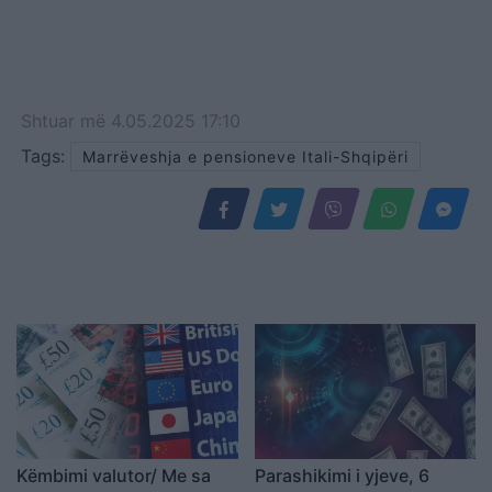
Shtuar
më
4.05.2025 17:10
Tags:
Marrëveshja e pensioneve Itali-Shqipëri
Këmbimi valutor/ Me sa
Parashikimi i yjeve, 6