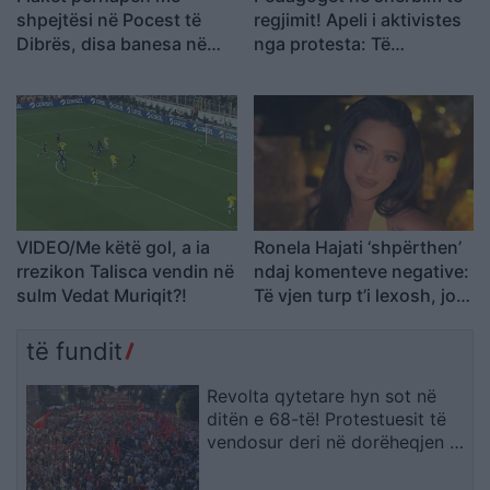
shpejtësi në Pocest të
regjimit! Apeli i aktivistes
Dibrës, disa banesa në
nga protesta: Të
rrezik
bashkohemi për
Shqipërinë që meritojmë
VIDEO/Me këtë gol, a ia
Ronela Hajati ‘shpërthen’
rrezikon Talisca vendin në
ndaj komenteve negative:
sulm Vedat Muriqit?!
Të vjen turp t’i lexosh, jo
më t’i shkruash
të fundit
Revolta qytetare hyn sot në
ditën e 68-të! Protestuesit të
vendosur deri në dorëheqjen e
kryeministrit Rama