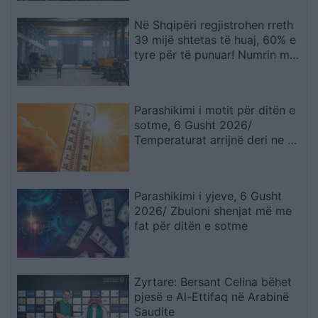
Në Shqipëri regjistrohen rreth
39 mijë shtetas të huaj, 60% e
tyre për të punuar! Numrin më
të madhe të lejeve të qëndrimit
e kanë…
Parashikimi i motit për ditën e
sotme, 6 Gusht 2026/
Temperaturat arrijnë deri ne 38
gradë
Parashikimi i yjeve, 6 Gusht
2026/ Zbuloni shenjat më me
fat për ditën e sotme
Zyrtare: Bersant Celina bëhet
pjesë e Al-Ettifaq në Arabinë
Saudite