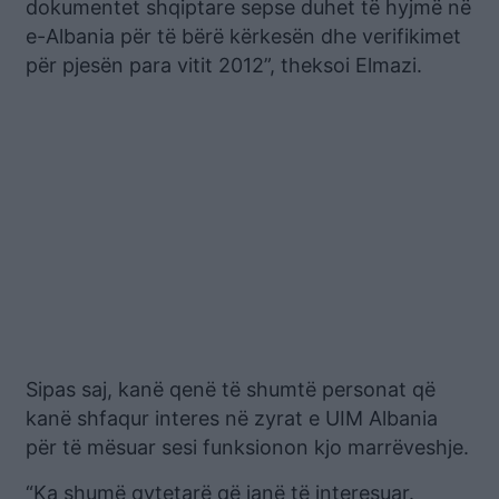
dokumentet shqiptare sepse duhet të hyjmë në
e-Albania për të bërë kërkesën dhe verifikimet
për pjesën para vitit 2012”, theksoi Elmazi.
Sipas saj, kanë qenë të shumtë personat që
kanë shfaqur interes në zyrat e UIM Albania
për të mësuar sesi funksionon kjo marrëveshje.
“Ka shumë qytetarë që janë të interesuar.