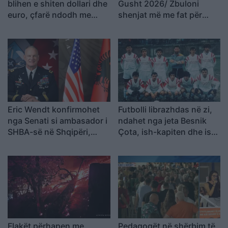
blihen e shiten dollari dhe
Gusht 2026/ Zbuloni
euro, çfarë ndodh me
shenjat më me fat për
monedhat e tjera
ditën e sotme
Eric Wendt konfirmohet
Futbolli librazhdas në zi,
nga Senati si ambasador i
ndahet nga jeta Besnik
SHBA-së në Shqipëri,
Çota, ish-kapiten dhe ish-
emërimi pret firmën e
trajner i Sopotit
Trump
Flakët përhapen me
Pedagogët në shërbim të