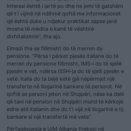
Interesi është i lartë po dhe ne jemi të gatshëm
që t’i vijmë në ndihmë qoftë me informacionet
që është duke u ndjekur praktikat sepse janë
mosha të mëdha e kanë të vështirë
dixhitalizimin”, tha ajo.
Elmazi tha se fillimisht do të merren dy
pensione. “Përsa i përket pjesës italiane do të
merren dy pensione fillimisht, IMS-i do të sjellë
pjesën e vet, ndërsa ISSH-ja do të sjelli pjesën e
vetë. Italia do ta bëjë këtë gjë nëpërmjet një
transferte në llogarinë bankare të personit. Në
qoftë se personi jeton në Shqipëri, nëse ka dalë
që tani në pension në Shqipëri mund të kërkojë
edhe atë italianin dhe do t’i vijë në llogarinë e tij
bankare si një transfertë më vete”.
Përfaqësuesja e UIM Albania theksoi në