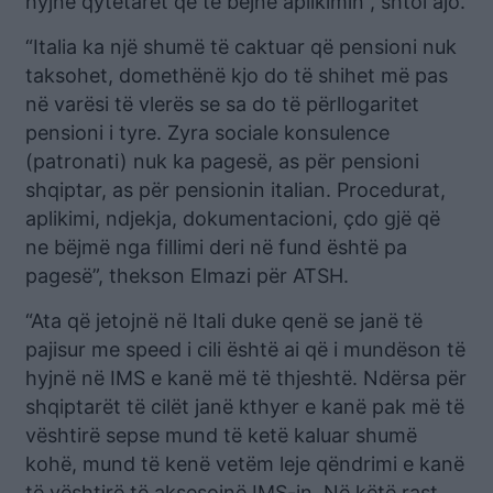
hyjnë qytetarët që të bëjnë aplikimin”, shtoi ajo.
“Italia ka një shumë të caktuar që pensioni nuk
taksohet, domethënë kjo do të shihet më pas
në varësi të vlerës se sa do të përllogaritet
pensioni i tyre. Zyra sociale konsulence
(patronati) nuk ka pagesë, as për pensioni
shqiptar, as për pensionin italian. Procedurat,
aplikimi, ndjekja, dokumentacioni, çdo gjë që
ne bëjmë nga fillimi deri në fund është pa
pagesë”, thekson Elmazi për ATSH.
“Ata që jetojnë në Itali duke qenë se janë të
pajisur me speed i cili është ai që i mundëson të
hyjnë në IMS e kanë më të thjeshtë. Ndërsa për
shqiptarët të cilët janë kthyer e kanë pak më të
vështirë sepse mund të ketë kaluar shumë
kohë, mund të kenë vetëm leje qëndrimi e kanë
të vështirë të aksesojnë IMS-in. Në këtë rast