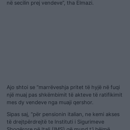
në secilin prej vendeve”, tha Elmazi.
Ajo shtoi se “marrëveshja pritet të hyjë në fuqi
një muaj pas shkëmbimit të akteve të ratifikimit
mes dy vendeve nga muaji qershor.
Sipas saj, “për pensionin italian, ne kemi akses
të drejtpërdrejtë te Instituti i Sigurimeve
Shoqërore në Itali (IMS) që mund t’i bëjmë