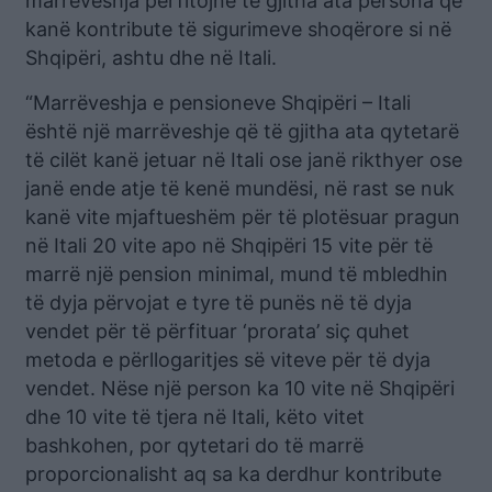
marrëveshja përfitojnë të gjitha ata persona që
kanë kontribute të sigurimeve shoqërore si në
Shqipëri, ashtu dhe në Itali.
“Marrëveshja e pensioneve Shqipëri – Itali
është një marrëveshje që të gjitha ata qytetarë
të cilët kanë jetuar në Itali ose janë rikthyer ose
janë ende atje të kenë mundësi, në rast se nuk
kanë vite mjaftueshëm për të plotësuar pragun
në Itali 20 vite apo në Shqipëri 15 vite për të
marrë një pension minimal, mund të mbledhin
të dyja përvojat e tyre të punës në të dyja
vendet për të përfituar ‘prorata’ siç quhet
metoda e përllogaritjes së viteve për të dyja
vendet. Nëse një person ka 10 vite në Shqipëri
dhe 10 vite të tjera në Itali, këto vitet
bashkohen, por qytetari do të marrë
proporcionalisht aq sa ka derdhur kontribute