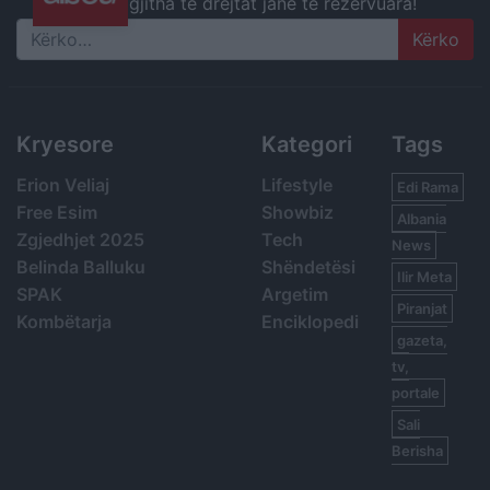
gjitha të drejtat janë të rezervuara!
Search
Kryesore
Kategori
Tags
Erion Veliaj
Lifestyle
Edi Rama
Free Esim
Showbiz
Albania
Zgjedhjet 2025
Tech
News
Belinda Balluku
Shëndetësi
Ilir Meta
SPAK
Argetim
Piranjat
Kombëtarja
Enciklopedi
gazeta,
tv,
portale
Sali
Berisha