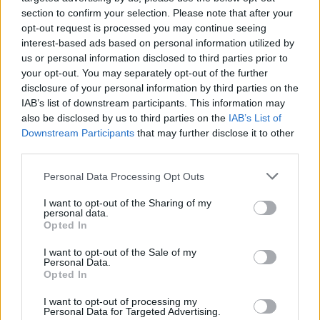
section to confirm your selection. Please note that after your
opt-out request is processed you may continue seeing
interest-based ads based on personal information utilized by
us or personal information disclosed to third parties prior to
your opt-out. You may separately opt-out of the further
disclosure of your personal information by third parties on the
IAB’s list of downstream participants. This information may
also be disclosed by us to third parties on the
IAB’s List of
Downstream Participants
that may further disclose it to other
third parties.
Personal Data Processing Opt Outs
I want to opt-out of the Sharing of my
personal data.
Opted In
I want to opt-out of the Sale of my
Personal Data.
Opted In
Esim for Global
|
Esim for Europe
|
Esim for Caribbean
|
Esim for USA
|
Esim for Italy
|
Esim for Spain
|
Esim
I want to opt-out of processing my
Personal Data for Targeted Advertising.
for Turkey
|
Esim for Germany
|
Esim for Greece
|
Esim