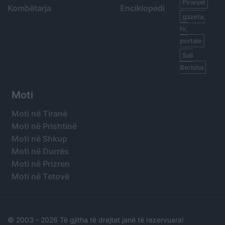
Piranjat
Kombëtarja
Enciklopedi
gazeta,
tv,
portale
Sali
Berisha
Moti
Moti në Tiranë
Moti në Prishtinë
Moti në Shkup
Moti në Durrës
Moti në Prizren
Moti në Tetovë
© 2003 -
2026 Të gjitha të drejtat janë të rezervuara!