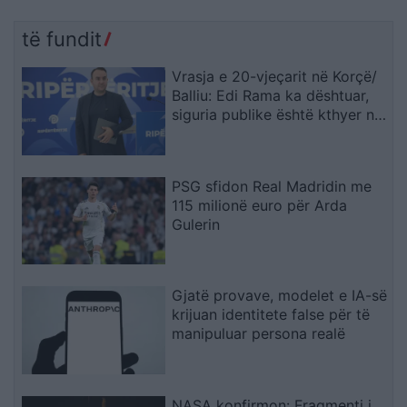
të fundit
Vrasja e 20-vjeçarit në Korçë/
Balliu: Edi Rama ka dështuar,
siguria publike është kthyer në
pasiguri kronike dhe thirrja
“Jepe dorëheqjen” merr tjetër
peshë
PSG sfidon Real Madridin me
115 milionë euro për Arda
Gulerin
Gjatë provave, modelet e IA-së
krijuan identitete false për të
manipuluar persona realë
NASA konfirmon: Fragmenti i