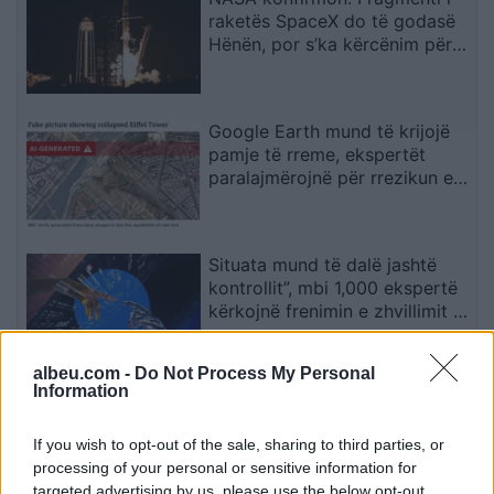
raketës SpaceX do të godasë
Hënën, por s’ka kërcënim për
Tokën
Google Earth mund të krijojë
pamje të rreme, ekspertët
paralajmërojnë për rrezikun e
dezinformimit
Situata mund të dalë jashtë
kontrollit”, mbi 1,000 ekspertë
kërkojnë frenimin e zhvillimit të
IA-së
albeu.com -
Do Not Process My Personal
Information
Pse e prekim vazhdimisht
butonin e ashensorit edhe pasi
është aktivizuar? Shpjegimi që
If you wish to opt-out of the sale, sharing to third parties, or
jep psikologjia
processing of your personal or sensitive information for
targeted advertising by us, please use the below opt-out