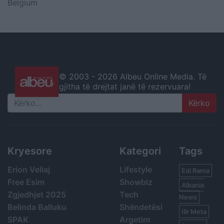
Belgium
© 2003 -
2026 Albeu Online Media. Të
gjitha të drejtat janë të rezervuara!
Search
Kryesore
Kategori
Tags
Erion Veliaj
Lifestyle
Edi Rama
Free Esim
Showbiz
Albania
Zgjedhjet 2025
Tech
News
Belinda Balluku
Shëndetësi
Ilir Meta
SPAK
Argetim