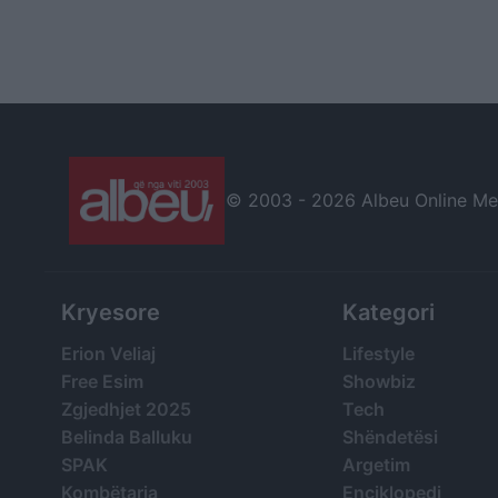
© 2003 -
2026 Albeu Online Medi
Kryesore
Kategori
Erion Veliaj
Lifestyle
Free Esim
Showbiz
Zgjedhjet 2025
Tech
Belinda Balluku
Shëndetësi
SPAK
Argetim
Kombëtarja
Enciklopedi