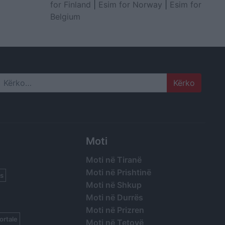
for Finland
|
Esim for Norway
|
Esim for
Belgium
Search
Moti
Moti në Tiranë
Moti në Prishtinë
s
Moti në Shkup
Moti në Durrës
Moti në Prizren
ortale
Moti në Tetovë