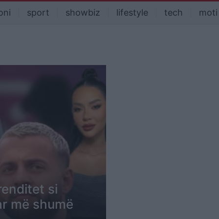
oni
sport
showbiz
lifestyle
tech
moti
enditet si
tuar më shumë