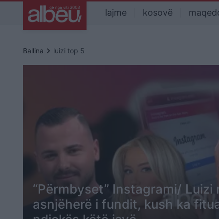
lajme
kosovë
maqed
keyboard_arrow_right
Ballina
luizi top 5
“Përmbyset” Instagrami/ Luizi r
asnjëherë i fundit, kush ka fi