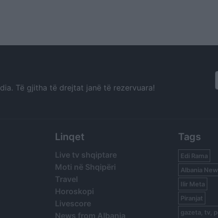
a. Të gjitha të drejtat janë të rezervuara!
Linqet
Tags
Live tv shqiptare
Edi Rama
Moti në Shqipëri
Albania New
Travel
Ilir Meta
Horoskopi
Piranjat
Livescore
gazeta, tv, p
News from Albania