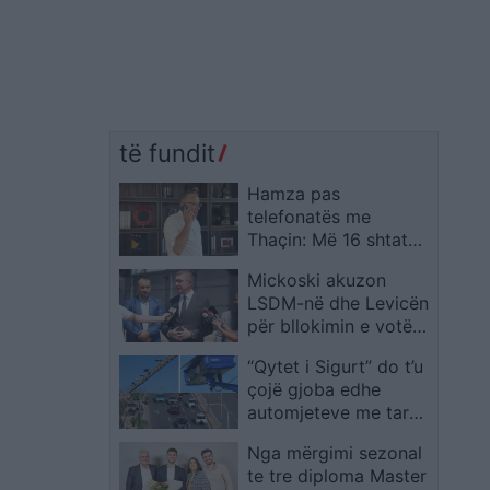
të fundit
Hamza pas
telefonatës me
Thaçin: Më 16 shtator
pritet që drejtësia të
Mickoski akuzon
triumfojë
LSDM-në dhe Levicën
për bllokimin e votës
elektronike të
“Qytet i Sigurt” do t’u
diasporës: Synimi ynë
çojë gjoba edhe
është që një ditë ata
automjeteve me targa
të kthehen në atdhe
të huaja, njofton MPB
Nga mërgimi sezonal
te tre diploma Master