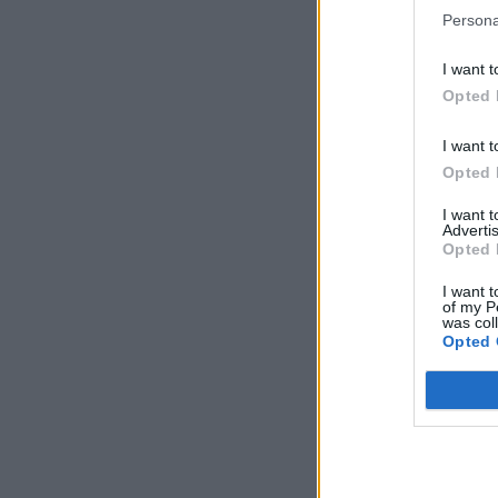
Persona
I want t
Opted 
I want t
Opted 
I want 
Advertis
Opted 
I want t
of my P
was col
Opted 