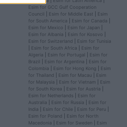
for Africa
|
Esim for Latin America
|
Esim for GCC Gulf Cooperation
Council
|
Esim for Middle East
|
Esim
for South America
|
Esim for Canada
|
Esim for Mexico
|
Esim for Japan
|
Esim for Albania
|
Esim for Kosovo
|
Esim for Switzerland
|
Esim for Tunisia
|
Esim for South Africa
|
Esim for
Algeria
|
Esim for Portugal
|
Esim for
Brazil
|
Esim for Argentina
|
Esim for
Colombia
|
Esim for Hong Kong
|
Esim
for Thailand
|
Esim for Macau
|
Esim
for Malaysia
|
Esim for Vietnam
|
Esim
for South Korea
|
Esim for Austria
|
Esim for Netherlands
|
Esim for
Australia
|
Esim for Russia
|
Esim for
India
|
Esim for Chile
|
Esim for Peru
|
Esim for Poland
|
Esim for North
Macedonia
|
Esim for Sweden
|
Esim