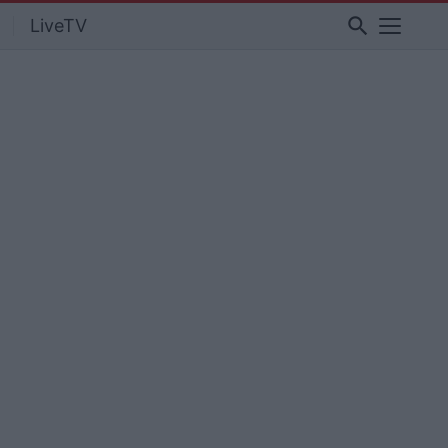
search
LiveTV