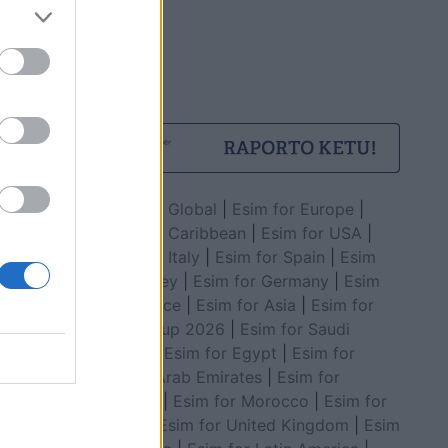
Esim for Global
|
Esim for Europe
|
Esim for Caribbean
|
Esim for USA
|
Esim for Italy
|
Esim for Spain
|
Esim
for Turkey
|
Esim for Germany
|
Esim
for Greece
|
Esim for Asia
|
Esim for
World Cup 2026
|
Esim for Saudi
Arabia
|
Esim for Egypt
|
Esim for
United Arab Emirates
|
Esim for
Balkans
|
Esim for Morocco
|
Esim for
China
|
Esim for United Kingdom
|
Esim