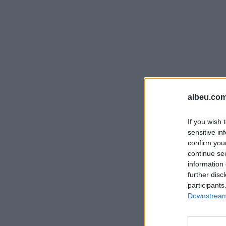
albeu.com
If you wish 
sensitive in
confirm you
continue se
information 
further disc
participants
Downstream 