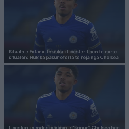
Situata e Fofana, tekniku i Licesterit bën të qartë
situatën: Nuk ka pasur oferta të reja nga Chelsea
Licesteri i vendosi çmimin e “kripur”, Chelsea heq