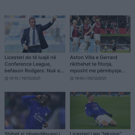
Licesteri do të luajë në
Aston Villa e Gerrard
Conference League,
rikthehet te fitorja,
befason Rodgers: Nuk e
mposht me përmbysje
di çfarë është
Licesterin (VIDEO)
10:10 / 10/12/2021
19:40 / 05/12/2021
schedule
schedule
Shihet si zëvendësuesi i
Licesteri i jep “leksion”