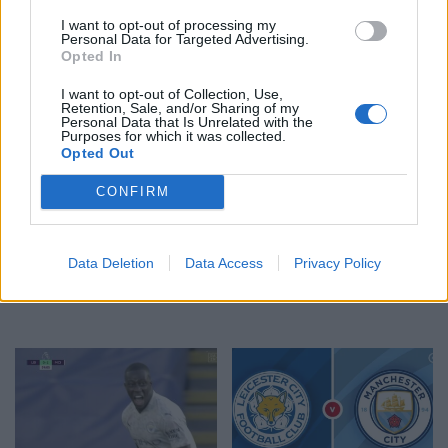
pa vështirësi Licester
avantazh ndaj Chelsea
City-n (VIDEO)
(VIDEO)
I want to opt-out of processing my
23:25 / 18/05/2021
19:39 / 15/05/2021
schedule
schedule
Personal Data for Targeted Advertising.
Opted In
I want to opt-out of Collection, Use,
Retention, Sale, and/or Sharing of my
Personal Data that Is Unrelated with the
Purposes for which it was collected.
Opted Out
CONFIRM
FA CUP/ Chelsea –
Manchester City mposht
Licester City, formacionet
pastër Licesterin dhe
zyrtare të finales
vazhdon arratisjen në
Data Deletion
Data Access
Privacy Policy
krye (VIDEO)
17:20 / 15/05/2021
20:25 / 03/04/2021
schedule
schedule