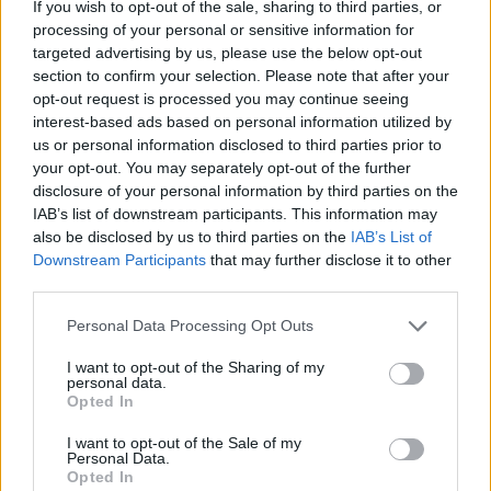
If you wish to opt-out of the sale, sharing to third parties, or
processing of your personal or sensitive information for
targeted advertising by us, please use the below opt-out
section to confirm your selection. Please note that after your
opt-out request is processed you may continue seeing
interest-based ads based on personal information utilized by
us or personal information disclosed to third parties prior to
Tottenham barazon
Licester City zhbllokon
your opt-out. You may separately opt-out of the further
disclosure of your personal information by third parties on the
rezultatin, Licester
rezultatin ndaj Tottenham
IAB’s list of downstream participants. This information may
rrezikon pjesëmarrjen në
(VIDEO)
also be disclosed by us to third parties on the
IAB’s List of
Champions (VIDEO)
18:39 / 23/05/2021
17:21 / 23/05/2021
schedule
schedule
Downstream Participants
that may further disclose it to other
third parties.
Personal Data Processing Opt Outs
I want to opt-out of the Sharing of my
personal data.
Opted In
I want to opt-out of the Sale of my
Tuchel tregon edhe
Zhbllokohet finalja e FA
Personal Data.
njëherë forcën, mposht jo
Cup, Licesteri në
Opted In