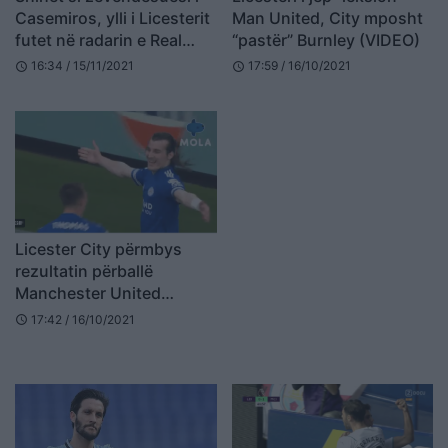
Casemiros, ylli i Licesterit
Man United, City mposht
futet në radarin e Real
“pastër” Burnley (VIDEO)
Madrid
16:34 / 15/11/2021
17:59 / 16/10/2021
schedule
schedule
Licester City përmbys
rezultatin përballë
Manchester United
(VIDEO)
17:42 / 16/10/2021
schedule