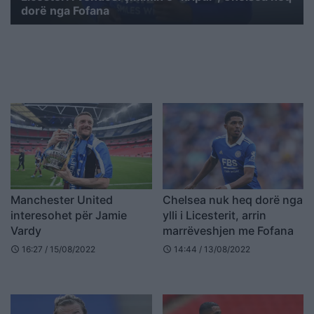
dorë nga Fofana
Manchester United
Chelsea nuk heq dorë nga
interesohet për Jamie
ylli i Licesterit, arrin
Vardy
marrëveshjen me Fofana
16:27 / 15/08/2022
14:44 / 13/08/2022
schedule
schedule