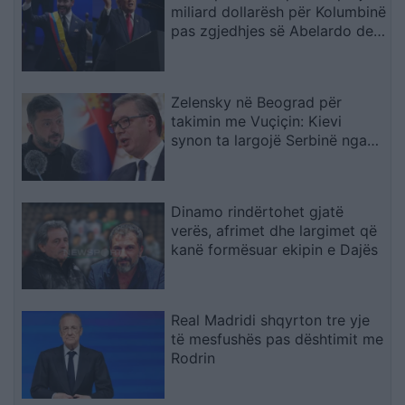
miliard dollarësh për Kolumbinë
pas zgjedhjes së Abelardo de
la Esprielës
Zelensky në Beograd për
takimin me Vuçiçin: Kievi
synon ta largojë Serbinë nga
kampi rus
Dinamo rindërtohet gjatë
verës, afrimet dhe largimet që
kanë formësuar ekipin e Dajës
Real Madridi shqyrton tre yje
të mesfushës pas dështimit me
Rodrin