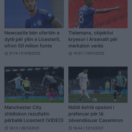
Newcastle bën ofertën e
Tielemans, objektivi
dytë për yllin e Licesterit,
kryesor i Arsenalit për
ofron 50 milion funte
merkaton verës
21:14 / 01/08/2022
14:57 / 13/01/2022
schedule
schedule
Manchester City
Ndidi është opsioni i
zhbllokon rezultatin
preferuar për të
përballë Licesterit (VIDEO)
zëvendësuar Casemiron
16:13 / 26/12/2021
18:44 / 12/12/2021
schedule
schedule