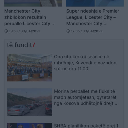
Manchester City
Super ndeshja e Premier
zhbllokon rezultain
League, Licester City –
përballë Licester City
Manchester City:
(VIDEO
Formacionet zyrtare
19:53 / 03/04/2021
17:35 / 03/04/2021
schedule
schedule
të fundit
Opozita kërkoi seancë në
mbrëmje, Kuvendi e vazhdon
sot në ora 11:00
Morina përballet me fluks të
madh automjetesh, qytetarët
nga Kosova udhëtojnë drejt
bregdetit shqiptar
SHBA planifikon paketë prej 1