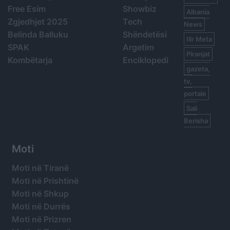
Free Esim
Showbiz
Albania
Zgjedhjet 2025
Tech
News
Belinda Balluku
Shëndetësi
Ilir Meta
SPAK
Argetim
Piranjat
Kombëtarja
Enciklopedi
gazeta,
tv,
portale
Sali
Berisha
Moti
Moti në Tiranë
Moti në Prishtinë
Moti në Shkup
Moti në Durrës
Moti në Prizren