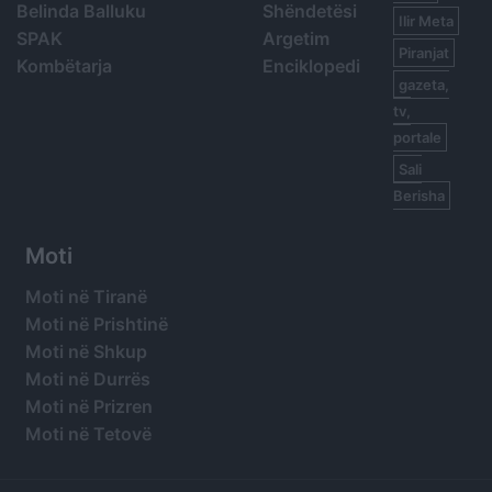
Belinda Balluku
Shëndetësi
Ilir Meta
SPAK
Argetim
Piranjat
Kombëtarja
Enciklopedi
gazeta,
tv,
portale
Sali
Berisha
Moti
Moti në Tiranë
Moti në Prishtinë
Moti në Shkup
Moti në Durrës
Moti në Prizren
Moti në Tetovë