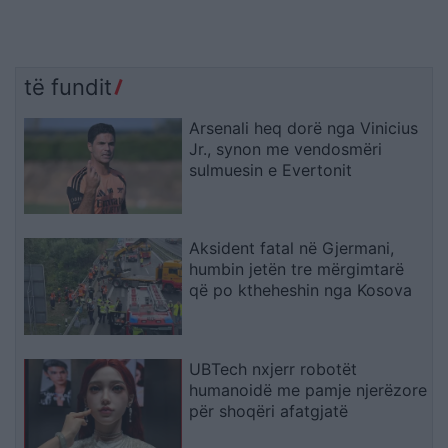
të fundit
Arsenali heq dorë nga Vinicius
Jr., synon me vendosmëri
sulmuesin e Evertonit
Aksident fatal në Gjermani,
humbin jetën tre mërgimtarë
që po ktheheshin nga Kosova
UBTech nxjerr robotët
humanoidë me pamje njerëzore
për shoqëri afatgjatë