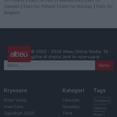
for Poland
|
Esim for North Macedonia
|
Esim for
Sweden
|
Esim for Finland
|
Esim for Norway
|
Esim for
Belgium
© 2003 -
2026 Albeu Online Media. Të
gjitha të drejtat janë të rezervuara!
Search
Kryesore
Kategori
Tags
Erion Veliaj
Lifestyle
Edi Rama
Free Esim
Showbiz
Albania
Zgjedhjet 2025
Tech
News