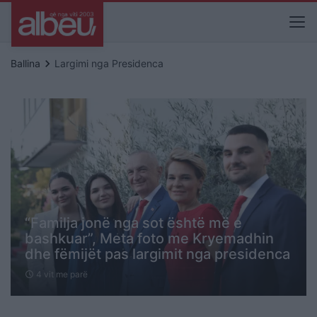
keyboard_arrow_right
Ballina
Largimi nga Presidenca
“Familja jonë nga sot është më e
bashkuar”, Meta foto me Kryemadhin
dhe fëmijët pas largimit nga presidenca
4 vit me parë
schedule