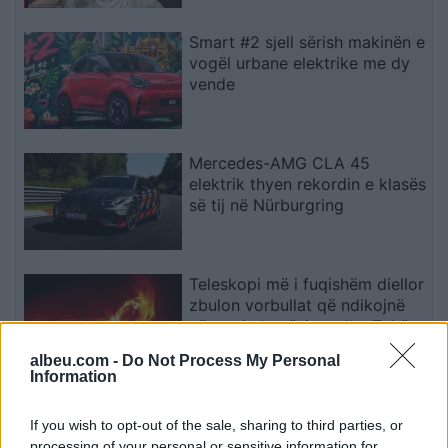
Smart #2 sjell sërish makinën e
vogël urbane elektrike me dy
vende
Mercedes-AMG CLA 45
elektrik thyen rekordin e klasës
së tij në Nürburgring
Teleskopi më i fuqishëm diellor
zbulon vorbullat që ndikojnë
në motin hapësinor dhe Tokë
albeu.com -
Do Not Process My Personal
Information
Bllokime të papritura të
llogarive të WhatsApp-it në të
If you wish to opt-out of the sale, sharing to third parties, or
gjithë botën
processing of your personal or sensitive information for