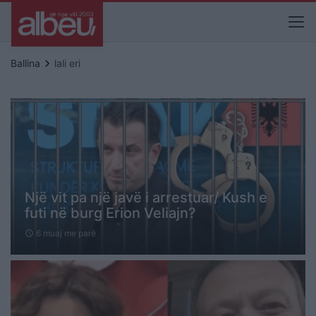
keyboard_arrow_right
Ballina
lali eri
Një vit pa një javë i arrestuar/ Kush e
futi në burg Erion Veliajn?
6 muaj me parë
schedule