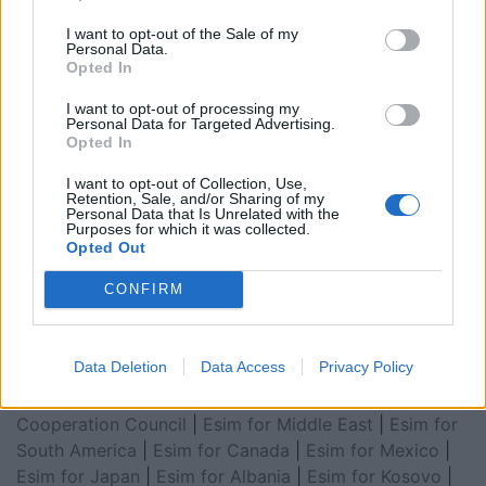
I want to opt-out of the Sale of my
Personal Data.
Opted In
I want to opt-out of processing my
Personal Data for Targeted Advertising.
Opted In
I want to opt-out of Collection, Use,
Retention, Sale, and/or Sharing of my
Personal Data that Is Unrelated with the
Esim for Global
|
Esim for Europe
|
Esim for Caribbean
Purposes for which it was collected.
|
Esim for USA
|
Esim for Italy
|
Esim for Spain
|
Esim
Opted Out
for Turkey
|
Esim for Germany
|
Esim for Greece
|
Esim
CONFIRM
for Asia
|
Esim for World Cup 2026
|
Esim for Saudi
Arabia
|
Esim for Egypt
|
Esim for United Arab
Emirates
|
Esim for Balkans
|
Esim for Morocco
|
Esim
Data Deletion
Data Access
Privacy Policy
for China
|
Esim for United Kingdom
|
Esim for Africa
|
Esim for Latin America
|
Esim for GCC Gulf
Cooperation Council
|
Esim for Middle East
|
Esim for
South America
|
Esim for Canada
|
Esim for Mexico
|
Esim for Japan
|
Esim for Albania
|
Esim for Kosovo
|