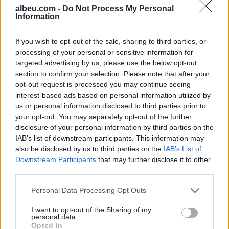
albeu.com -
Do Not Process My Personal
Information
Pas dy vitesh në kërkim për
dosjen e inceneratorit të
If you wish to opt-out of the sale, sharing to third parties, or
Tiranës, arrestohet Renardo
processing of your personal or sensitive information for
Nallbani në Palasë
targeted advertising by us, please use the below opt-out
section to confirm your selection. Please note that after your
Mazda konfirmon rikthimin e
opt-out request is processed you may continue seeing
CX-3, gjenerata e re pritet në
interest-based ads based on personal information utilized by
vitin 2027
us or personal information disclosed to third parties prior to
your opt-out. You may separately opt-out of the further
disclosure of your personal information by third parties on the
IAB’s list of downstream participants. This information may
also be disclosed by us to third parties on the
IAB’s List of
Downstream Participants
that may further disclose it to other
third parties.
Personal Data Processing Opt Outs
I want to opt-out of the Sharing of my
personal data.
Opted In