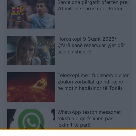
Barcelona përgatit ofertën prej
70 milionë eurosh për Rodrin
Horoskopi 9 Gusht 2026/
Çfarë kanë rezervuar yjet për
secilën shenjë?
Teleskopi më i fuqishëm diellor
zbulon vorbullat që ndikojnë
në motin hapësinor të Tokës
WhatsApp teston mesazhet
tekstuale që fshihen pas
leximit të parë