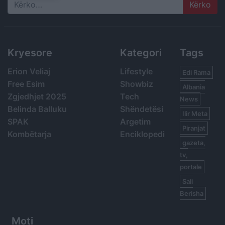
Search
Kryesore
Kategori
Tags
Erion Veliaj
Lifestyle
Edi Rama
Free Esim
Showbiz
Albania
Zgjedhjet 2025
Tech
News
Belinda Balluku
Shëndetësi
Ilir Meta
SPAK
Argetim
Piranjat
Kombëtarja
Enciklopedi
gazeta,
tv,
portale
Sali
Berisha
Moti