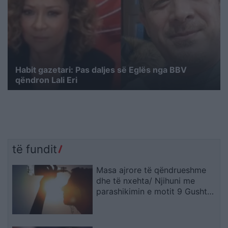
Habit gazetari: Pas daljes së Eglës nga BBV
qëndron Lali Eri
të fundit
Masa ajrore të qëndrueshme
dhe të nxehta/ Njihuni me
parashikimin e motit 9 Gusht
2026, ja qytetet ku termometri
do të shënojë 41 gradë