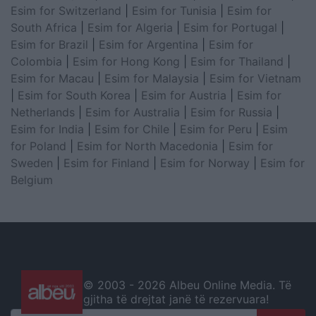
Esim for Switzerland
|
Esim for Tunisia
|
Esim for
South Africa
|
Esim for Algeria
|
Esim for Portugal
|
Esim for Brazil
|
Esim for Argentina
|
Esim for
Colombia
|
Esim for Hong Kong
|
Esim for Thailand
|
Esim for Macau
|
Esim for Malaysia
|
Esim for Vietnam
|
Esim for South Korea
|
Esim for Austria
|
Esim for
Netherlands
|
Esim for Australia
|
Esim for Russia
|
Esim for India
|
Esim for Chile
|
Esim for Peru
|
Esim
for Poland
|
Esim for North Macedonia
|
Esim for
Sweden
|
Esim for Finland
|
Esim for Norway
|
Esim for
Belgium
© 2003 -
2026 Albeu Online Media. Të
gjitha të drejtat janë të rezervuara!