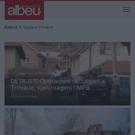
keyboard_arrow_right
Ballina
lagjia e trimave
DETAJET/ Operacioni në Lagjen e
Trimave, vjen reagimi i MPB
5 vit me parë
schedule