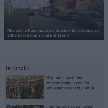
Aksioni në Kumanovë, në mesin e të arrestuarve
edhe policë dhe zyrtarë shtetëror
të fundit
PDK: Albin Kurti dhe
Vetëvendosje vazhduan
bllokadën e konstituimit të
Kuvendit
Grabitet taksisti në Lezhë,