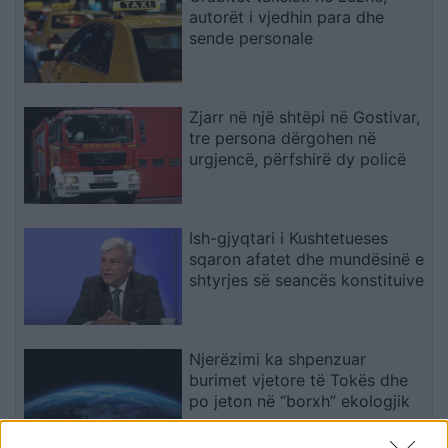
autorët i vjedhin para dhe
sende personale
Zjarr në një shtëpi në Gostivar,
tre persona dërgohen në
urgjencë, përfshirë dy policë
Ish-gjyqtari i Kushtetueses
sqaron afatet dhe mundësinë e
shtyrjes së seancës konstituive
Njerëzimi ka shpenzuar
burimet vjetore të Tokës dhe
po jeton në “borxh” ekologjik