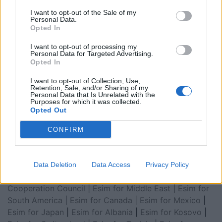
I want to opt-out of the Sale of my
Personal Data.
Opted In
I want to opt-out of processing my
Personal Data for Targeted Advertising.
Opted In
I want to opt-out of Collection, Use,
Retention, Sale, and/or Sharing of my
Esim for Global
|
Esim for Europe
|
Esim for Caribbean
Personal Data that Is Unrelated with the
Purposes for which it was collected.
|
Esim for USA
|
Esim for Italy
|
Esim for Spain
|
Esim
Opted Out
for Turkey
|
Esim for Germany
|
Esim for Greece
|
Esim
for Asia
|
Esim for World Cup 2026
|
Esim for Saudi
CONFIRM
Arabia
|
Esim for Egypt
|
Esim for United Arab
Emirates
|
Esim for Balkans
|
Esim for Morocco
|
Esim
for China
|
Esim for United Kingdom
|
Esim for Africa
|
Data Deletion
Data Access
Privacy Policy
Esim for Latin America
|
Esim for GCC Gulf
Cooperation Council
|
Esim for Middle East
|
Esim for
South America
|
Esim for Canada
|
Esim for Mexico
|
Esim for Japan
|
Esim for Albania
|
Esim for Kosovo
|