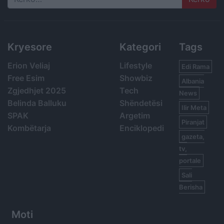
Search
Kryesore
Kategori
Tags
Erion Veliaj
Lifestyle
Edi Rama
Free Esim
Showbiz
Albania
Zgjedhjet 2025
Tech
News
Belinda Balluku
Shëndetësi
Ilir Meta
SPAK
Argetim
Piranjat
Kombëtarja
Enciklopedi
gazeta,
tv,
portale
Sali
Berisha
Moti