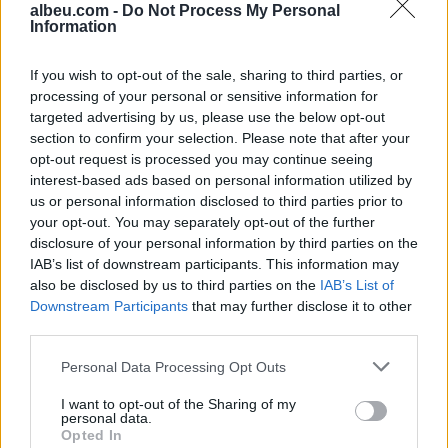
albeu.com -
Do Not Process My Personal
Information
Propozimi i PS për shkrirjen e
Bashkisë Klos/ Flet
kryebashkiakja socialiste
If you wish to opt-out of the sale, sharing to third parties, or
Valbona Kola: Jam shërbëtore
processing of your personal or sensitive information for
e popullit, karrigia është e
targeted advertising by us, please use the below opt-out
përkohshme, nëse qytetarët
section to confirm your selection. Please note that after your
Policia kërkon bashkëpunimin
janë kundër, unë jam me ta
opt-out request is processed you may continue seeing
e qytetarëve për të identifikuar
(VIDEO)
interest-based ads based on personal information utilized by
të dyshuarin për “Vjedhje të
us or personal information disclosed to third parties prior to
rëndë
your opt-out. You may separately opt-out of the further
disclosure of your personal information by third parties on the
IAB’s list of downstream participants. This information may
also be disclosed by us to third parties on the
IAB’s List of
Downstream Participants
that may further disclose it to other
third parties.
Personal Data Processing Opt Outs
I want to opt-out of the Sharing of my
personal data.
Opted In