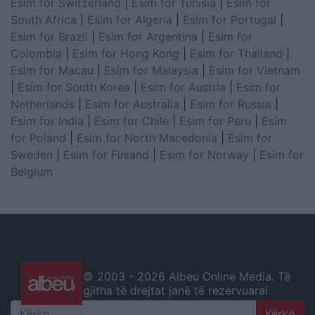
Esim for Switzerland
|
Esim for Tunisia
|
Esim for
South Africa
|
Esim for Algeria
|
Esim for Portugal
|
Esim for Brazil
|
Esim for Argentina
|
Esim for
Colombia
|
Esim for Hong Kong
|
Esim for Thailand
|
Esim for Macau
|
Esim for Malaysia
|
Esim for Vietnam
|
Esim for South Korea
|
Esim for Austria
|
Esim for
Netherlands
|
Esim for Australia
|
Esim for Russia
|
Esim for India
|
Esim for Chile
|
Esim for Peru
|
Esim
for Poland
|
Esim for North Macedonia
|
Esim for
Sweden
|
Esim for Finland
|
Esim for Norway
|
Esim for
Belgium
© 2003 -
2026 Albeu Online Media. Të
gjitha të drejtat janë të rezervuara!