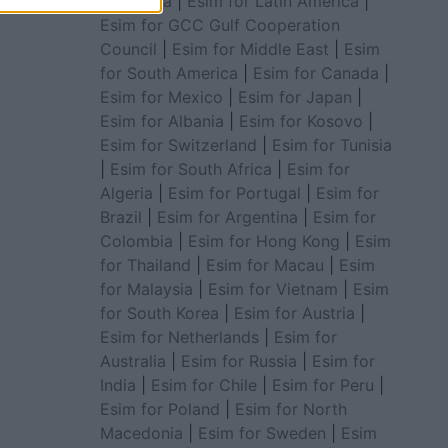
for Africa
|
Esim for Latin America
|
Esim for GCC Gulf Cooperation
Council
|
Esim for Middle East
|
Esim
for South America
|
Esim for Canada
|
Esim for Mexico
|
Esim for Japan
|
Esim for Albania
|
Esim for Kosovo
|
Esim for Switzerland
|
Esim for Tunisia
|
Esim for South Africa
|
Esim for
Algeria
|
Esim for Portugal
|
Esim for
Brazil
|
Esim for Argentina
|
Esim for
Colombia
|
Esim for Hong Kong
|
Esim
for Thailand
|
Esim for Macau
|
Esim
for Malaysia
|
Esim for Vietnam
|
Esim
for South Korea
|
Esim for Austria
|
Esim for Netherlands
|
Esim for
Australia
|
Esim for Russia
|
Esim for
India
|
Esim for Chile
|
Esim for Peru
|
Esim for Poland
|
Esim for North
Macedonia
|
Esim for Sweden
|
Esim