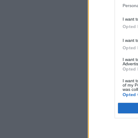
Persona
I want t
Opted 
I want t
Opted 
I want 
Advertis
Opted 
I want t
of my P
was col
Opted 