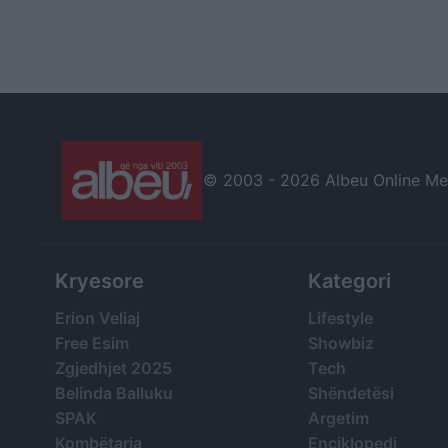
© 2003 -
2026 Albeu Online Medi
Kryesore
Kategori
Erion Veliaj
Lifestyle
Free Esim
Showbiz
Zgjedhjet 2025
Tech
Belinda Balluku
Shëndetësi
SPAK
Argetim
Kombëtarja
Enciklopedi