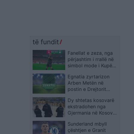
të fundit
Fanellat e zeza, nga
përjashtim i rrallë në
simbol mode i Kupës
së Botës 2026
Egnatia zyrtarizon
Arben Metën në
postin e Drejtorit
Ekzekutiv
Dy shtetas kosovarë
ekstradohen nga
Gjermania në Kosovë
pas kërkimit
Sunderland mbyll
ndërkombëtar
çështjen e Granit