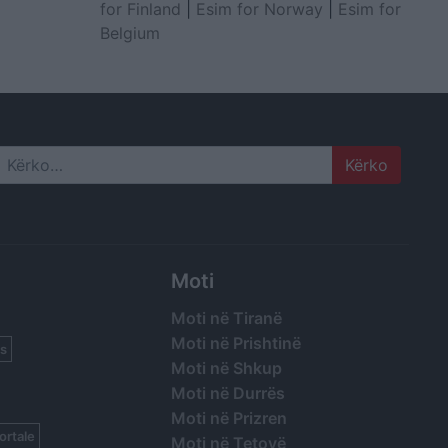
for Finland
|
Esim for Norway
|
Esim for
Belgium
Search
Moti
Moti në Tiranë
Moti në Prishtinë
s
Moti në Shkup
Moti në Durrës
Moti në Prizren
ortale
Moti në Tetovë