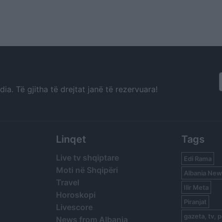
a. Të gjitha të drejtat janë të rezervuara!
Linqet
Tags
Live tv shqiptare
Edi Rama
Moti në Shqipëri
Albania New
Travel
Ilir Meta
Horoskopi
Piranjat
Livescore
gazeta, tv, p
News from Albania