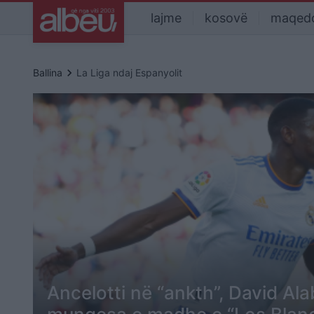
lajme
kosovë
maqed
keyboard_arrow_right
Ballina
La Liga ndaj Espanyolit
Ancelotti në “ankth”, David Alab