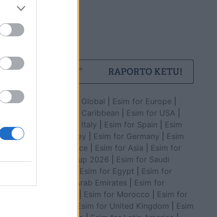
Esim for Global
|
Esim for Europe
|
Esim for Caribbean
|
Esim for USA
|
Esim for Italy
|
Esim for Spain
|
Esim
for Turkey
|
Esim for Germany
|
Esim
for Greece
|
Esim for Asia
|
Esim for
World Cup 2026
|
Esim for Saudi
Arabia
|
Esim for Egypt
|
Esim for
United Arab Emirates
|
Esim for
Balkans
|
Esim for Morocco
|
Esim for
China
|
Esim for United Kingdom
|
Esim