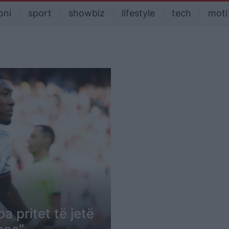
oni
sport
showbiz
lifestyle
tech
moti
a pritet të jetë