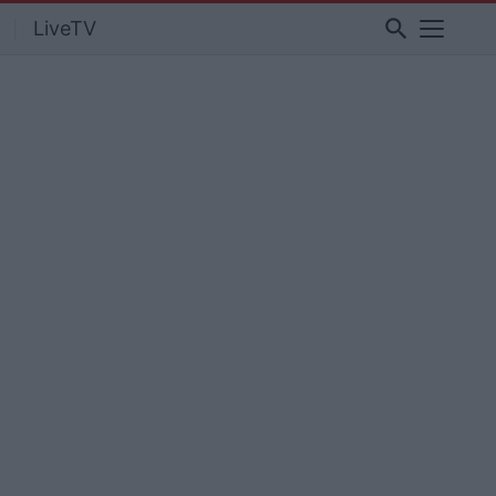
search
LiveTV