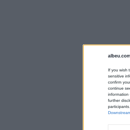
albeu.com
If you wish 
sensitive in
confirm you
continue se
information 
further disc
participants
Downstream 