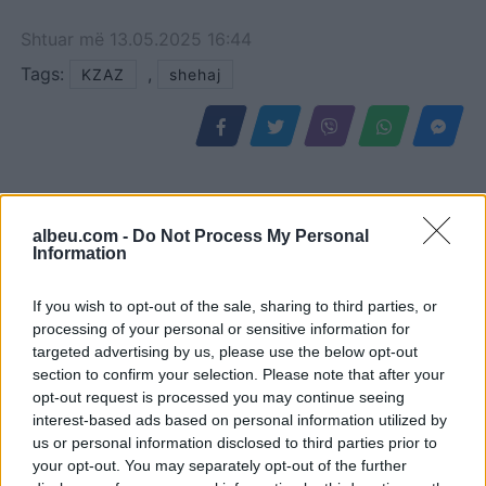
Shtuar
më
13.05.2025 16:44
Tags:
,
KZAZ
shehaj
albeu.com -
Do Not Process My Personal
Information
If you wish to opt-out of the sale, sharing to third parties, or
processing of your personal or sensitive information for
targeted advertising by us, please use the below opt-out
section to confirm your selection. Please note that after your
Loredana Brati shfaqet
Porti i Vlorës përballet me
opt-out request is processed you may continue seeing
elegante në një ambient
fluks të madh, mbërrijnë
interest-based ads based on personal information utilized by
luksoz me pishinë, ndan
qindra mjete dhe kamperë
us or personal information disclosed to third parties prior to
momente relaksi me
your opt-out. You may separately opt-out of the further
ndjekësit