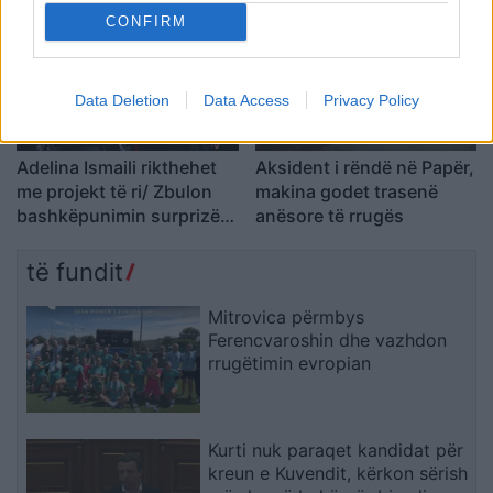
CONFIRM
Data Deletion
Data Access
Privacy Policy
Adelina Ismaili rikthehet
Aksident i rëndë në Papër,
me projekt të ri/ Zbulon
makina godet trasenë
bashkëpunimin surprizë
anësore të rrugës
me Gimbo-n
të fundit
Mitrovica përmbys
Ferencvaroshin dhe vazhdon
rrugëtimin evropian
Kurti nuk paraqet kandidat për
kreun e Kuvendit, kërkon sërish