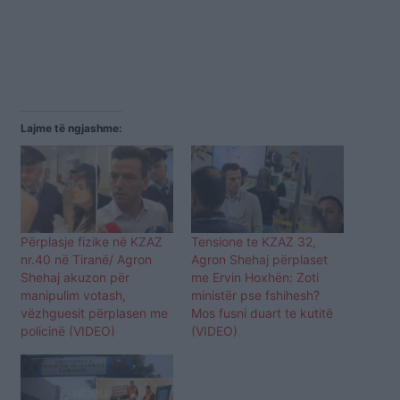
Lajme të ngjashme:
Përplasje fizike në KZAZ
Tensione te KZAZ 32,
nr.40 në Tiranë/ Agron
Agron Shehaj përplaset
Shehaj akuzon për
me Ervin Hoxhën: Zoti
manipulim votash,
ministër pse fshihesh?
vëzhguesit përplasen me
Mos fusni duart te kutitë
policinë (VIDEO)
(VIDEO)