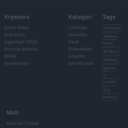
Kryesore
Kategori
Tags
Erion Veliaj
Lifestyle
Edi Rama
Free Esim
Showbiz
Albania
Zgjedhjet 2025
Tech
News
Belinda Balluku
Shëndetësi
Ilir Meta
SPAK
Argetim
Piranjat
Kombëtarja
Enciklopedi
gazeta,
tv,
portale
Sali
Berisha
Moti
Moti në Tiranë