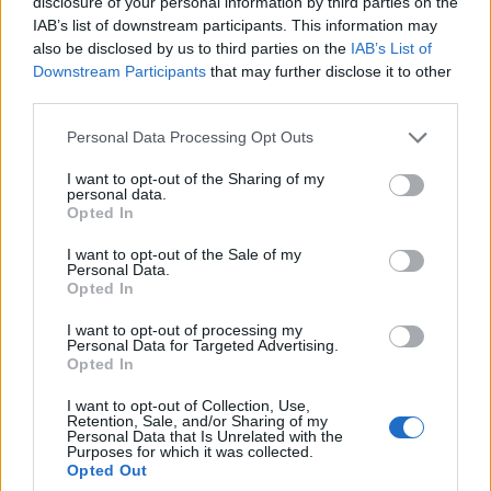
disclosure of your personal information by third parties on the
IAB’s list of downstream participants. This information may
also be disclosed by us to third parties on the
IAB’s List of
Downstream Participants
that may further disclose it to other
third parties.
Personal Data Processing Opt Outs
Elbasan, 43-vjeçari
Këlliçi prezanton pikat e
dyshohet për djegien e tre
PD-së për reformën
I want to opt-out of the Sharing of my
personal data.
automjeteve; një tjetër
territoriale: PS fokusohet
Opted In
kapet me armë pa leje dhe
vetëm te numri i bashkive
kokainë
I want to opt-out of the Sale of my
Personal Data.
Opted In
I want to opt-out of processing my
Personal Data for Targeted Advertising.
Opted In
Përplasje mes të
Bilanci i zjarreve në vend:
I want to opt-out of Collection, Use,
Retention, Sale, and/or Sharing of my
burgosurve në burgun e
23 vatra të raportuara, dy
Personal Data that Is Unrelated with the
Purposes for which it was collected.
Fierit, dy persona
vijojnë të monitorohen
Opted Out
dërgohen në spital