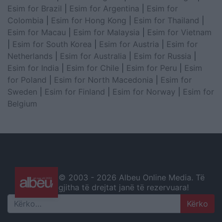
Esim for Brazil
|
Esim for Argentina
|
Esim for
Colombia
|
Esim for Hong Kong
|
Esim for Thailand
|
Esim for Macau
|
Esim for Malaysia
|
Esim for Vietnam
|
Esim for South Korea
|
Esim for Austria
|
Esim for
Netherlands
|
Esim for Australia
|
Esim for Russia
|
Esim for India
|
Esim for Chile
|
Esim for Peru
|
Esim
for Poland
|
Esim for North Macedonia
|
Esim for
Sweden
|
Esim for Finland
|
Esim for Norway
|
Esim for
Belgium
© 2003 -
2026 Albeu Online Media. Të
gjitha të drejtat janë të rezervuara!
Search