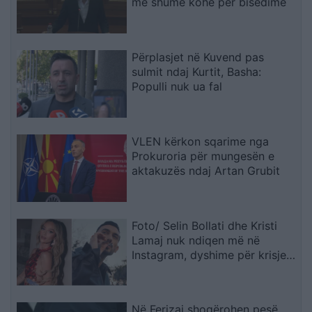
më shumë kohë për bisedime
Përplasjet në Kuvend pas
sulmit ndaj Kurtit, Basha:
Populli nuk ua fal
VLEN kërkon sqarime nga
Prokuroria për mungesën e
aktakuzës ndaj Artan Grubit
Foto/ Selin Bollati dhe Kristi
Lamaj nuk ndiqen më në
Instagram, dyshime për krisje
mes dy ish-banorëve të Big
Brother VIP 5
Në Ferizaj shoqërohen pesë