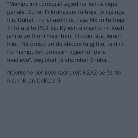
“Manipulimi i procesit zgjedhor është vepër
penale. Duhet t’i krahasoni të treja, jo një nga
një. Duhet t’i krahasoni të treja. Nxirri të treja.
Shto atë të PSD-së. Ky është mashtrim. Kush
jeni ju që thoni mashtrim. Shtojini atë, lëreni
hilet. Në prokurori do shkoni të gjithë, ta dini.
Po manipuloni procesin zgjedhor para
mediave”, dëgjohet të shprehet Shehaj.
Ndërkohë për këtë rast drejt KZAZ-së është
nisur Ilirjan Celibashi.