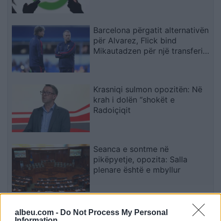
Barcelona përgatit alternativën
për Alvarez, Flick bind
Mikautadzen për një transferim
në “Camp Nou
Krasniqi sulmon opozitën: Në
krah i dolën “shokët e
Radoiçiqit
Seanca e sontme në
pikëpyetje, opozita: Salla
plenare është e mbyllur
Gramsh, tre zjarre nën kontroll
albeu.com -
Do Not Process My Personal
pas ndërhyrjes në terrene të
Information