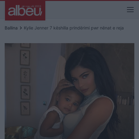
keyboard_arrow_right
Ballina
Kylie Jenner 7 këshilla prindërimi pwr nënat e reja