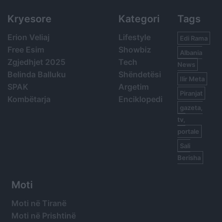
Kryesore
Kategori
Tags
Erion Veliaj
Lifestyle
Edi Rama
Free Esim
Showbiz
Albania
Zgjedhjet 2025
Tech
News
Belinda Balluku
Shëndetësi
Ilir Meta
SPAK
Argetim
Piranjat
Kombëtarja
Enciklopedi
gazeta,
tv,
portale
Sali
Berisha
Moti
Moti në Tiranë
Moti në Prishtinë