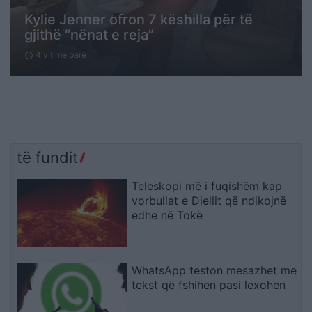
Kylie Jenner ofron 7 këshilla për të
gjithë “nënat e reja”
4 vit me parë
schedule
të fundit
Teleskopi më i fuqishëm kap
vorbullat e Diellit që ndikojnë
edhe në Tokë
WhatsApp teston mesazhet me
tekst që fshihen pasi lexohen