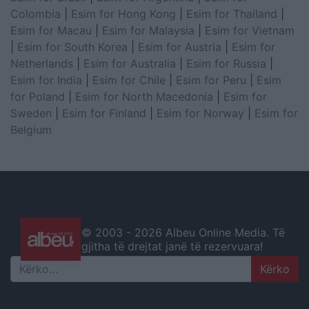
Colombia
|
Esim for Hong Kong
|
Esim for Thailand
|
Esim for Macau
|
Esim for Malaysia
|
Esim for Vietnam
|
Esim for South Korea
|
Esim for Austria
|
Esim for
Netherlands
|
Esim for Australia
|
Esim for Russia
|
Esim for India
|
Esim for Chile
|
Esim for Peru
|
Esim
for Poland
|
Esim for North Macedonia
|
Esim for
Sweden
|
Esim for Finland
|
Esim for Norway
|
Esim for
Belgium
© 2003 -
2026 Albeu Online Media. Të
gjitha të drejtat janë të rezervuara!
Search